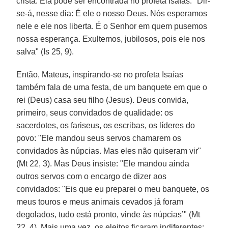
cristã. Ela pode ser encontrada no profeta Isaías: "Dir-
se-á, nesse dia: É ele o nosso Deus. Nós esperamos
nele e ele nos liberta. É o Senhor em quem pusemos
nossa esperança. Exultemos, jubilosos, pois ele nos
salva" (Is 25, 9).
Então, Mateus, inspirando-se no profeta Isaías
também fala de uma festa, de um banquete em que o
rei (Deus) casa seu filho (Jesus). Deus convida,
primeiro, seus convidados de qualidade: os
sacerdotes, os fariseus, os escribas, os líderes do
povo: "Ele mandou seus servos chamarem os
convidados às núpcias. Mas eles não quiseram vir"
(Mt 22, 3). Mas Deus insiste: "Ele mandou ainda
outros servos com o encargo de dizer aos
convidados: "Eis que eu preparei o meu banquete, os
meus touros e meus animais cevados já foram
degolados, tudo está pronto, vinde às núpcias’" (Mt
22, 4). Mais uma vez, os eleitos ficaram indiferentes: