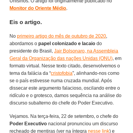
Unisinos. O artigo foi originalmente publicado no
Monitor do Oriente Médio
.
Eis o artigo.
No
primeiro artigo do mês de outubro de 2020
,
abordamos o
papel colonizado e lacaio
do
presidente do Brasil,
Jair Bolsonaro, na Assembleia
Geral da Organização das nações Unidas (ONU)
, em
formato virtual. Nesse texto citado, desenvolvemos o
tema da falácia da “
cristofobia
”, alinhando-nos como
se o país estivesse numa cruzada mundial. Após
dissecar este argumento falacioso, oscilando entre o
ridículo e o grotesco, damos sequência na análise do
discurso subalterno do chefe do Poder Executivo.
Vejamos. Na terça-feira, 22 de setembro, o chefe do
Poder Executivo
nacional pronunciou um discurso
recheado de mentiras (ver na íntegra
nesse link
) e