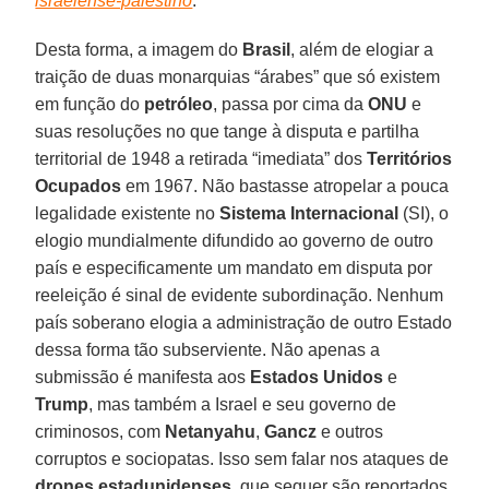
israelense-palestino
.”
Desta forma, a imagem do
Brasil
, além de elogiar a
traição de duas monarquias “árabes” que só existem
em função do
petróleo
, passa por cima da
ONU
e
suas resoluções no que tange à disputa e partilha
territorial de 1948 a retirada “imediata” dos
Territórios
Ocupados
em 1967. Não bastasse atropelar a pouca
legalidade existente no
Sistema Internacional
(SI), o
elogio mundialmente difundido ao governo de outro
país e especificamente um mandato em disputa por
reeleição é sinal de evidente subordinação. Nenhum
país soberano elogia a administração de outro Estado
dessa forma tão subserviente. Não apenas a
submissão é manifesta aos
Estados Unidos
e
Trump
, mas também a Israel e seu governo de
criminosos, com
Netanyahu
,
Gancz
e outros
corruptos e sociopatas. Isso sem falar nos ataques de
drones estadunidenses
, que sequer são reportados