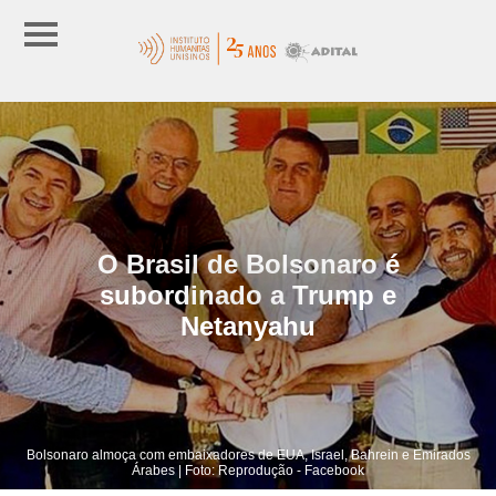
O Brasil de Bolsonaro é
subordinado a Trump e
Netanyahu
Bolsonaro almoça com embaixadores de EUA, Israel, Bahrein e Emirados
Árabes | Foto: Reprodução - Facebook