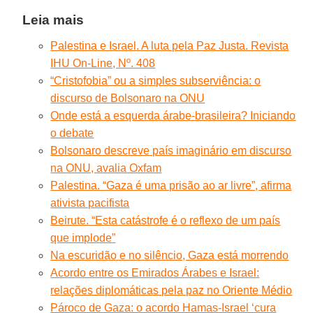
Leia mais
Palestina e Israel. A luta pela Paz Justa. Revista
IHU On-Line, Nº. 408
“Cristofobia” ou a simples subserviência: o
discurso de Bolsonaro na ONU
Onde está a esquerda árabe-brasileira? Iniciando
o debate
Bolsonaro descreve país imaginário em discurso
na ONU, avalia Oxfam
Palestina. “Gaza é uma prisão ao ar livre”, afirma
ativista pacifista
Beirute. “Esta catástrofe é o reflexo de um país
que implode”
Na escuridão e no silêncio, Gaza está morrendo
Acordo entre os Emirados Árabes e Israel:
relações diplomáticas pela paz no Oriente Médio
Pároco de Gaza: o acordo Hamas-Israel ‘cura