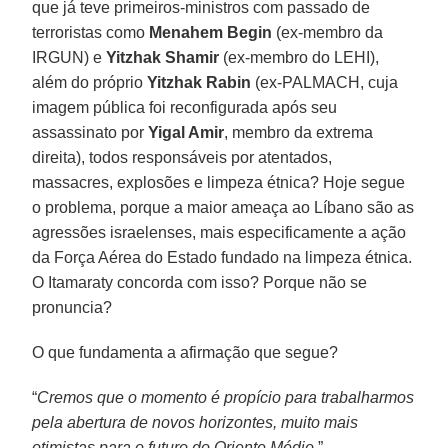
que já teve primeiros-ministros com passado de
terroristas como
Menahem Begin
(ex-membro da
IRGUN) e
Yitzhak Shamir
(ex-membro do LEHI),
além do próprio
Yitzhak Rabin
(ex-PALMACH, cuja
imagem pública foi reconfigurada após seu
assassinato por
Yigal Amir
, membro da extrema
direita), todos responsáveis por atentados,
massacres, explosões e limpeza étnica? Hoje segue
o problema, porque a maior ameaça ao Líbano são as
agressões israelenses, mais especificamente a ação
da Força Aérea do Estado fundado na limpeza étnica.
O Itamaraty concorda com isso? Porque não se
pronuncia?
O que fundamenta a afirmação que segue?
“
Cremos que o momento é propício para trabalharmos
pela abertura de novos horizontes, muito mais
otimistas para o futuro do Oriente Médio
.”