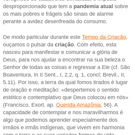
desproporcionado que tem a
pandemia
atual
sobre
os mais pobres e frágeis são sinais de alarme
perante a avidez desenfreada do consumo.
De modo particular durante este
Tempo da Criação
,
ouçamos o pulsar da
criação
. Com efeito, esta
nasceu para manifestar e comunicar a glória de
Deus, para nos ajudar a encontrar na sua beleza o
Senhor de todas as coisas e regressar a Ele (cf. São
Boaventura, In II Sent., I, 2,2, q. 1, concl; Brevil., II,
5.11). Por isso, a terra da qual fomos tirados é lugar
de oração e meditação: «despertemos o sentido
estético e contemplativo que Deus colocou em nós»
(Francisco, Exort. ap.
Querida Amazônia
, 56). A
capacidade de contemplar e nos maravilharmos é
algo que podemos aprender especialmente dos
irmãos e irmãs indígenas, que vivem em harmonia
com a terra e as suas variadas formas de vida.