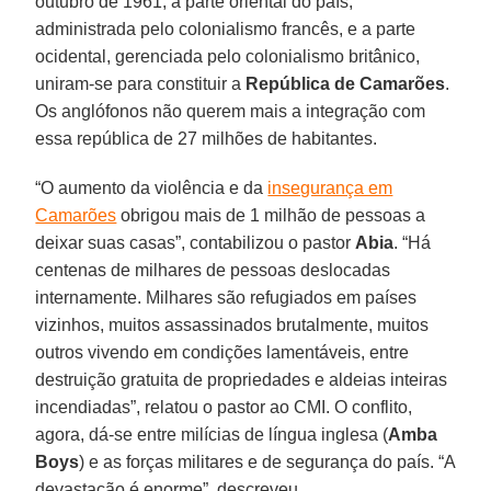
outubro de 1961, a parte oriental do país,
administrada pelo colonialismo francês, e a parte
ocidental, gerenciada pelo colonialismo britânico,
uniram-se para constituir a
República
de
Camarões
.
Os anglófonos não querem mais a integração com
essa república de 27 milhões de habitantes.
“O aumento da violência e da
insegurança em
Camarões
obrigou mais de 1 milhão de pessoas a
deixar suas casas”, contabilizou o pastor
Abia
. “Há
centenas de milhares de pessoas deslocadas
internamente. Milhares são refugiados em países
vizinhos, muitos assassinados brutalmente, muitos
outros vivendo em condições lamentáveis, entre
destruição gratuita de propriedades e aldeias inteiras
incendiadas”, relatou o pastor ao CMI. O conflito,
agora, dá-se entre milícias de língua inglesa (
Amba
Boys
) e as forças militares e de segurança do país. “A
devastação é enorme”, descreveu.