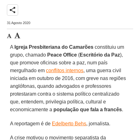
share
31 Agosto 2020
A
Igreja Presbiteriana do Camarões
constituiu um
grupo, chamado
Peace Office
(
Escritório da Paz
),
que promove oficinas sobre a paz, num país
mergulhado em
conflitos internos
, uma guerra civil
iniciada em outubro de 2016, com greve nas regiões
anglófonas, quando advogados e professores
protestaram contra o sistema político centralizado
que, entendem, privilegia política, cultural e
economicamente a
população que fala a francês
.
A reportagem é de
Edelberto Behs
, jornalista.
A crise motivou o movimento separatista da