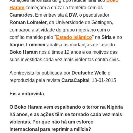
As ações terroristas do grupo radical islâmico
Boko
Haram
começam a cruzar a fronteira com os
Camarões
. Em entrevista à
DW
, o pesquisador
Roman Loimeier
, da Universidade de Göttingen,
comparou a atividade do grupo nigeriano com o
conflito mantido pelo "
Estado Islâmico
" na
Síria
e no
Iraque
.
Loimeier
analisa as mudanças de fase do
Boko Haram
nos últimos 12 anos e os motivos das
suas investidas cada vez mais violentas contra civis.
A entrevista foi publicada por
Deutsche Welle
e
reproduzida pela revista
CartaCapital
, 13-01-2015
Eis a entrevista.
O Boko Haram vem espalhando o terror na Nigéria
há anos, e as ações têm se tornado cada vez mais
violentas. Por que não há um esforço
internacional para reprimir a milícia?