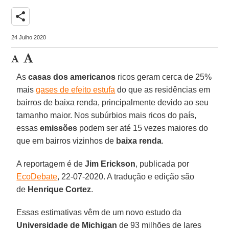
share
24 Julho 2020
As
casas dos americanos
ricos geram cerca de 25%
mais
gases de efeito estufa
do que as residências em
bairros de baixa renda, principalmente devido ao seu
tamanho maior. Nos subúrbios mais ricos do país,
essas
emissões
podem ser até 15 vezes maiores do
que em bairros vizinhos de
baixa renda
.
A reportagem é de
Jim Erickson
, publicada por
EcoDebate
, 22-07-2020. A tradução e edição são
de
Henrique Cortez
.
Essas estimativas vêm de um novo estudo da
Universidade de Michigan
de 93 milhões de lares