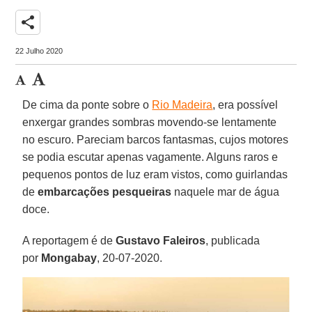
share
22 Julho 2020
De cima da ponte sobre o
Rio Madeira
, era possível
enxergar grandes sombras movendo-se lentamente
no escuro. Pareciam barcos fantasmas, cujos motores
se podia escutar apenas vagamente. Alguns raros e
pequenos pontos de luz eram vistos, como guirlandas
de
embarcações pesqueiras
naquele mar de água
doce.
A reportagem é de
Gustavo
Faleiros
, publicada
por
Mongabay
, 20-07-2020.