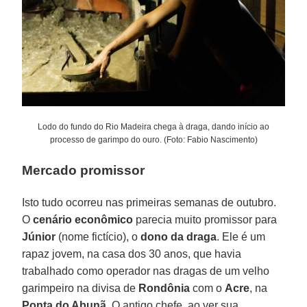
Lodo do fundo do Rio Madeira chega à draga, dando início ao
processo de garimpo do ouro. (Foto: Fabio Nascimento)
Mercado promissor
Isto tudo ocorreu nas primeiras semanas de outubro.
O
cenário
econômico
parecia muito promissor para
Júnior
(nome fictício), o
dono da draga
. Ele é um
rapaz jovem, na casa dos 30 anos, que havia
trabalhado como operador nas dragas de um velho
garimpeiro na divisa de
Rondônia
com o
Acre
, na
Ponta do Abunã
. O antigo chefe, ao ver sua