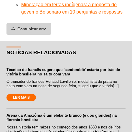
Mineração em terras indígenas: a proposta do
governo Bolsonaro em 10 perguntas e respostas
⚠️
Comunicar erro
NOTÍCIAS RELACIONADAS
Técnico de francês sugere que 'candomblé' estaria por trás de
vitória brasileira no salto com vara
O treinador do francês Renaud Lavillenie, medalhista de prata no
salto com vara na noite de segunda-feira, sugeriu que a vitória[...]
LER MAIS
Arena da Amazônia é um elefante branco (e dos grandes) na
floresta brasileira
Nossa história tem raízes no começo dos anos 1880 e nos delírios
dos barões da borracha. Sentados à beira do vasto Rio Amazo[...]