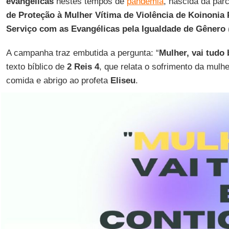
evangélicas
nestes tempos de
pandemia
, nascida da par
de Proteção à Mulher Vítima de Violência de Koinoni
Serviço com as Evangélicas pela Igualdade de Gênero
A campanha traz embutida a pergunta: “
Mulher, vai tudo
texto bíblico de
2 Reis 4
, que relata o sofrimento da mulh
comida e abrigo ao profeta
Eliseu
.