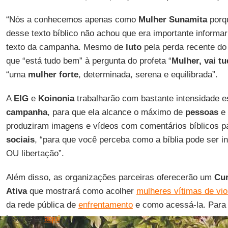
“Nós a conhecemos apenas como
Mulher Sunamita
porqu
desse texto bíblico não achou que era importante informa
texto da campanha. Mesmo de
luto
pela perda recente do 
que “está tudo bem” à pergunta do profeta “
Mulher, vai t
“uma
mulher forte
, determinada, serena e equilibrada”.
A
EIG
e
Koinonia
trabalharão com bastante intensidade e
campanha
, para que ela alcance o máximo de
pessoas
e
produziram imagens e vídeos com comentários bíblicos p
sociais
, “para que você perceba como a bíblia pode ser i
OU libertação”.
Além disso, as organizações parceiras oferecerão um
Cur
Ativa
que mostrará como acolher
mulheres vítimas de vio
da rede pública de
enfrentamento
e como acessá-la. Para p
inscrever
aqui
.