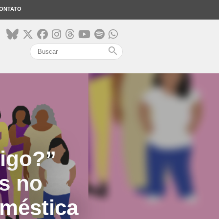
ONTATO
search
tigo?”
s no
oméstica