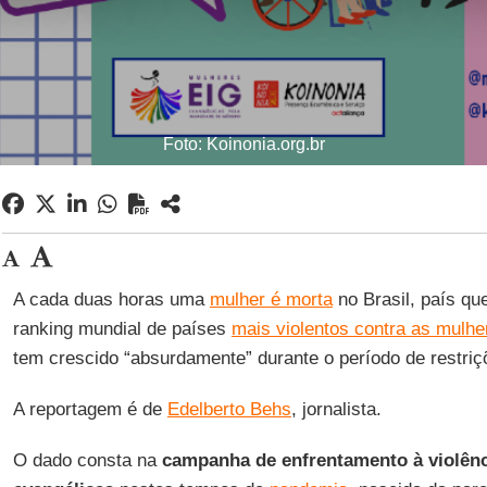
Foto: Koinonia.org.br
A cada duas horas uma
mulher é morta
no Brasil, país qu
ranking mundial de países
mais violentos contra as mulhe
tem crescido “absurdamente” durante o período de restri
A reportagem é de
Edelberto Behs
, jornalista.
O dado consta na
campanha de enfrentamento à violênc