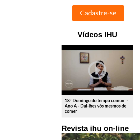
Vídeos IHU
play_circle_outline
18º Domingo do tempo comum -
Ano A - Dai-lhes vós mesmos de
comer
Revista ihu on-line