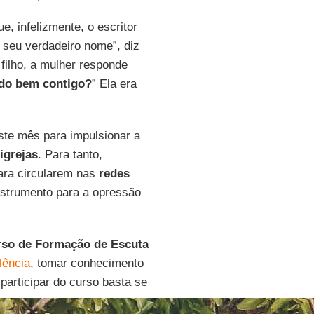
e, infelizmente, o escritor
r seu verdadeiro nome”, diz
filho, a mulher responde
udo bem contigo?
” Ela era
ste mês para impulsionar a
igrejas
. Para tanto,
ara circularem nas
redes
nstrumento para a opressão
so de Formação de Escuta
lência
, tomar conhecimento
articipar do curso basta se