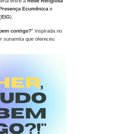
ceria entre a
Rede Religiosa
a Presença Ecumênica
e
(
EIG
).
 bem contigo?
” inspirada no
er sunamita que ofereceu