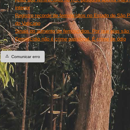
interior
Registro recorde de feminicídios no Estado de São Pa
do Vaticano
Sinais do aumento de feminicídios. Por que elas são
Feminicídio não é crime passional. É crime de ódio
⚠️
Comunicar erro