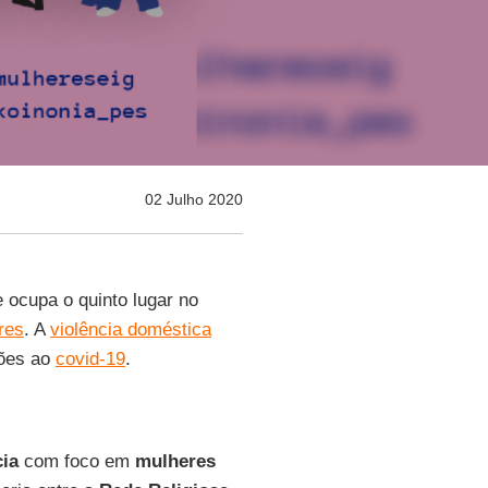
02 Julho 2020
e ocupa o quinto lugar no
res
. A
violência doméstica
ções ao
covid-19
.
ia
com foco em
mulheres