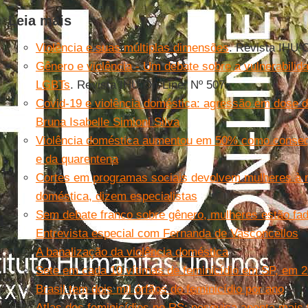
Leia mais
Violência e suas múltiplas dimensões
. Revista IHU 
Gênero e violência - Um debate sobre a vulnerabilid
LGBTs
. Revista IHU On-Line, Nº 507
Covid-19 e violência doméstica: agressão em dose d
Bruna Isabelle Simioni Silva
Violência doméstica aumentou em 50% como consequ
e da quarentena
Cortes em programas sociais devolvem mulheres à mi
doméstica, dizem especialistas
Sem debate franco sobre gênero, mulheres estão fad
Entrevista especial com Fernanda de Vasconcellos
A banalização da violência doméstica
Sete em cada 10 vítimas de feminicídio em SP, em 
Brasil tem dois mil órfãos do feminicídio por ano
Atlas dos feminicídios no RS: pesquisa aponta mais