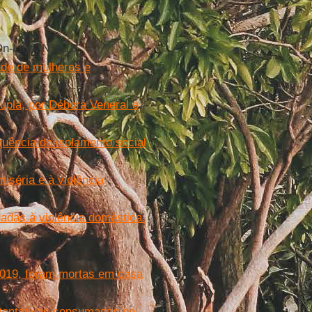
On-Line, Nº 518
ade de mulheres e
upla, por Débora Veneral e
ência do isolamento social
séria e à violência
adas à violência doméstica.
2019, foram mortas em casa
 tentativas consumadas no