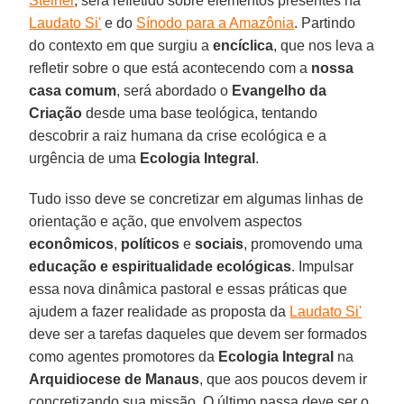
Steiner
, será refletido sobre elementos presentes na
Laudato Si'
e do
Sínodo para a Amazônia
. Partindo
do contexto em que surgiu a
encíclica
, que nos leva a
refletir sobre o que está acontecendo com a
nossa
casa comum
, será abordado o
Evangelho da
Criação
desde uma base teológica, tentando
descobrir a raiz humana da crise ecológica e a
urgência de uma
Ecologia Integral
.
Tudo isso deve se concretizar em algumas linhas de
orientação e ação, que envolvem aspectos
econômicos
,
políticos
e
sociais
, promovendo uma
educação e espiritualidade ecológicas
. Impulsar
essa nova dinâmica pastoral e essas práticas que
ajudem a fazer realidade as proposta da
Laudato Si'
deve ser a tarefas daqueles que devem ser formados
como agentes promotores da
Ecologia Integral
na
Arquidiocese de Manaus
, que aos poucos devem ir
concretizando sua missão. O último passa deve ser o