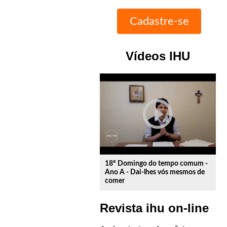
Vídeos IHU
play_circle_outline
18º Domingo do tempo comum -
Ano A - Dai-lhes vós mesmos de
comer
Revista ihu on-line