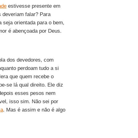
ade
estivesse presente em
s deveriam falar? Para
 seja orientada para o bem,
mor é abençoada por Deus.
bola dos devedores, com
nquanto perdoam tudo a si
lera que quem recebe o
-se lá qual direito. Ele diz
depois esses pesos nem
el, isso sim. Não sei por
ja
. Mas é assim e não é algo