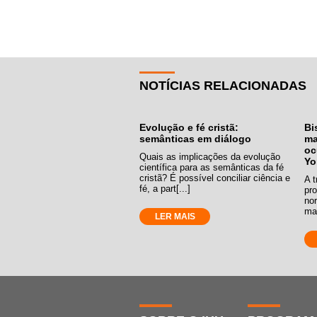
NOTÍCIAS RELACIONADAS
Evolução e fé cristã:
Bi
semânticas em diálogo
ma
oc
Quais as implicações da evolução
Yo
científica para as semânticas da fé
cristã? É possível conciliar ciência e
A t
fé, a part[...]
pro
no
man
LER MAIS