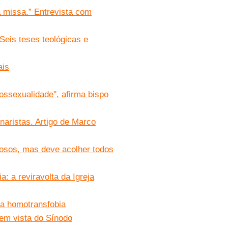
 missa.” Entrevista com
eis teses teológicas e
ais
ossexualidade'', afirma bispo
aristas. Artigo de Marco
iosos, mas deve acolher todos
a: a reviravolta da Igreja
da homotransfobia
 em vista do Sínodo