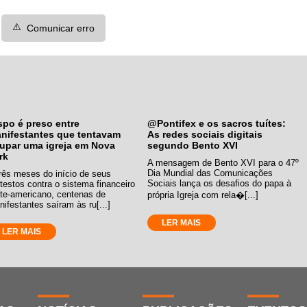
⚠️
Comunicar erro
spo é preso entre
@Pontifex e os sacros tuítes:
nifestantes que tentavam
As redes sociais digitais
upar uma igreja em Nova
segundo Bento XVI
rk
A mensagem de Bento XVI para o 47º
Dia Mundial das Comunicações
rês meses do início de seus
Sociais lança os desafios do papa à
testos contra o sistema financeiro
rte-americano, centenas de
própria Igreja com rela�[...]
ifestantes saíram às ru[...]
LER MAIS
LER MAIS