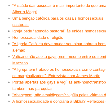
“A saúde das pessoas é mais importante do que uma
Alberto Maggi
Uma benção católica para os casais homossexuais. S
pastorais
Igreja pede “atenção pastoral” às uniões homossexu
Homossexualidade e religião
''A Igreja Católica deve mudar seu olhar sobre a hom
alemão
Vaticano não aceita gays, nem mesmo entre os semin
Marzano
"A Igreja tem tratado os homossexuais como contag
os marginalizados". Entrevista com James Martin
Portas abertas aos gays e vigílias anti-homotransfobi
também nas paróquias
“Abençoem, não amaldiçoem”: vigília pelas vítimas 
A homossexualidade é contrária à Bíblia? Reflexões