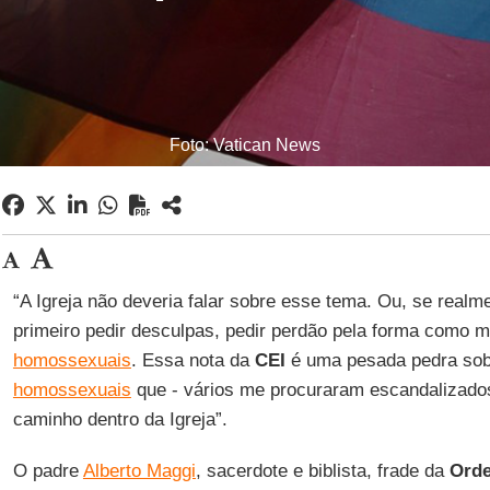
Foto: Vatican News
“A Igreja não deveria falar sobre esse tema. Ou, se realme
primeiro pedir desculpas, pedir perdão pela forma como 
homossexuais
. Essa nota da
CEI
é uma pesada pedra sobr
homossexuais
que - vários me procuraram escandalizado
caminho dentro da Igreja”.
O padre
Alberto Maggi
, sacerdote e biblista, frade da
Orde