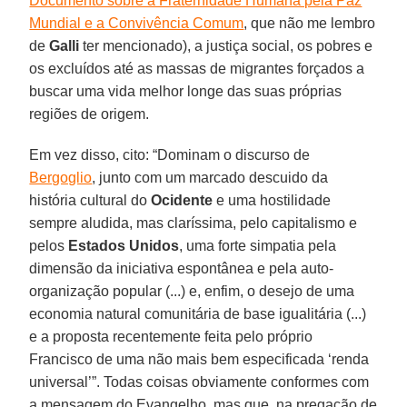
Documento sobre a Fraternidade Humana pela Paz
Mundial e a Convivência Comum
, que não me lembro
de
Galli
ter mencionado), a justiça social, os pobres e
os excluídos até as massas de migrantes forçados a
buscar uma vida melhor longe das suas próprias
regiões de origem.
Em vez disso, cito: “Dominam o discurso de
Bergoglio
, junto com um marcado descuido da
história cultural do
Ocidente
e uma hostilidade
sempre aludida, mas claríssima, pelo capitalismo e
pelos
Estados Unidos
, uma forte simpatia pela
dimensão da iniciativa espontânea e pela auto-
organização popular (...) e, enfim, o desejo de uma
economia natural comunitária de base igualitária (...)
e a proposta recentemente feita pelo próprio
Francisco de uma não mais bem especificada ‘renda
universal’”. Todas coisas obviamente conformes com
a mensagem do Evangelho, mas que, na pregação de