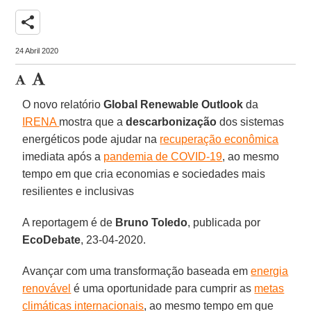
share
24 Abril 2020
O novo relatório
Global Renewable Outlook
da
IRENA
mostra que a
descarbonização
dos sistemas
energéticos pode ajudar na
recuperação econômica
imediata após a
pandemia de COVID-19
, ao mesmo
tempo em que cria economias e sociedades mais
resilientes e inclusivas
A reportagem é de
Bruno Toledo
, publicada por
EcoDebate
, 23-04-2020.
Avançar com uma transformação baseada em
energia
renovável
é uma oportunidade para cumprir as
metas
climáticas internacionais
, ao mesmo tempo em que