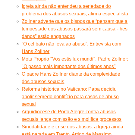
Igreja ainda não entendeu a seriedade do
problema dos abusos sexuais, afirma especialista
Zollner adverte que os bispos que “pensam que a
tempestade dos abusos passará sem causar-lhes
danos” estão enganados
“O celibato não leva ao abuso”. Entrevista com
Hans Zollner
Motu Proprio "Vos estis lux mundi". Padre Zollner:
"O passo mais importante dos últimos anos"
O padre Hans Zollner diante da complexidade
dos abusos sexuais
Reforma histórica no Vaticano: Papa decidiu
abolir segredo pontifício para casos de abuso
sexual
Arquidiocese de Porto Alegre contra abusos
sexuais lança comissão e simplifica processos
Sinodalidade e crise dos abusos: a Igreja ainda
está parada em Trento. Artigo de Massimo