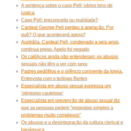
A sentença sobre o caso Pell: vários tons de
justiça
Caso Pell: preconceito ou realidade?
Cardeal George Pell perdeu a apelação. Por
quê? O que acontecerá agora?
Austrália. Cardeal Pell, condenado a seis anos,
continua preso. Apelo foi negado
Os católicos ainda não entenderam: os abusos
sexuais não têm a ver com sexo
Padres pedófilos e o silêncio conivente da Igreja.
Entrevista com o teólogo Berten
Especialista em abuso sexual expressa um
‘otimismo cauteloso’
Especialista em prevenção de abuso sexual diz
que as pessoas pedem “respostas simples a
problemas muito complexos”
Os abusos e a desintegração da cultura clerical e
hierárquica