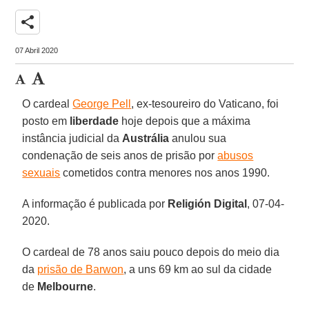
share
07 Abril 2020
O cardeal
George Pell
, ex-tesoureiro do Vaticano, foi
posto em
liberdade
hoje depois que a máxima
instância judicial da
Austrália
anulou sua
condenação de seis anos de prisão por
abusos
sexuais
cometidos contra menores nos anos 1990.
A informação é publicada por
Religión Digital
, 07-04-
2020.
O cardeal de 78 anos saiu pouco depois do meio dia
da
prisão de Barwon
, a uns 69 km ao sul da cidade
de
Melbourne
.