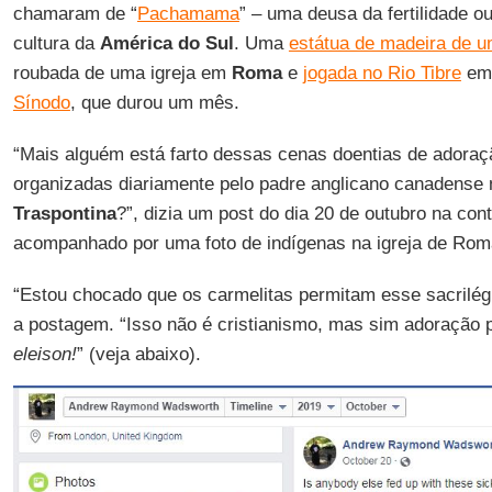
chamaram de “
Pachamama
” – uma deusa da fertilidade ou
cultura da
América do Sul
. Uma
estátua de madeira de u
roubada de uma igreja em
Roma
e
jogada no Rio Tibre
em 
Sínodo
, que durou um mês.
“Mais alguém está farto dessas cenas doentias de adora
organizadas diariamente pelo padre anglicano canadense n
Traspontina
?”, dizia um post do dia 20 de outubro na con
acompanhado por uma foto de indígenas na igreja de Rom
“Estou chocado que os carmelitas permitam esse sacrilégi
a postagem. “Isso não é cristianismo, mas sim adoração 
eleison!
” (veja abaixo).