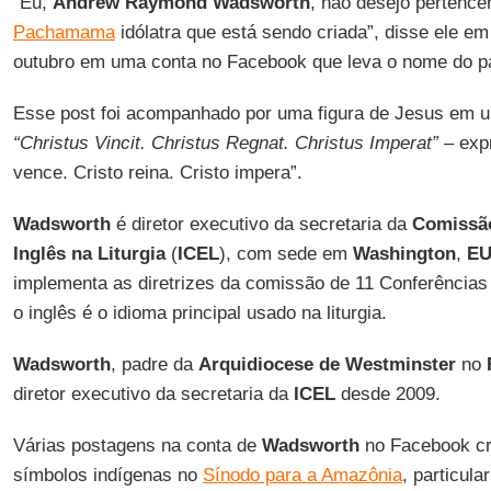
“Eu,
Andrew Raymond Wadsworth
, não desejo pertence
Pachamama
idólatra que está sendo criada”, disse ele e
outubro em uma conta no Facebook que leva o nome do p
Esse post foi acompanhado por uma figura de Jesus em u
“Christus Vincit. Christus Regnat. Christus Imperat”
– expr
vence. Cristo reina. Cristo impera”.
Wadsworth
é diretor executivo da secretaria da
Comissão
Inglês na Liturgia
(
ICEL
), com sede em
Washington
,
E
implementa as diretrizes da comissão de 11 Conferências
o inglês é o idioma principal usado na liturgia.
Wadsworth
, padre da
Arquidiocese de Westminster
no
diretor executivo da secretaria da
ICEL
desde 2009.
Várias postagens na conta de
Wadsworth
no Facebook cri
símbolos indígenas no
Sínodo para a Amazônia
, particul