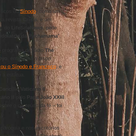
íticos do
Sínodo
, como um
da revista
Crisis
, e um
e
, do
LifeSiteNews
, pede
idolatria da Pachamama
”.
o programa de rádio
The
oyo
, entrevista o bispo
icou o Sínodo e Francisco
, e
 a estátua.
Concílio Vaticano II
.
ano II
pelo
Papa João XXIII
sobre o conteúdo da fé – foi
paróquia e nos escritórios