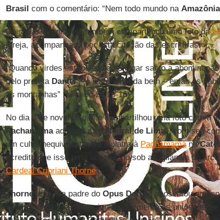
Brasil
com o comentário: “Nem todo mundo na
Amazônia
Dois dias depois, ele também compartilhou uma foto da
es
igreja, acompanhada por esta citação das escrituras:
“Quando virdes estabelecida no lugar santo a abominação 
pelo profeta
Daniel
– o leitor entenda bem – então os hab
as montanhas” (Mateus 24,15-16).
No dia 3 de novembro, ele compartilhou uma foto com a 
Pachamama
adorado na
Catedral de Lima
”, com seu com
um culto inequivocamente idólatra à
Pachamama
na
Cate
acredito que isso teria acontecido sob a vigilância do arce
Cardeal Cripriani Thorne
”.
Thorne
, que era padre do
Opus Dei
, se aposentou em jan
seu mandato, ele denunciou regularmente as uniões ent