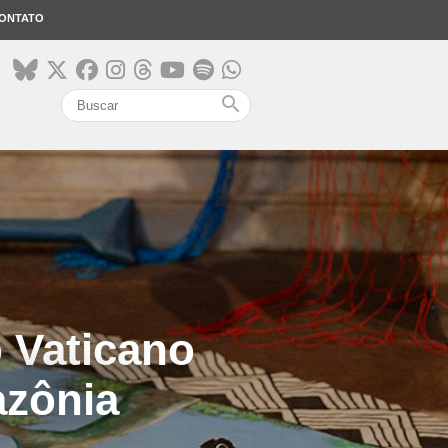
ONTATO
search
o Vaticano
azônia