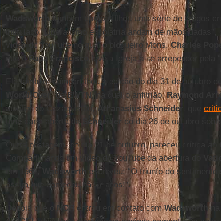
Wadsworth
também compartilhou uma série de artigos cr
intitulado “Liberalismo e idolatria andam de mãos dadas”, 
vídeo do YouTube no qual o blogueiro Mons.
Charles Pop
que o
Papa Francisco
leve a Igreja a se arrepender pela “
Ele também compartilhou a edição do dia 31 de outubro d
World Over
, da
EWTN
, na qual o anfitrião,
Raymond Arr
auxiliar do Cazaquistão,
Athanasius Schneider
, que
crit
uma carta aberta de
Schneider
do dia 26 de outubro sobre
Outra postagem, do dia 21 de outubro, pareceu crítica ao
Compartilhando um vídeo do YouTube da abertura do
Vatic
em 1962,
Wadsworth
escreveu: “O triunfo do sentimento 
assim que começou há 57 anos!”.
Depois que o
NCR
entrou em contato com
Wadsworth
na 