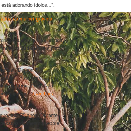
está adorando ídolos...”.
tátua da mulher grávida
na
da desolação que foi predita
itantes da
Judeia
fujam para
legenda: “Demônio
entário: “Isso parece ser
dral de Lima
,
Peru
. Não
bispo anterior,
Juan Luis
eiro, aos 75 anos. Durante
re pessoas do mesmo sexo e