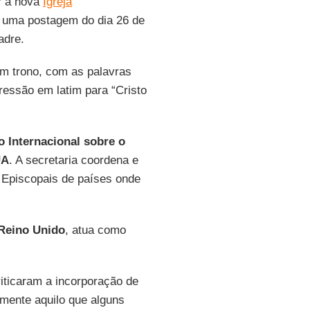
r à nova
Igreja
m uma postagem do dia 26 de
adre.
m trono, com as palavras
essão em latim para “Cristo
 Internacional sobre o
UA
. A secretaria coordena e
 Episcopais de países onde
Reino Unido
, atua como
ticaram a incorporação de
armente aquilo que alguns