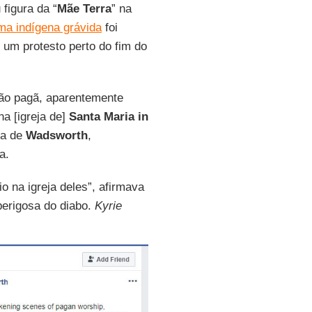
 figura da “
Mãe Terra
” na
ma indígena grávida
foi
um protesto perto do fim do
ção pagã, aparentemente
a [igreja de]
Santa Maria in
ta de
Wadsworth
,
a.
o na igreja deles”, afirmava
perigosa do diabo.
Kyrie