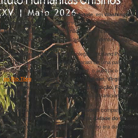
proibiu a recepção da Comunhão na mão.
Na paróquia St.
Thomas the Apostole
, em
Washington
, 
Wadsworth
, ele é listado como moderador ou superior d
Néri
. Os padres oratorianos não estão vinculados a nenh
comprometem com comunidades independentes e autogov
Tanto
Wadsworth
quanto seu colega oratoriano Pe.
Richa
St.
Thomas the Apostle
, participaram de uma palestra, 
proferida por
Alexander Tschugguel
, o austríaco que as
no Rio Tibre
.
Tschugguel
falou em
McLean
,
Virgínia
, em
Sociedade Americana de Defesa da Tradição, Família e
original é um movimento político católico tradicionalista b
Em sua página no Facebook,
Wadsworth
compartilhou vá
assim como um vídeo de um padre da
Cidade do México
estátuas para expiar a “idolatria”. O último era do
LifeSit
de direita.