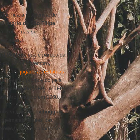
onde fica a residência de
o
Oratório de São Filipe
um voto, mas se
ernadas.
rd Mullins
, que é pároco da
no dia 12 de novembro,
sumiu ter
jogado as estátuas
 um evento promovido pela
 Propriedade
(
TFP
). A
TFP
rasileiro fundado em 1960.
rios vídeos de
Tschugguel
,
queimando efígies das
eNews
, um site canadense