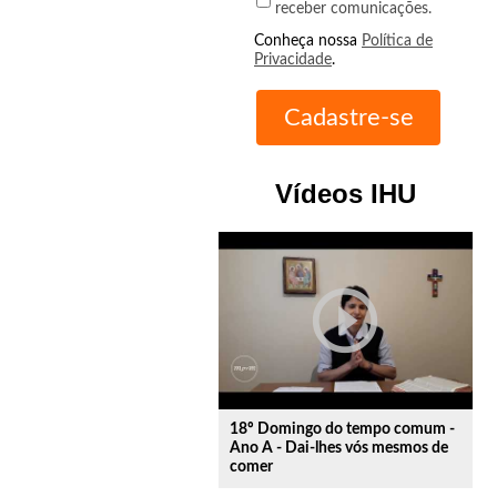
receber comunicações.
Conheça nossa
Política de
Privacidade
.
Vídeos IHU
play_circle_outline
18º Domingo do tempo comum -
Ano A - Dai-lhes vós mesmos de
comer