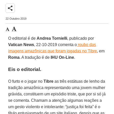
share
22 Outubro 2019
O editorial é de
Andrea Tornielli
, publicado por
Vatican News
, 22-10-2019 comenta o
roubo das
imagens amazônicas que foram jogadas no Tibre
, em
Roma
. A tradução é de
IHU On-Line
.
Eis o editorial.
O furto e o jogar no
Tibre
as três estátuas de lenho da
tradição amazônica representando uma jovem mulher
grávida, constituem um episódio triste, que por si só já
se comenta. Chamam a atenção algumas reações a
um gesto violento e intolerante: “justiça foi feita” é o
título entusiasmado de um site italiano, depois que as