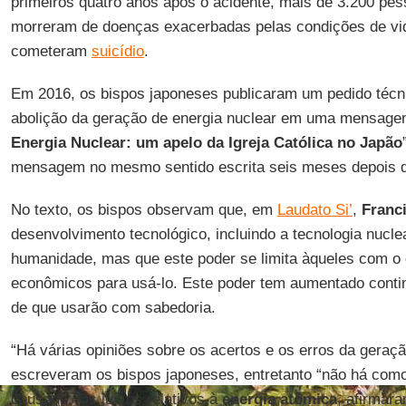
primeiros quatro anos após o acidente, mais de 3.200 pes
morreram de doenças exacerbadas pelas condições de vid
cometeram
suicídio
.
Em 2016, os bispos japoneses publicaram um pedido técnic
abolição da geração de energia nuclear em uma mensag
Energia Nuclear: um apelo da Igreja Católica no Japão
mensagem no mesmo sentido escrita seis meses depois d
No texto, os bispos observam que, em
Laudato Si’
,
Franc
desenvolvimento tecnológico, incluindo a tecnologia nucl
humanidade, mas que este poder se limita àqueles com o
econômicos para usá-lo. Este poder tem aumentado conti
de que usarão com sabedoria.
“Há várias opiniões sobre os acertos e os erros da geraçã
escreveram os bispos japoneses, entretanto “não há como
causado. Os juízos relativos à
energia atômica
, afirmara