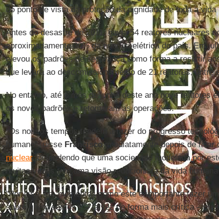
do ponto de vista da proteção da dignidade de toda a vida
Antes do desastre de 2011, havia 54 reatores nucleares 
aproximadamente 30% da energia elétrica do país. Em jul
elevou os padrões de segurança como forma a resistir ao
que levará ao descomissionamento de 21 reatores, entre 
No entanto, até o mês de junho deste ano nove reatores e
os novos padrões e retomaram as operações.
“Os nossos tempos tendem a fazer do progresso tecnológ
humano”, disse
Francisco
imediatamente depois de falar 
nuclear
, defendendo que uma sociedade modelada por est
muitas vezes tem uma visão reducionista da vida humana 
“Por isso, em momentos como este é importante fazer uma 
sobre quem somos e – talvez de forma mais crítica – que