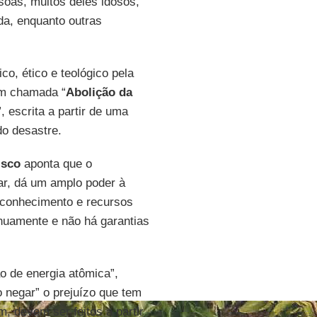
soas, muitos deles idosos,
a, enquanto outras
o, ético e teológico pela
em chamada “
Abolição da
”, escrita a partir de uma
o desastre.
isco
aponta que o
ear, dá um amplo poder à
 conhecimento e recursos
nuamente e não há garantias
o de energia atômica”,
 negar” o prejuízo que tem
m, devem ser feitos a partir