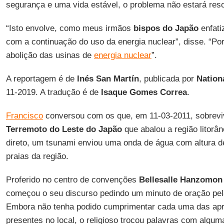
segurança e uma vida estável, o problema não estará reso
“Isto envolve, como meus irmãos
bispos do Japão
enfati
com a continuação do uso da energia nuclear”, disse. “Por
abolição das usinas de
energia nuclear
”.
A reportagem é de
Inés San Martín
, publicada por
Nation
11-2019. A tradução é de
Isaque Gomes Correa
.
Francisco
conversou com os que, em 11-03-2011, sobrev
Terremoto do Leste do Japão
que abalou a região litorâ
direto, um tsunami enviou uma onda de água com altura d
praias da região.
Proferido no centro de convenções
Bellesalle Hanzomon
começou o seu discurso pedindo um minuto de oração pel
Embora não tenha podido cumprimentar cada uma das a
presentes no local, o religioso trocou palavras com algu