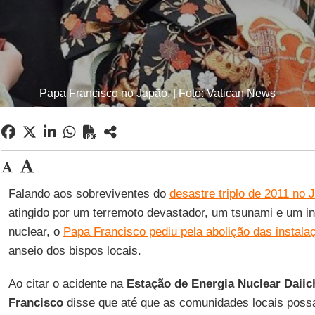
Papa Francisco no Japão. | Foto: Vatican News
Falando aos sobreviventes do
desastre triplo de 2011 no 
atingido por um terremoto devastador, um tsunami e um i
nuclear, o
Papa Francisco pediu pela abolição das instala
anseio dos bispos locais.
Ao citar o acidente na
Estação de Energia Nuclear Daiic
Francisco
disse que até que as comunidades locais pos