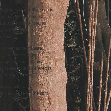
histórias compartilhadas por
tou ao pontífice como o
nidade enfrenta hoje, os
, os refugiados, a
mbientais”.
s problemas de maneira
a”, respondeu o papa.
corajosas e importantes
as fontes futuras de energia,
ter a indiferença”.
stá na cultura da
ciência que, se um membro