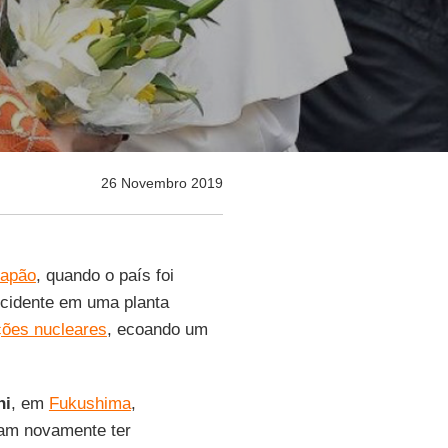
26 Novembro 2019
Japão
, quando o país foi
ncidente em uma planta
ções nucleares
, ecoando um
hi
, em
Fukushima
,
sam novamente ter