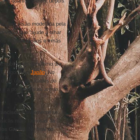
ar a quantos vierem depois
or uma visão modelada pela
ma visão que “ajude a olhar
 os nossos irmãos e irmãs
 encontro do penúltimo dia
e, agora, ao
Japão
. No
s duas únicas cidades do
o e a posse destas armas
rancisco
visivelmente se
úsicas mais famosas da
los Gardel
. No final do
oral.