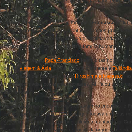
“Que espécie de mundo, que tipo de legado queremos deix
de nós?”
Como fez em outras ocasiões também,
Francisco
pediu p
experiência dos
idosos
e pelo entusiasmo dos
jovens
, u
com grande respeito o dom da vida e a solidariedade com
na única, multiétnica e multicultural família humana”.
Estas palavras do
Papa Francisco
foram ditas no primeiro
de sua
viagem à Ásia
, que o levou inicialmente à
Tailândia
domingo, o líder católico visitou
Hiroshima e Nagasaki
, a
mundo dizimadas por armas nucleares. Aí, falou que o us
são “imorais”.
Aproximadamente 300 pessoas estavam no encontro, e
F
emocionou quando entrou no local que tocava uma das m
Argentina,
Caminito
, tango originalmente cantado por
Car
evento, cumprimentou várias crianças da orquestra e do c