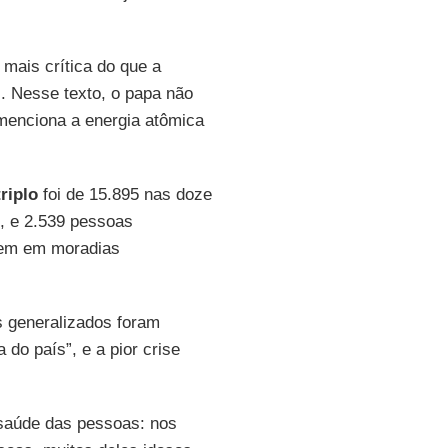
 mais crítica do que a
’
. Nesse texto, o papa não
menciona a energia atômica
riplo
foi de 15.895 nas doze
s, e 2.539 pessoas
vem em moradias
s generalizados foram
 do país”, e a pior crise
 saúde das pessoas: nos