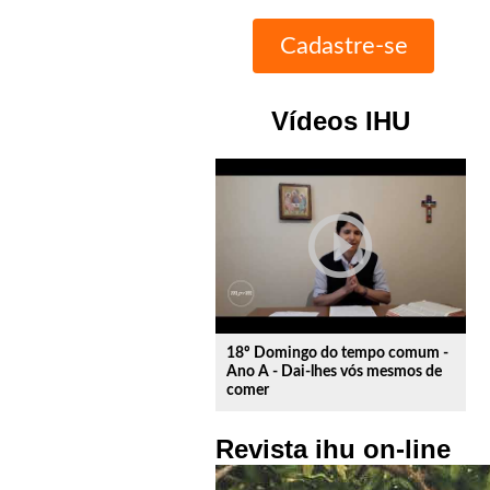
Vídeos IHU
play_circle_outline
18º Domingo do tempo comum -
Ano A - Dai-lhes vós mesmos de
comer
Revista ihu on-line