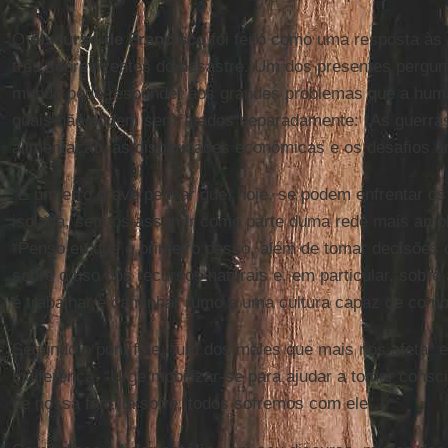
O
discurso de Francisco
foi feito como uma resposta às 
três sobreviventes do desastre. Um dos presentes pergun
mundo pode responder aos grandes problemas que a huma
quais não podem ser tratados separadamente: “As guerras
alimentação, as disparidades econômicas e os desafios a
“É um erro grave pensar que, hoje, se podem enfrentar o
isolada, sem os assumir como parte duma rede mais ampl
“Penso eu que o primeiro passo, além de tomar decisões 
sobre o uso dos recursos naturais e, em particular, sobre 
é trabalhar e caminhar rumo a uma cultura capaz de comba
Segundo o pontífice, “um dos males que mais nos afeta” e
indiferença. “Urge mobilizar-se para ajudar a tomar cons
de nossa família sofre, todos sofremos com ele”.