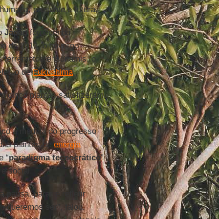
 humana, presente e futura.
no
Japão
fornecendo
ho de 2013, o governo
s terremotos e tsunamis, o
eles o de
Fukushima
.
m cinco plantas satisfizeram
ico a medida do progresso
das plantas de
energia
e “
paradigma tecnocrático
”
e social.
pausa, parar e refletir
m queremos ser”, falou.