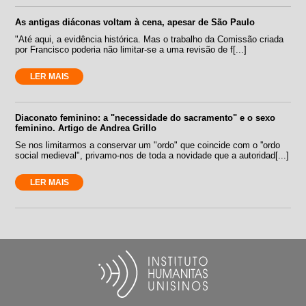
As antigas diáconas voltam à cena, apesar de São Paulo
"Até aqui, a evidência histórica. Mas o trabalho da Comissão criada
por Francisco poderia não limitar-se a uma revisão de f[...]
LER MAIS
Diaconato feminino: a "necessidade do sacramento" e o sexo
feminino. Artigo de Andrea Grillo
Se nos limitarmos a conservar um "ordo" que coincide com o ''ordo
social medieval", privamo-nos de toda a novidade que a autoridad[...]
LER MAIS