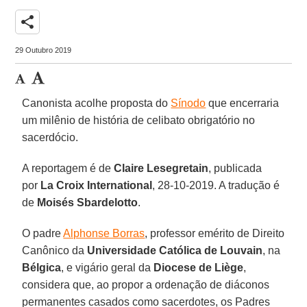
share
29 Outubro 2019
Canonista acolhe proposta do
Sínodo
que encerraria
um milênio de história de celibato obrigatório no
sacerdócio.
A reportagem é de
Claire Lesegretain
, publicada
por
La Croix International
, 28-10-2019. A tradução é
de
Moisés Sbardelotto
.
O padre
Alphonse Borras
, professor emérito de Direito
Canônico da
Universidade Católica de Louvain
, na
Bélgica
, e vigário geral da
Diocese de Liège
,
considera que, ao propor a ordenação de diáconos
permanentes casados como sacerdotes, os Padres