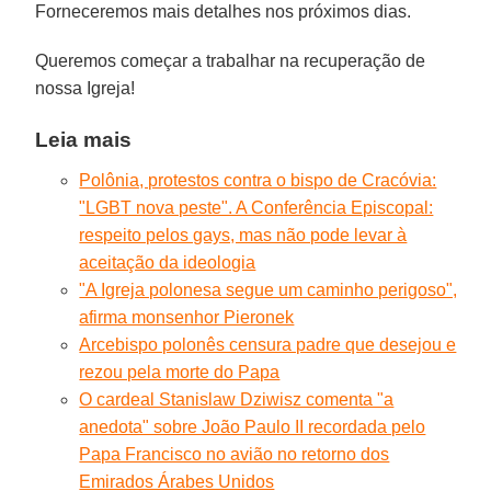
Forneceremos mais detalhes nos próximos dias.
Queremos começar a trabalhar na recuperação de
nossa Igreja!
Leia mais
Polônia, protestos contra o bispo de Cracóvia:
"LGBT nova peste". A Conferência Episcopal:
respeito pelos gays, mas não pode levar à
aceitação da ideologia
"A Igreja polonesa segue um caminho perigoso",
afirma monsenhor Pieronek
Arcebispo polonês censura padre que desejou e
rezou pela morte do Papa
O cardeal Stanislaw Dziwisz comenta "a
anedota" sobre João Paulo II recordada pelo
Papa Francisco no avião no retorno dos
Emirados Árabes Unidos