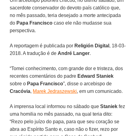
Um arcebispo polonês criticou, no último sábado, um
sacerdote conservador do devoto país católico que,
no mês passado, teria desejado a morte antecipada
do
Papa Francisco
caso ele não mudasse sua
perspectiva.
A reportagem é publicada por
Religión Digital
, 18-03-
2018. A tradução é de
André Langer
.
“Tomei conhecimento, com grande dor e tristeza, dos
recentes comentários do padre
Edward Staniek
sobre o
Papa Francisco
”, disse o arcebispo de
Cracóvia
,
Marek Jedraszewski
, em um comunicado.
A imprensa local informou no sábado que
Staniek
fez
uma homilia no mês passado, na qual teria dito:
“Rezo pelo juízo do papa, para que seu coração se
abra ao Espírito Santo e, caso não o fizer, rezo por