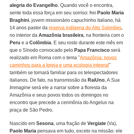
alegria do Evangelho
. Quando você o encontra,
sente toda essa força em seu sorriso: frei
Paolo Maria
Braghini
, jovem missionário capuchinho italiano, há
14 anos pastor da
reserva indígena do Alto Solimões
,
no interior da
Amazônia brasileira
, na fronteira com o
Peru
e a
Colômbia
. E seu rosto durante este mês em
que o Sínodo convocado pelo
Papa Francisco
será
realizado em Roma com o tema "
Amazônia: novos
caminhos para a Igreja e uma ecologia integral
"
também se tornará familiar para os telespectadores
italianos. De fato, na transmissão da
RaiUno
, A
Sua
Immagine
será ele a narrar sobre a floresta da
Amazônia e seus povos todos os domingos no
encontro que precede a cerimônia do Angelus na
praça de São Pedro.
Nascido em
Sesona
, uma fração de
Vergiate
(Va),
Paolo Maria
pensava em tudo, exceto na missão: ele