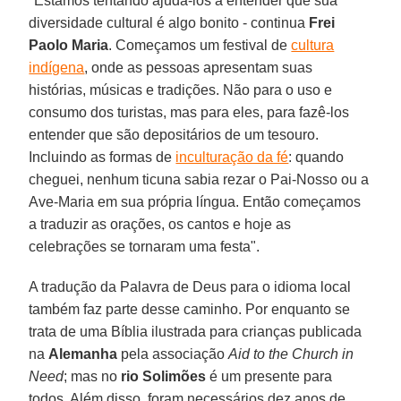
"Estamos tentando ajudá-los a entender que sua
diversidade cultural é algo bonito - continua
Frei
Paolo Maria
. Começamos um festival de
cultura
indígena
, onde as pessoas apresentam suas
histórias, músicas e tradições. Não para o uso e
consumo dos turistas, mas para eles, para fazê-los
entender que são depositários de um tesouro.
Incluindo as formas de
inculturação da fé
: quando
cheguei, nenhum ticuna sabia rezar o Pai-Nosso ou a
Ave-Maria em sua própria língua. Então começamos
a traduzir as orações, os cantos e hoje as
celebrações se tornaram uma festa".
A tradução da Palavra de Deus para o idioma local
também faz parte desse caminho. Por enquanto se
trata de uma Bíblia ilustrada para crianças publicada
na
Alemanha
pela associação
Aid to the Church in
Need
; mas no
rio Solimões
é um presente para
todos. Além disso, foram necessários dez anos de