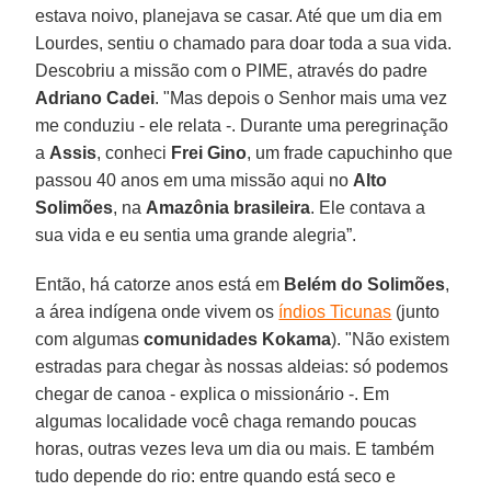
estava noivo, planejava se casar. Até que um dia em
Lourdes, sentiu o chamado para doar toda a sua vida.
Descobriu a missão com o PIME, através do padre
Adriano Cadei
. "Mas depois o Senhor mais uma vez
me conduziu - ele relata -. Durante uma peregrinação
a
Assis
, conheci
Frei Gino
, um frade capuchinho que
passou 40 anos em uma missão aqui no
Alto
Solimões
, na
Amazônia
brasileira
. Ele contava a
sua vida e eu sentia uma grande alegria”.
Então, há catorze anos está em
Belém do Solimões
,
a área indígena onde vivem os
índios Ticunas
(junto
com algumas
comunidades Kokama
). "Não existem
estradas para chegar às nossas aldeias: só podemos
chegar de canoa - explica o missionário -. Em
algumas localidade você chaga remando poucas
horas, outras vezes leva um dia ou mais. E também
tudo depende do rio: entre quando está seco e