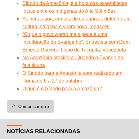
Sínodo da Amazônia; é a hora das assembleias
locais entre os indígenas do Alto Solimões
As freiras que, em vez de catequizar, defenderam
cultura indígena e viram povo 'renascer'
“O que o povo warao mais pede é uma
inculturação do Evangelho”. Entrevista com Dom
Ernesto Romero, bispo de Tucupita, Venezuela
Na Amazônia brasileira. Quando o Evangelho
fala ticuna
O Sínodo para a Amazônia será realizado em
Roma de 6 a 27 de outubro
O que é o Sínodo para a Amazônia?
⚠️
Comunicar erro
NOTÍCIAS RELACIONADAS