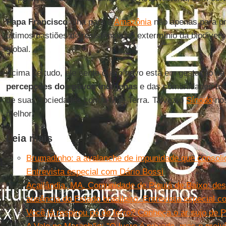
Papa Francisco
olha para a
Amazônia
não apenas para p
últimos bastiões de resistência ao extermínio da biodiver
global.
Acima de tudo, ele sente que o novo está em gestação n
percepções dos povos indígenas
e das comunidades tradi
de suas sociedades com a Mãe Terra. Talvez o
Sínodo
nos
melhor.
Leia mais
Brumadinho: a avalanche de impunidade que consolid
Entrevista especial com Dário Bossi
Açailândia, MA. Comunidade de Piquiá de Baixo: de
ausência do Estado brasileiro. Entrevista especial 
Você já respirou pó de ferro? Conheça o ar sujo de P