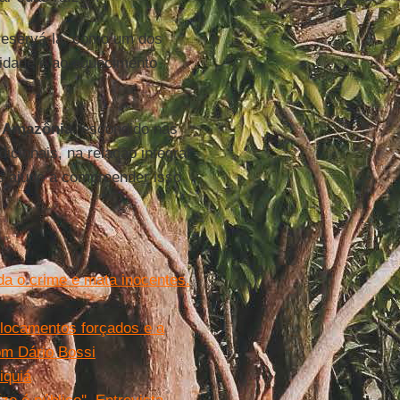
reservá-la, como um dos
sidade e ao aquecimento
a
Amazônia
, escondido nas
cionais, na relação integral
 ajude a compreender isso
a o crime e mata inocentes.
slocamentos forçados e a
com Dário Bossi
iquiá