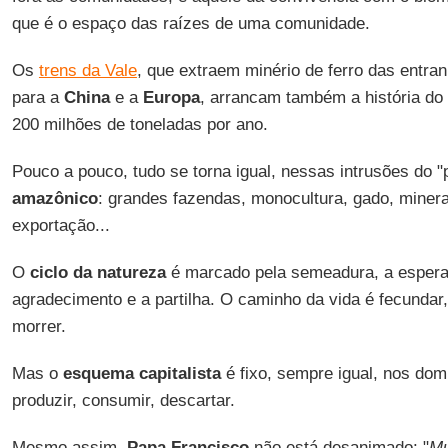
que é o espaço das raízes de uma comunidade.
Os
trens da Vale
, que extraem minério de ferro das entra
para a
China
e a
Europa
, arrancam também a história do
200 milhões de toneladas por ano.
Pouco a pouco, tudo se torna igual, nessas intrusões do 
amazônico
: grandes fazendas, monocultura, gado, miner
exportação...
O
ciclo da natureza
é marcado pela semeadura, a espera,
agradecimento e a partilha. O caminho da vida é fecundar, 
morrer.
Mas o
esquema capitalista
é fixo, sempre igual, nos dom
produzir, consumir, descartar.
Mesmo assim,
Papa Francisco
não está desanimado: "
Mu