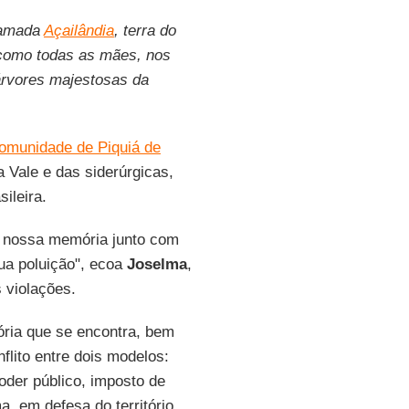
hamada
Açailândia
, terra do
, como todas as mães, nos
árvores majestosas da
omunidade de Piquiá de
 Vale e das siderúrgicas,
ileira.
m nossa memória junto com
ua poluição", ecoa
Joselma
,
 violações.
ória que se encontra, bem
flito entre dois modelos:
oder público, imposto de
, em defesa do território,