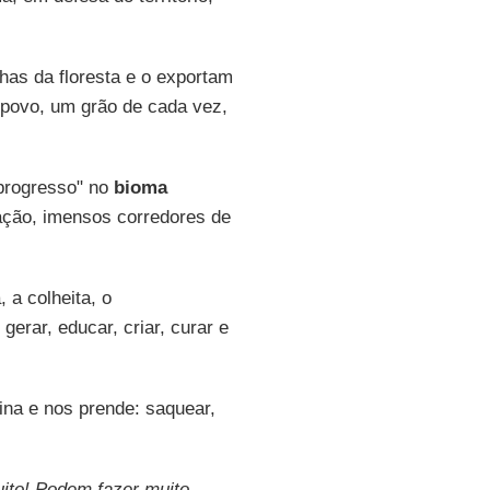
nhas da floresta e o exportam
 povo, um grão de cada vez,
"progresso" no
bioma
ação, imensos corredores de
 a colheita, o
gerar, educar, criar, curar e
ina e nos prende: saquear,
ito! Podem fazer muito.