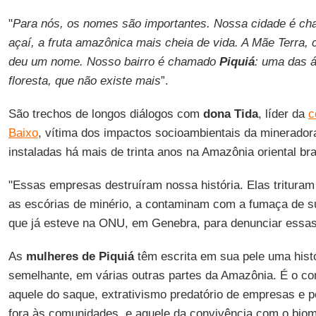
"
Para nós, os nomes são importantes. Nossa cidade é c
açaí, a fruta amazônica mais cheia de vida. A Mãe Terra
deu um nome. Nosso bairro é chamado
Piquiá
: uma das 
floresta, que não existe mais
”.
São trechos de longos diálogos com
dona Tida
, líder da
c
Baixo
, vítima dos impactos socioambientais da mineradora
instaladas há mais de trinta anos na Amazônia oriental bras
"Essas empresas destruíram nossa história. Elas tritura
as escórias de minério, a contaminam com a fumaça de s
que já esteve na ONU, em Genebra, para denunciar essas
As
mulheres de Piquiá
têm escrita em sua pele uma hist
semelhante, em várias outras partes da Amazônia. É o con
aquele do saque, extrativismo predatório de empresas e p
fora às comunidades, e aquele da convivência com o bioma