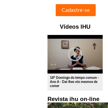
Vídeos IHU
play_circle_outline
18º Domingo do tempo comum -
Ano A - Dai-lhes vós mesmos de
comer
Revista ihu on-line