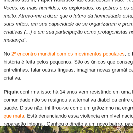
Vocês, os mais humildes, os explorados, os pobres e os 
muito. Atrevo-me a dizer que o futuro da humanidade est
suas mãos, em sua capacidade de se organizarem e prom
criativas (...) e em sua participação como protagonistas
mudança
".
No
2º encontro mundial com os movimentos populares
, o
história é feita pelos pequenos. São os únicos que cons
entrelinhas, falar outras línguas, imaginar novas gramátic
criativa.
Piquiá
confirma isso: há 14 anos vem resistindo em uma l
comunidade não se resignou à alternativa diabólica entre o
saúde. Disse não, infiltrou-se como um grãozinho na en
que mata
. Está denunciando essa violência em nível nacio
reparação integral. Ganhou o direito a um novo bairro, par
da poluição. Está construindo uma nova história, sem cort