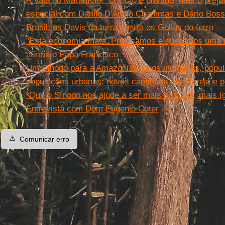
A Vale no Maranhão: ''O lucro é privado, mas o prejuíz
especial com Danilo D'Addio Chammas e Dário Boss
Brasil: os Davis da terra contra os Golias do ferro
"Esta economia mata. Precisamos e queremos uma m
afirma o Papa Francisco
Um Sínodo para a Amazônia: povos indígenas, popula
populações urbanas; novos caminhos para Igreja e po
“Que o Sínodo nos ajude a ser mais cristãos, mais I
Entrevista com Dom Eugenio Coter
⚠️
Comunicar erro