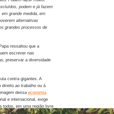
excluídos, podem e já fazem
á, em grande medida, em
overem alternativas
 nos grandes processos de
 Papa ressaltou que a
eguem escrever nas
as, preservar a diversidade
uta contra gigantes. A
 direito ao trabalho ou à
grenagem dessa
economia
nal e internacional, exige
a todos, em uma região livre
ar suas raízes.