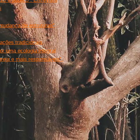
o é público''. Entrevista
i
udança de estruturas",
ções tradicionais,
r uma ecologia integral
greja e mais responsáveis”.