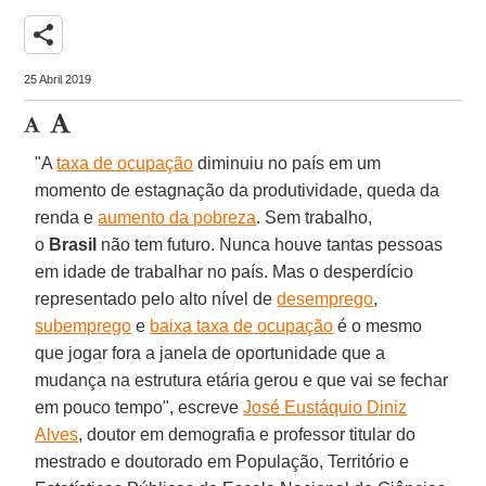
share
25 Abril 2019
"A
taxa de ocupação
diminuiu no país em um
momento de estagnação da produtividade, queda da
renda e
aumento da pobreza
. Sem trabalho,
o
Brasil
não tem futuro. Nunca houve tantas pessoas
em idade de trabalhar no país. Mas o desperdício
representado pelo alto nível de
desemprego
,
subemprego
e
baixa taxa de ocupação
é o mesmo
que jogar fora a janela de oportunidade que a
mudança na estrutura etária gerou e que vai se fechar
em pouco tempo", escreve
José Eustáquio Diniz
Alves
, doutor em demografia e professor titular do
mestrado e doutorado em População, Território e