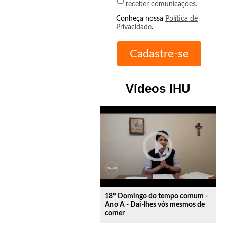
receber comunicações.
Conheça nossa
Política de
Privacidade
.
Vídeos IHU
play_circle_outline
18º Domingo do tempo comum -
Ano A - Dai-lhes vós mesmos de
comer