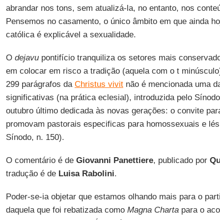
abrandar nos tons, sem atualizá-la, no entanto, nos cont
Pensemos no casamento, o único âmbito em que ainda hoj
católica é explicável a sexualidade.
O
dejavu
pontifício tranquiliza os setores mais conservad
em colocar em risco a tradição (aquela com o t minúscul
299 parágrafos da
Christus vivit
não é mencionada uma da
significativas (na prática eclesial), introduzida pelo Sínod
outubro último dedicada às novas gerações: o convite par
promovam pastorais especificas para homossexuais e lés
Sínodo, n. 150).
O comentário é de
Giovanni Panettiere
, publicado por
Qu
tradução é de
Luisa Rabolini
.
Poder-se-ia objetar que estamos olhando mais para o parti
daquela que foi rebatizada como
Magna Charta
para o aco