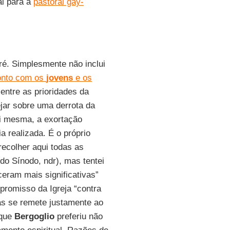
al para a
pastoral gay-
ré. Simplesmente não inclui
ronto com os
jovens
e os
 entre as prioridades da
ejar sobre uma derrota da
si mesma, a exortação
 realizada. É o próprio
ecolher aqui todas as
do Sínodo, ndr), mas tentei
ceram mais significativas”
promisso da Igreja “contra
as se remete justamente ao
 que
Bergoglio
preferiu não