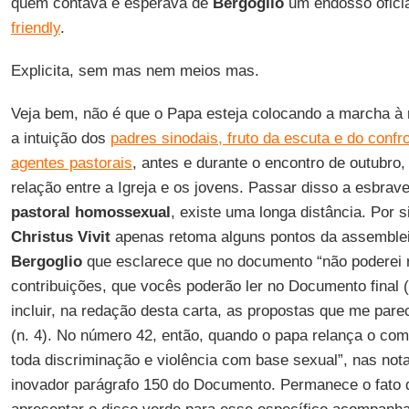
quem contava e esperava de
Bergoglio
um endosso ofici
friendly
.
Explicita, sem mas nem meios mas.
Veja bem, não é que o Papa esteja colocando a marcha à 
a intuição dos
padres sinodais, fruto da escuta e do conf
agentes pastorais
, antes e durante o encontro de outubro,
relação entre a Igreja e os jovens. Passar disso a esbrav
pastoral homossexual
, existe uma longa distância. Por 
Christus Vivit
apenas retoma alguns pontos da assembleia
Bergoglio
que esclarece que no documento “não poderei r
contribuições, que vocês poderão ler no Documento final (
incluir, na redação desta carta, as propostas que me pare
(n. 4). No número 42, então, quando o papa relança o com
toda discriminação e violência com base sexual”, nas not
inovador parágrafo 150 do Documento. Permanece o fato