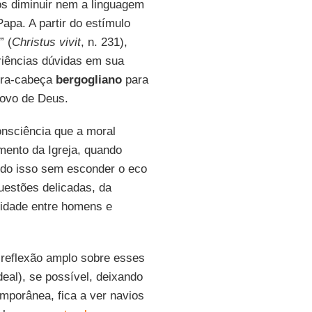
os diminuir nem a linguagem
Papa. A partir do estímulo
” (
Christus vivit
, n. 231),
eriências dúvidas em sua
ebra-cabeça
bergogliano
para
povo de Deus.
nsciência que a moral
mento da Igreja, quando
udo isso sem esconder o eco
uestões delicadas, da
ocidade entre homens e
reflexão amplo sobre esses
deal), se possível, deixando
mporânea, fica a ver navios