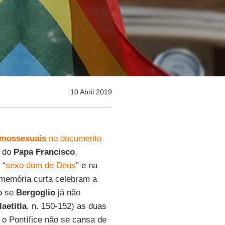
10 Abril 2019
mossexuais
no documento
do
Papa Francisco
,
 “
sexo dom de Deus
” e na
 memória curta celebram a
o se
Bergoglio
já não
aetitia
, n. 150-152) as duas
 o Pontífice não se cansa de