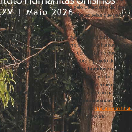
desordenadas”, como prescrito pelo Catecismo da Igreja C
Bergoglio
estaria tentando cancelar aquelas que para a 
de fé?
Nada disso, ainda é o critério da prioridade pastoral que
Bergoglio
, todos sabem, prefere o aspecto humano. Apos
do que no mero ensinamento, na convicção de que o calo
anteposto a qualquer discussão sobre o projeto de Deus 
fundo é o que diferencia as
pastorais homossexuais
, in
Áustria
na década de 1990 (diocese de Innsbruck) e hoj
(Turim, Bolonha, Parma, Civitavecchia, Palermo etc...). 
acolhimento e subsequente integração, se não partindo da
das vivências. A
relação com os homossexuais
não é e
mesmo por prudência. Nada se perde do
Documento final 
muito ainda poderia ser retomado e enfatizado.
Leia mais