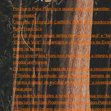
Por que o Papa Francisco quase omitiu as questõe
pós-sinodal?
Conselho Pastoral de Católicos LGBT da Arquidioce
Papa Francisco
Cardeal oferece novas definições sobre ''casa'' e ''fa
"Christus Vivit", comentário e guia de leitura da Exo
sobre os jovens
Cristo vive. Papa Francisco publicou hoje a íntegra 
sinodal aos jovens
Os jovens e o papa: nada de tabus sobre a sexuali
O Sínodo da Juventude: uma síntese dos tempos de 
A Igreja é capaz de escutar e 'esperançar' a juvent
Malacarne
Para quais juventudes a Igreja oferece a sua escuta 
especial com Davi Rodrigues da Silva e Leon Patric
O Sínodo dos Jovens é uma novidade, uma necessid