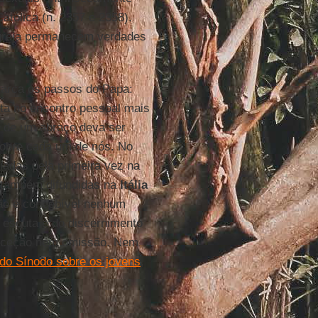
atólica (n. 2357 e 2358).
Igreja permanecem verdades
 marca os passos do Papa:
ta no encontro pessoal mais
r de um abraço deva ser
sobre cada um de nós. No
iciadas pela primeira vez na
e também difundidas na
Itália
Não é concebível nenhum
 escuta e do discernimento
xceção nem omissão. Nem
do Sínodo sobre os jovens
,