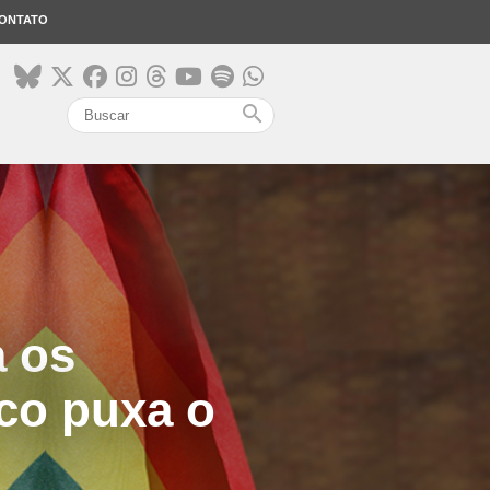
ONTATO
search
a os
co puxa o