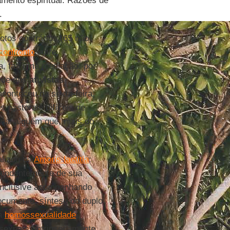
mento espiritual. Razões de
.
otos contrários (65 não
 confronto
entre
ra, faz uma mediação: por
ede aos
ativistas
aconteceu na sexta-feira,
s pastorais difíceis de
ual alguém que, mais do
alizou na
Amoris laetitia
:
pendentemente de sua
 inclusive acompanhando
ocumento, síntese do duplo
 a
homossexualidade
sexuais “intrinsecamente