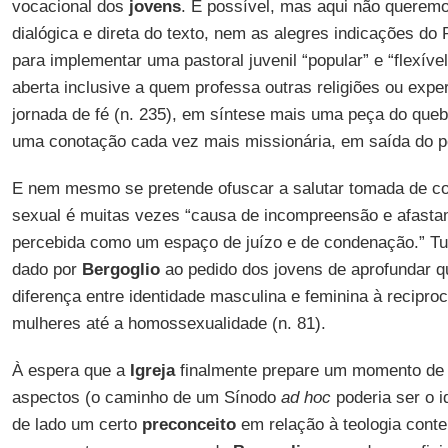
vocacional dos
jovens
. É possível, mas aqui não querem
dialógica e direta do texto, nem as alegres indicações do 
para implementar uma pastoral juvenil “popular” e “flexível
aberta inclusive a quem professa outras religiões ou exp
jornada de fé (n. 235), em síntese mais uma peça do qu
uma conotação cada vez mais missionária, em saída do 
E nem mesmo se pretende ofuscar a salutar tomada de co
sexual é muitas vezes “causa de incompreensão e afasta
percebida como um espaço de juízo e de condenação.” T
dado por
Bergoglio
ao pedido dos jovens de aprofundar q
diferença entre identidade masculina e feminina à recipr
mulheres até a homossexualidade (n. 81).
À espera que a
Igreja
finalmente prepare um momento de 
aspectos (o caminho de um Sínodo
ad hoc
poderia ser o i
de lado um certo
preconceito
em relação à teologia conte