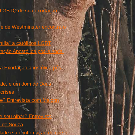
s LGBTQ de sua exortação
se de Westminster encontra o
mília'' a católicos LGBT
rtação Apostólica pós-sinodal
da Exortação apostólica pós-
dade, é um dom de Deus
crises
ude? Entrevista com Maicon
e seu olhar? Entrevista
k de Souza
ade e a confirmação de que o