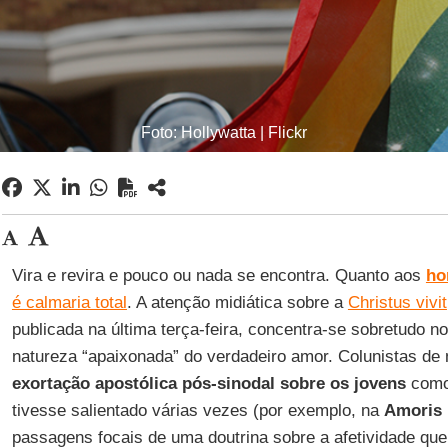
Foto: Hollywatta | Flickr
Vira e revira e pouco ou nada se encontra. Quanto aos
ho
é calmaria total
. A atenção midiática sobre a
Christus vivit
publicada na última terça-feira, concentra-se sobretudo no
natureza “apaixonada” do verdadeiro amor. Colunistas de
exortação apostólica pós-sinodal sobre os jovens
com
tivesse salientado várias vezes (por exemplo, na
Amoris l
passagens focais de uma doutrina sobre a afetividade que