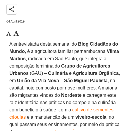
share
04 Abril 2019
A entrevistada desta semana, do
Blog Cidadãos do
Mundo
, é a agricultora familiar pernambucana
Vilma
Martins
, radicada em São Paulo, que integra a
composição feminina do
Grupo de Agricultores
Urbanos
(GAU) –
Culinária e Agricultura Orgânica
,
em
União da Vila Nova
–
São Miguel Paulista
, na
capital, hoje composto por nove mulheres. A maioria
são migrantes vindas do
Nordeste
e carregam esta
raiz identitária nas práticas no campo e na culinária
com benefício à saúde, com o
cultivo de sementes
crioulas
e a manutenção de um
viveiro-escola
, no
qual passam seus ensinamentos, por meio da prática