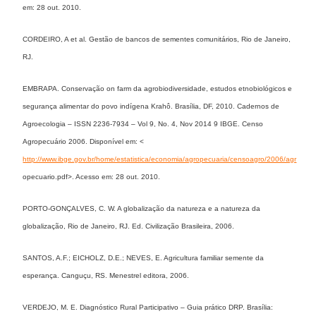
em: 28 out. 2010.
CORDEIRO, A et al. Gestão de bancos de sementes comunitários, Rio de Janeiro,
RJ.
EMBRAPA. Conservação on farm da agrobiodiversidade, estudos etnobiológicos e
segurança alimentar do povo indígena Krahô. Brasília, DF, 2010. Cadernos de
Agroecologia – ISSN 2236-7934 – Vol 9, No. 4, Nov 2014 9 IBGE. Censo
Agropecuário 2006. Disponível em: <
http://www.ibge.gov.br/home/estatistica/economia/agropecuaria/censoagro/2006/agr
opecuario.pdf>. Acesso em: 28 out. 2010.
PORTO-GONÇALVES, C. W. A globalização da natureza e a natureza da
globalização, Rio de Janeiro, RJ. Ed. Civilização Brasileira, 2006.
SANTOS, A.F.; EICHOLZ, D.E.; NEVES, E. Agricultura familiar semente da
esperança. Canguçu, RS. Menestrel editora, 2006.
VERDEJO, M. E. Diagnóstico Rural Participativo – Guia prático DRP. Brasília: