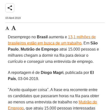
share
03 Abril 2019
Desemprego no
Brasil
aumenta e
13,1 milhões de
brasileiros estão em busca de um trabalho
. Em
São
Paulo
,
Mutirão de Emprego
atrai 15.000 pessoas e
milhares chegam a dormir na fila para deixar o
currículo e conseguir uma entrevista de emprego.
A reportagem é de
Diogo Magri
, publicada por
El
País
, 03-04-2019.
"Aceito qualquer coisa". A frase era recorrente entre
os candidatos que passaram horas na fila para obter
ao menos uma entrevista de trabalho no
Mutirão do
Emprego
, que atraiu 15.000 pessoas interessadas