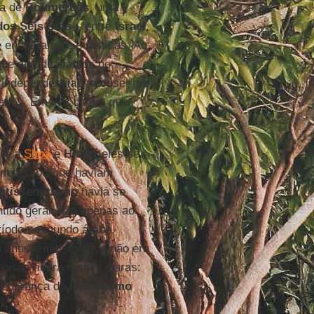
la de
Boumerdés
, uma
dos Seis Dias
– entre
Israel
,
e encheram de suásticas. Ao
rque acreditávamos no
 independência – recusei-me
ados. Em vez disso, quis
.
bre a
Shoá
e
Hitler
: eles se
emitas, porque haviam
ntissemitismo
havia se
ntido geral, não apenas ao
eríodo no mundo árabe,
 antissemitismo que não era
oisas ficaram mais claras:
 a herança do
Iluminismo