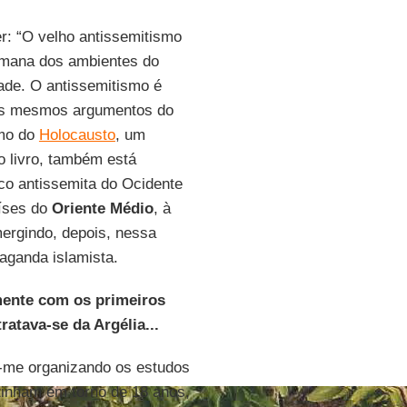
r: “O velho antissemitismo
 emana dos ambientes do
ade. O antissemitismo é
os mesmos argumentos do
smo do
Holocausto
, um
o livro, também está
co antissemita do Ocidente
aíses do
Oriente Médio
, à
ergindo, depois, nessa
aganda islamista.
mente com os primeiros
ratava-se da Argélia...
-me organizando os estudos
tinham em torno de 18 anos,