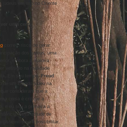
os judeus em uso no Oriente
ver uma certa
?
mo
corre o risco de gerar
ancipação dos judeus, uma
terior, embora a maioria
er vestígio na realidade
ita. Em seu tempo,
Freud
to de um Estado judeu na
porque consideram que a
ma coisa é criticar a
o, e eu sou a primeira a
istência: essa atitude de
tissemitismo e possibilitar,