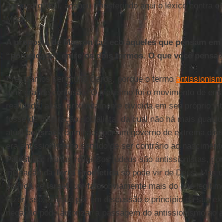
ameaça global, acabou transferindo aqui o léxico contra 
Médio.
A proposta de Macron faz eco àqueles que pensam em 
“porosidade” entre os dois termos. O que você pensa
Precisamos ser muito claros, porque o termo
antissionis
uma grande confusão. O sionismo foi o movimento de em
realidade, aliás, profundamente dividida em seu próprio in
fosse de inspiração socialista, da qual não há mais qualqu
atual de
Israel
, dominada por um governo de extrema dire
era antissionista no sentido de ser contrário ao nascimen
Palestina
; muitos religiosos judeus são antissionistas, 
indicação da
Terra Prometida
só pode vir de Deus. Mas u
política de
Israel
, um fato obviamente mais do que legítim
fazer isso; outra é pôr em discussão o princípio da sua ex
negação pode autorizar a passagem do antissionismo ao an