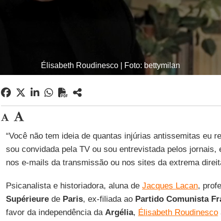
Élisabeth Roudinesco | Foto: bettymilan
“Você não tem ideia de quantas injúrias antissemitas eu 
sou convidada pela TV ou sou entrevistada pelos jornais
nos e-mails da transmissão ou nos sites da extrema direit
Psicanalista e historiadora, aluna de
Jacques Lacan
, pro
Supérieure
de
Paris
, ex-filiada ao
Partido Comunista Fr
favor da independência da
Argélia
,
Élisabeth Roudinesco