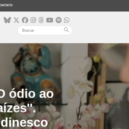
ONTATO
search
'O ódio ao
zes''.
udinesco