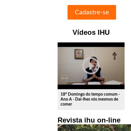
Vídeos IHU
play_circle_outline
18º Domingo do tempo comum -
Ano A - Dai-lhes vós mesmos de
comer
Revista ihu on-line