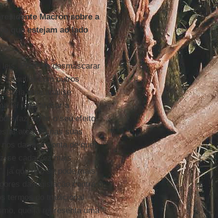
presidente Macron sobre a
mo que estejam ao lado
 leis. Pode-se desmascarar
e camuflar com outros
essária uma análise
a lei para atacar a
dio faz sentir o seu efeito
restar atenção nas suas
a nos darmos conta de que
iz-se cada vez mais
o”, já que não se pode mais
igores da legislação contra o
s termos do tradicional
ismo, que já representa uma