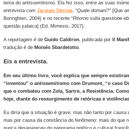
tema do antissemitismo. Ela fez isso, entre as suas inúme
entrevista com
Jacques Derrida
,
“Quale domani?”
[Que am
Boringhieri, 2004) e no recente “
Ritorno sulla questione eb
questão judaica] (Ed. Mimesis, 2017).
A reportagem é de
Guido Caldiron
, publicada por
Il Mani
tradução é de
Moisés Sbardelotto
.
Eis a entrevista.
Em seu último livro, você explica que sempre existira
“inventou” o antissemitismo com Drumont, “o caso Dre
que o combateu com Zola, Sartre, a Resistência. Como
hoje, diante do ressurgimento de retóricas e violência
Eu diria que a situação é grave, mas não tanto por caus
mas por causa da constância do fenômeno: mais do que re
nunca desapareceu do panorama político e cultural francê