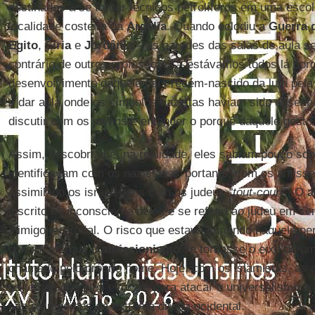
destinados a se tornar técnicos petrolíferos em uma esco
localidade costeira da
Argélia
. Quando eclodiu a
Guerra 
Egito
,
Síria
e
Jordânia
– as paredes das salas de aula s
contrário de outros professores – estávamos todos lá po
desenvolvimento daquele país recém-nascido da luta pela
a dar aula onde os símbolos nazistas haviam sido desenh
discutir com os jovens e entender o porquê daquele gesto
Assim, descobri que, na realidade, eles sabiam pouco so
identificavam com os nazistas e, portanto, com os antiss
assimilado os israelenses com os judeus
“tout-court”
. O
a
inscrito no inconsciente deles e se referia ao judeu em se
inimigo territorial. O risco que estava surgindo naquele p
porém, era que o
antissionismo
se tornasse o eixo de um
chamado pelo próprio nome. Hoje, com os islamistas, as c
os temas que eles evocam para atacar o universalismo e
são os mesmos da extrema direita ocidental.