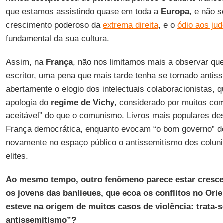
que estamos assistindo quase em toda a
Europa
, e não 
crescimento poderoso da
extrema direita
, e o
ódio aos ju
fundamental da sua cultura.
Assim, na
França
, não nos limitamos mais a observar qu
escritor, uma pena que mais tarde tenha se tornado antis
abertamente o elogio dos intelectuais colaboracionistas, 
apologia do
regime de
Vichy
, considerado por muitos co
aceitável” do que o comunismo. Livros mais populares d
França democrática, enquanto evocam “o bom governo” 
novamente no espaço público o antissemitismo dos colunis
elites.
Ao mesmo tempo, outro fenômeno parece estar cresce
os jovens das banlieues, que ecoa os conflitos no Or
esteve na origem de muitos casos de violência: trata-
antissemitismo”?