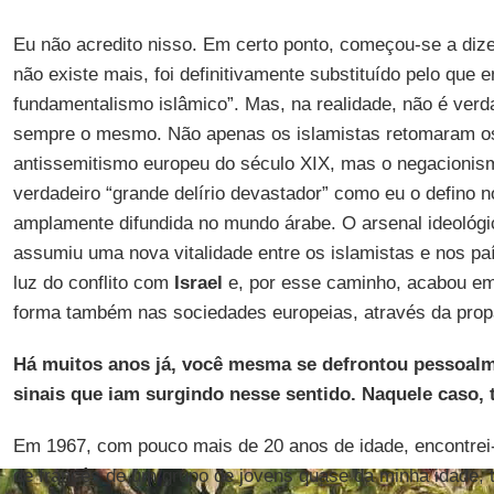
Eu não acredito nisso. Em certo ponto, começou-se a dize
não existe mais, foi definitivamente substituído pelo que
fundamentalismo islâmico”. Mas, na realidade, não é verd
sempre o mesmo. Não apenas os islamistas retomaram 
antissemitismo europeu do século XIX, mas o negacioni
verdadeiro “grande delírio devastador” como eu o defino n
amplamente difundida no mundo árabe. O arsenal ideológi
assumiu uma nova vitalidade entre os islamistas e nos p
luz do conflito com
Israel
e, por esse caminho, acabou em
forma também nas sociedades europeias, através da prop
Há muitos anos já, você mesma se defrontou pessoal
sinais que iam surgindo nesse sentido. Naquele caso, t
Em 1967, com pouco mais de 20 anos de idade, encontrei
de francês de um grupo de jovens quase da minha idade, 