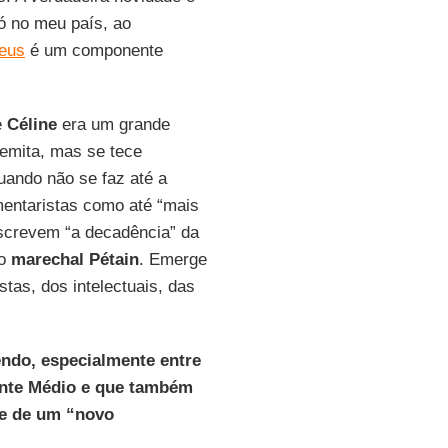
só no meu país, ao
deus
é um componente
e
Céline
era um grande
semita, mas se tece
quando não se faz até a
mentaristas como até “mais
escrevem “a decadência” da
do
marechal Pétain
. Emerge
tas, dos intelectuais, das
ndo, especialmente entre
iente Médio e que também
se de um “novo