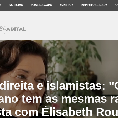
S
NOTÍCIAS
PUBLICAÇÕES
EVENTOS
ESPIRITUALIDADE
C
ireita e islamistas: '
iano tem as mesmas raí
sta com Élisabeth Ro