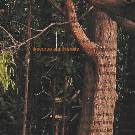
Portanto, como você avalia a hipótese levantada pelo 
aprovação de normas específicas contra o antissionis
daquelas contra o antissemitismo?
Absolutamente não acredito que sejam necessárias novas
facilmente o
discurso antissemita
, mesmo que ele tente s
termos ou ênfases. Mais do que outras normas, seria nec
adequada da situação atual. Precisamos, realmente, de um
propaganda antissemita dos islamistas, cuja pregação de ó
em muitas periferias do país? Na realidade, não. Basta p
palavras, nas retóricas que eles colocam em prática, par
são as mesmas do velho antissemitismo fascista. Hoje, d
“sionista” para, na realidade, dizer “judeu”, “sionista porc
dizer “judeu porco”. Por um lado, o risco de incorrer nos r
racismo deslocou, um pouco por toda a parte na Europa, o
discurso antissemita; por outro, a disseminação do islam