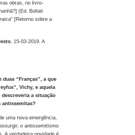
ras obras, no livro-
anhã?] (Ed. Bollati
raica
” [Retorno sobre a
festo
, 15-03-2019. A
m duas “Franças”, a que
yfus”, Vichy, e aquela
 descreveria a situação
s antissemitas?
a de uma nova emergência,
ssurgir, o antissemitismo
s. A verdadeira novidade é