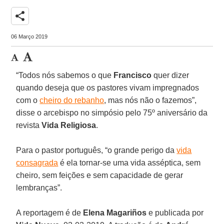
share
06 Março 2019
“Todos nós sabemos o que
Francisco
quer dizer
quando deseja que os pastores vivam impregnados
com o
cheiro do rebanho
, mas nós não o fazemos”,
disse o arcebispo no simpósio pelo 75º aniversário da
revista
Vida Religiosa
.
Para o pastor português, “o grande perigo da
vida
consagrada
é ela tornar-se uma vida asséptica, sem
cheiro, sem feições e sem capacidade de gerar
lembranças”.
A reportagem é de
Elena Magariños
e publicada por