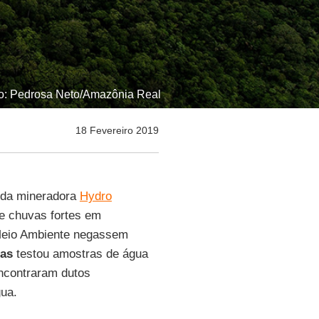
oto: Pedrosa Neto/Amazônia Real
18 Fevereiro 2019
 da mineradora
Hydro
e chuvas fortes em
 Meio Ambiente negassem
gas
testou amostras de água
encontraram dutos
gua.