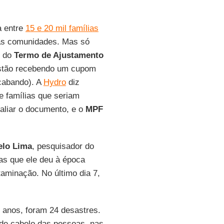
a entre
15 e 20 mil famílias
tas comunidades. Mas só
r do
Termo de Ajustamento
estão recebendo um cupom
cabando). A
Hydro
diz
de famílias que seriam
aliar o documento, e o
MPF
elo Lima
, pesquisador do
tas que ele deu à época
aminação. No último dia 7,
0 anos, foram 24 desastres.
 de cabelo das pessoas, nas