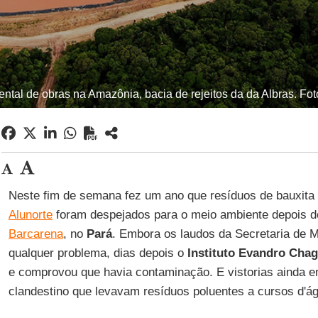
ental de obras na Amazônia, bacia de rejeitos da da Albras. F
Neste fim de semana fez um ano que resíduos de bauxita
Alunorte
foram despejados para o meio ambiente depois d
Barcarena
, no
Pará
. Embora os laudos da Secretaria de
qualquer problema, dias depois o
Instituto Evandro Cha
e comprovou que havia contaminação. E vistorias ainda 
clandestino que levavam resíduos poluentes a cursos d'á