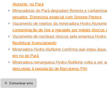
Alunorte, no Pará
Mineradoras do Pará degradam floresta e contamin
pesados. Entrevista especial com Simone Pereira
Vazamento de rejeitos da mineradora Hydro Alunorte:
contaminação de rios e igarapés por metais tóxicos 
Vazamento de resíduos tóxicos pela empresa Hydro A
flexibilizar licenciamento
Mineradora Hydro AluNorte confirma que jogou água 
em rio do Pará
Mineradora norueguesa Hydro AluNorte volta a ser a
desculpas à população de Barcarena (PA)
⚠️
Comunicar erro