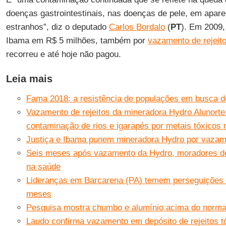
doenças gastrointestinais, nas doenças de pele, em apar
estranhos”, diz o deputado
Carlos Bordalo
(
PT
). Em 2009
Ibama em R$ 5 milhões, também por
vazamento de rejeit
recorreu e até hoje não pagou.
Leia mais
Fama 2018: a resistência de populações em busca d
Vazamento de rejeitos da mineradora Hydro Alunorte:
contaminação de rios e igarapés por metais tóxicos 
Justiça e Ibama punem mineradora Hydro por vaza
Seis meses após vazamento da Hydro, moradores de
na saúde
Lideranças em Barcarena (PA) temem perseguições 
meses
Pesquisa mostra chumbo e alumínio acima do norma
Laudo confirma vazamento em depósito de rejeitos t