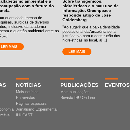
alfabetismo ambiental e a
Sobre transgênicos,
eocupação com o futuro do
hidrelétricas e o mau uso de
aneta
informação. Greenpeace
responde artigo de José
ma quantidade imensa de
Goldemberg
squisas, surgidas de diversos
ntos, inclusive da academia
"Ao sugerir que a baixa densidade
locam a questão ambiental entre as
populacional da Amazônia seria
c[...]
justificativa para a construção das
hidrelétricas no local, a[...]
LER MAIS
LER MAIS
AS
NOTÍCIAS
PUBLICAÇÕES
EVENTOS
Mais notícias
Mais publicações
Entrevistas
Revista IHU On-Line
Páginas especiais
conomia
Jornalismo Experimental
ntável
IHUCAST