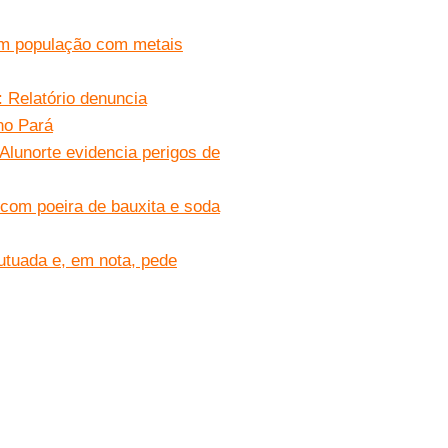
am população com metais
 Relatório denuncia
no Pará
lunorte evidencia perigos de
com poeira de bauxita e soda
utuada e, em nota, pede