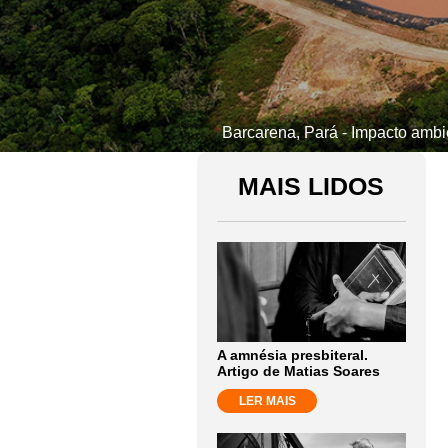
Barcarena, Pará - Impacto ambi
MAIS LIDOS
A amnésia presbiteral.
Artigo de Matias Soares
LER MAIS