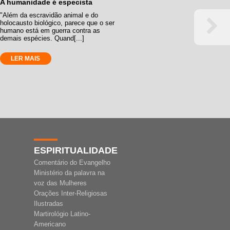
A humanidade é especista
"Além da escravidão animal e do
holocausto biológico, parece que o ser
humano está em guerra contra as
demais espécies. Quand[...]
LER MAIS
ESPIRITUALIDADE
Comentário do Evangelho
Ministério da palavra na
voz das Mulheres
Orações Inter-Religiosas
Ilustradas
Martirológio Latino-
Americano