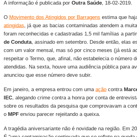
A informação é publicada por
Outra Saúde
, 18-02-2019.
O
Movimento dos Atingidos por Barragens
estima que haj
atingidas
, já que as bacias contaminadas atendem a mui
foram reconhecidas e cadastradas 1,5 mil famílias a parti
de Conduta
, assinado em setembro. Desde então, elas 
com um valor mensal, mas só por cinco meses (já está a
respeitar o Termo, que, afinal, não estabelecia o número 
atendidas. Na sexta, houve uma audiência pública para av
anunciou que esse número deve subir.
Em janeiro, a empresa entrou com uma
ação
contra
Marc
IEC
, alegando crime contra a honra por conta de entrevis
sobre os resultados da pesquisa que comprovavam a cont
o
MPF
enviou parecer rejeitando a queixa.
A tragédia aniversariante não é novidade na região. Em 2
É "uma contaminação continuada que se reflete na queda