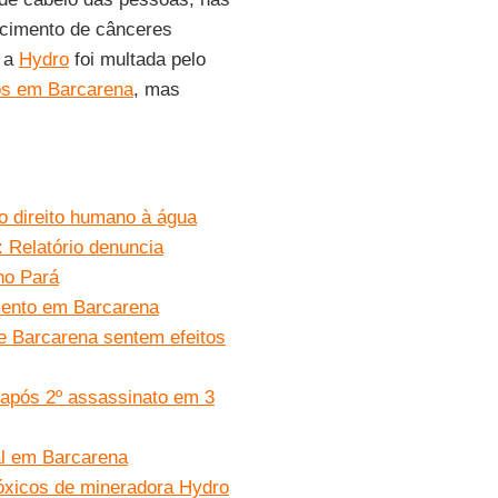
ecimento de cânceres
, a
Hydro
foi multada pelo
os em Barcarena
, mas
o direito humano à água
 Relatório denuncia
no Pará
mento em Barcarena
 Barcarena sentem efeitos
após 2º assassinato em 3
l em Barcarena
óxicos de mineradora Hydro