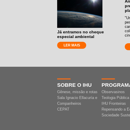
An
pr
pl
"U
pe
ca
co
Já entramos no cheque
cin
especial ambiental
LER MAIS
SOBRE O IHU
PROGRAM
Gênese, missão e rotas
Observasinos
Sala Ignacio Ellacuría e
Teologia Pública
Companheiros
IHU Fronteiras
CEPAT
Repensando a E
Sociedade Suste