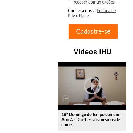
receber comunicações.
Conheça nossa
Política de
Privacidade
.
Vídeos IHU
play_circle_outline
18º Domingo do tempo comum -
Ano A - Dai-lhes vós mesmos de
comer