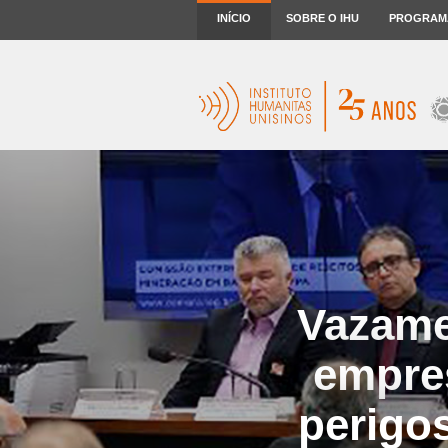
INÍCIO
SOBRE O IHU
PROGRAM
Vazame
empres
perigos