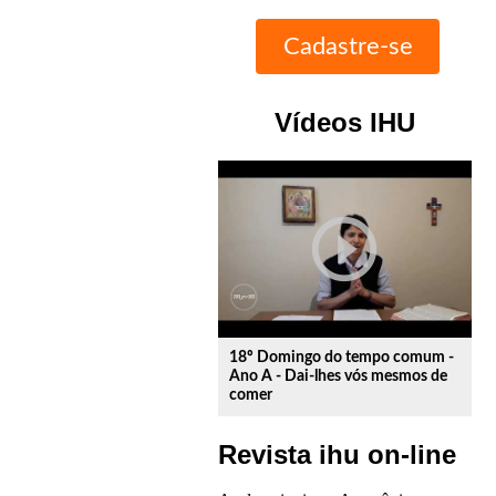
Vídeos IHU
play_circle_outline
18º Domingo do tempo comum -
Ano A - Dai-lhes vós mesmos de
comer
Revista ihu on-line