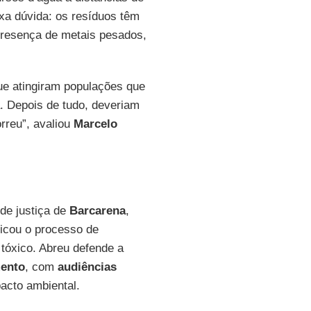
ixa dúvida: os resíduos têm
resença de metais pesados,
ue atingiram populações que
. Depois de tudo, deveriam
rreu”, avaliou
Marcelo
 de justiça de
Barcarena
,
ticou o processo de
 tóxico. Abreu defende a
mento
, com
audiências
pacto ambiental.