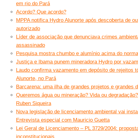
em rio do Pará
Acordo? Que acordo?
MPPA notifica Hydro Alunorte após descoberta de ou
autorizado
Líder de associação que denunciava crimes ambient
assassinado
Pesquisa mostra chumbo e alumínio acima do norma
Justiça e Ibama punem mineradora Hydro por vaza
Laudo confirma vazamento em depósito de rejeitos t
Alunorte, no Pará
Barcarena: uma ilha de grandes projetos e grandes 
Queremos água ou mineração? Vida ou degradação?"
Ruben Siqueira
Nova legislação de licenciamento ambiental vai insta
Entrevista especial com Mauricio Guetta
Lei Geral de Licenciamento – PL 3729/2004: proposta
inconstitucionais