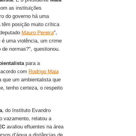
om as instituições
ro do governo há uma
a
têm posição muito crítica
 deputado
Mauro Pereira
”,
e é uma violência, um crime
o de normas?”, questionou.
ientalista
para a
um acordo com
Rodrigo Maia
sa que um ambientalista que
e, tenho certeza, o respeito
a
, do Instituto Evandro
o vazamento, relatou a
EC
avaliou efluentes na área
rsos d’água a distâncias de