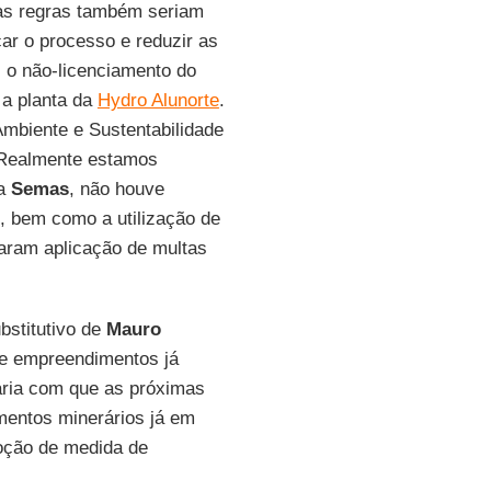
as regras também seriam
car o processo e reduzir as
i o não-licenciamento do
 a planta da
Hydro Alunorte
.
Ambiente e Sustentabilidade
 “Realmente estamos
da
Semas
, não houve
 bem como a utilização de
aram aplicação de multas
bstitutivo de
Mauro
de empreendimentos já
faria com que as próximas
mentos minerários já em
oção de medida de