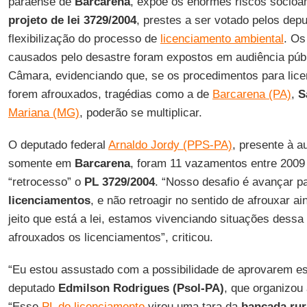
paraense de
Barcarena
, expõe os enormes riscos socioam
projeto de lei 3729/2004
, prestes a ser votado pelos dep
flexibilização do processo de
licenciamento ambiental
. Os
causados pelo desastre foram expostos em audiência públi
Câmara, evidenciando que, se os procedimentos para lic
forem afrouxados, tragédias como a de
Barcarena (PA)
,
S
Mariana (MG)
, poderão se multiplicar.
O deputado federal
Arnaldo Jordy (PPS-PA)
, presente à a
somente em
Barcarena
, foram 11 vazamentos entre 2009
“retrocesso” o
PL 3729/2004
. “Nosso desafio é avançar pa
licenciamentos
, e não retroagir no sentido de afrouxar a
jeito que está a lei, estamos vivenciando situações dessa
afrouxados os licenciamentos”, criticou.
“Eu estou assustado com a possibilidade de aprovarem ess
deputado
Edmilson Rodrigues (Psol-PA)
, que organizou
“Esse
PL do licenciamento
virou uma tara da
bancada rur