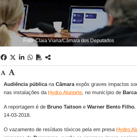
Foto: Claia Viana/Câmara dos Deputados
Audiência pública
na
Câmara
expôs graves impactos so
nas instalações da
Hydro Alunorte
, no município de
Barca
A reportagem é de
Bruno Taitson
e
Warner Bento Filho
,
14-03-2018.
O vazamento de resíduos tóxicos pela em presa
Hydro Al