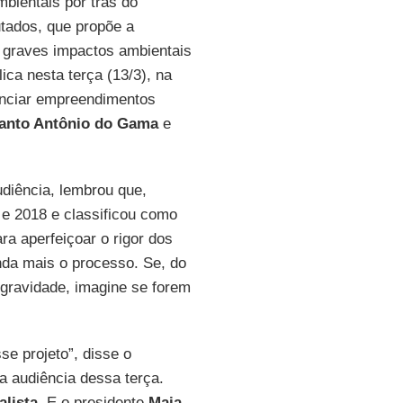
bientais por trás do
utados, que propõe a
 graves impactos ambientais
ca nesta terça (13/3), na
enciar empreendimentos
anto Antônio do Gama
e
udiência, lembrou que,
 e 2018 e classificou como
ra aperfeiçoar o rigor dos
inda mais o processo. Se, do
 gravidade, imagine se forem
e projeto”, disse o
 a audiência dessa terça.
alista
. E o presidente
Maia