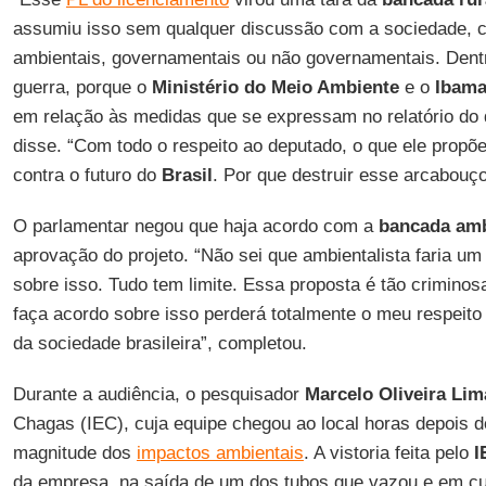
assumiu isso sem qualquer discussão com a sociedade, c
ambientais, governamentais ou não governamentais. Dent
guerra, porque o
Ministério do Meio Ambiente
e o
Ibam
em relação às medidas que se expressam no relatório do
disse. “Com todo o respeito ao deputado, o que ele propõ
contra o futuro do
Brasil
. Por que destruir esse arcabouç
O parlamentar negou que haja acordo com a
bancada amb
aprovação do projeto. “Não sei que ambientalista faria 
sobre isso. Tudo tem limite. Essa proposta é tão crimino
faça acordo sobre isso perderá totalmente o meu respeito 
da sociedade brasileira”, completou.
Durante a audiência, o pesquisador
Marcelo Oliveira Lim
Chagas (IEC), cuja equipe chegou ao local horas depois d
magnitude dos
impactos ambientais
. A vistoria feita pelo
I
da empresa, na saída de um dos tubos que vazou e em cu