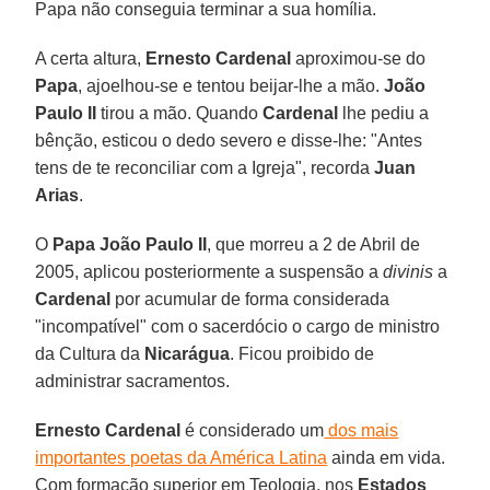
Papa não conseguia terminar a sua homília.
A certa altura,
Ernesto Cardenal
aproximou-se do
Papa
, ajoelhou-se e tentou beijar-lhe a mão.
João
Paulo II
tirou a mão. Quando
Cardenal
lhe pediu a
bênção, esticou o dedo severo e disse-lhe: "Antes
tens de te reconciliar com a Igreja", recorda
Juan
Arias
.
O
Papa João Paulo II
, que morreu a 2 de Abril de
2005, aplicou posteriormente a suspensão a
divinis
a
Cardenal
por acumular de forma considerada
"incompatível" com o sacerdócio o cargo de ministro
da Cultura da
Nicarágua
. Ficou proibido de
administrar sacramentos.
Ernesto Cardenal
é considerado um
dos mais
importantes poetas da América Latina
ainda em vida.
Com formação superior em Teologia, nos
Estados