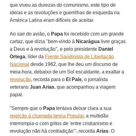
que viveu as durezas do comunismo, este tipo de
ideias e as revoluções e guerrilhas de esquerda na
América Latina eram difíceis de aceitar.
Ao sair do avião, o
Papa
foi recebido com um grande
cartaz, que dizia "bem-vindo à
Nicarágua
livre graças
a Deus e à revolução", e pelo presidente
Daniel
Ortega
, líder da
Frente Sandinista de Libertação
Nacional
desde 1962, que lhe deu um discurso de
meia-hora, debaixo de um Sol escaldante, a exaltar a
revolução
, recorda para o
El País
, o jornalista
veterano
Juan Arias
, que acompanhou a viagem
papal.
"Sempre que o
Papa
tentava deixar clara a sua
rejeição à chamada Igreja Popular
, a multidão
interrompia-o com gritos de 'entre cristianismo e
revolução não há contradição'", recorda
Arias
. O