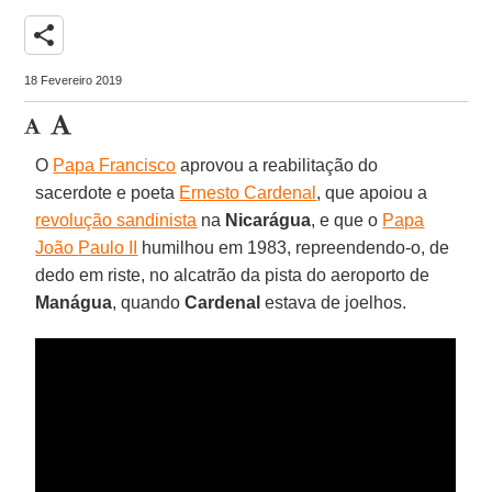
share
18 Fevereiro 2019
O
Papa Francisco
aprovou a reabilitação do
sacerdote e poeta
Ernesto Cardenal
, que apoiou a
revolução sandinista
na
Nicarágua
, e que o
Papa
João Paulo II
humilhou em 1983, repreendendo-o, de
dedo em riste, no alcatrão da pista do aeroporto de
Manágua
, quando
Cardenal
estava de joelhos.