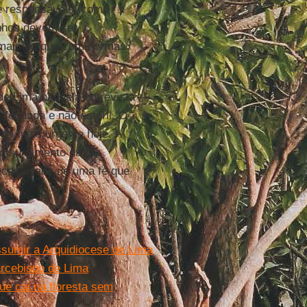
e responsáveis, como
nhos devem ser
, mais do que com normas
de Lima naquela entrevista –
, fecunda e não estéril. O
orna mais urgente hoje. A
do surgimento da tão
necessidade de uma fé que
assumir a Arquidiocese de Lima
arcebispo de Lima
e cai na floresta sem