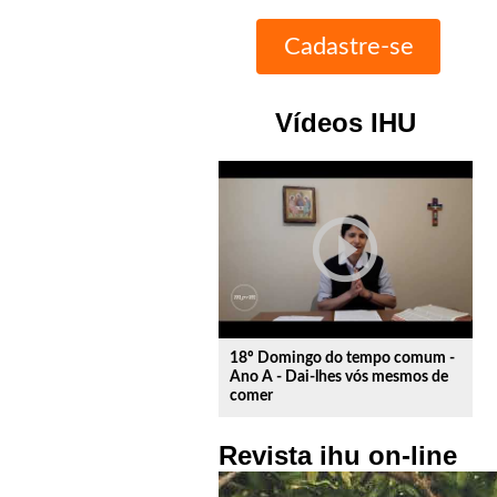
Vídeos IHU
play_circle_outline
18º Domingo do tempo comum -
Ano A - Dai-lhes vós mesmos de
comer
Revista ihu on-line