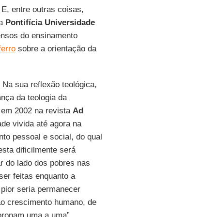
 E, entre outras coisas,
da
Pontifícia Universidade
ensos do ensinamento
ferro
sobre a orientação da
 Na sua reflexão teológica,
ança da teologia da
 em 2002 na revista
Ad
ade vivida até agora na
o pessoal e social, do qual
sta dificilmente será
ar do lado dos pobres nas
ser feitas enquanto a
 pior seria permanecer
 ao crescimento humano, de
moronam uma a uma”.