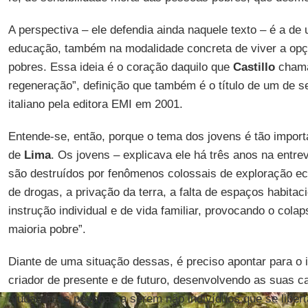
A perspectiva – ele defendia ainda naquele texto – é a de
educação, também na modalidade concreta de viver a opçã
pobres. Essa ideia é o coração daquilo que
Castillo
chama
regeneração”, definição que também é o título de um de s
italiano pela editora EMI em 2001.
Entende-se, então, porque o tema dos jovens é tão import
de
Lima
. Os jovens – explicava ele há três anos na entre
são destruídos por fenômenos colossais de exploração 
de drogas, a privação da terra, a falta de espaços habitac
instrução individual e de vida familiar, provocando o cola
maioria pobre”.
Diante de uma situação dessas, é preciso apontar para o 
criador de presente e de futuro, desenvolvendo as suas c
ajudando as pessoas a serem não indivíduos que se liber