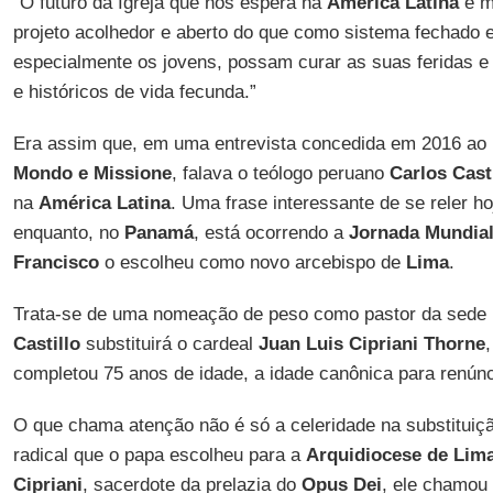
“O futuro da Igreja que nos espera na
América Latina
é m
projeto acolhedor e aberto do que como sistema fechado 
especialmente os jovens, possam curar as suas feridas e
e históricos de vida fecunda.”
Era assim que, em uma entrevista concedida em 2016 ao
Mondo e Missione
, falava o teólogo peruano
Carlos Cast
na
América Latina
. Uma frase interessante de se reler h
enquanto, no
Panamá
, está ocorrendo a
Jornada Mundial
Francisco
o escolheu como novo arcebispo de
Lima
.
Trata-se de uma nomeação de peso como pastor da sede 
Castillo
substituirá o cardeal
Juan Luis Cipriani Thorne
completou 75 anos de idade, a idade canônica para renúnc
O que chama atenção não é só a celeridade na substitu
radical que o papa escolheu para a
Arquidiocese de Lim
Cipriani
, sacerdote da prelazia do
Opus Dei
, ele chamou