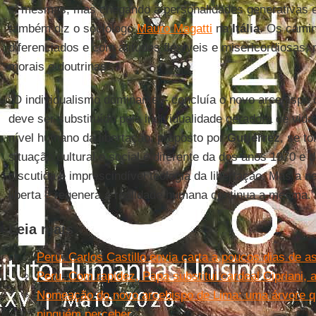
si mesmas, mas chegando a personalidades generativas 
também diz o sociólogo
Mauro Magatti
na
Itália
. Os cami
diferenciados e com atitudes flexíveis e misericordiosas
morais e doutrinas”.
“O individualismo dominante – concluía o novo arcebispo 
deve ser substituído pela individualidade geradora de vida
nível humano da libertação, proposto por
Gutiérrez
, se t
situação cultural e social é diferente da dos anos 1970 e 
discutida e imprescindível teologia da libertação. Mas a 
liberta e regenera a realidade humana continua a mesma.”
Leia mais
Peru. Carlos Castillo envia carta a poucos dias de 
Peru. Com rapidez, Papa substitui cardeal Cipriani, 
Nomeação do novo arcebispo de Lima: uma árvore qu
ninguém perceber