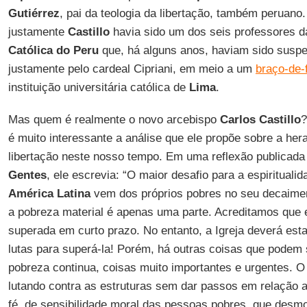
Gutiérrez
, pai da teologia da libertação, também peruano.
justamente
Castillo
havia sido um dos seis professores 
Católica do Peru
que, há alguns anos, haviam sido susp
justamente pelo cardeal Cipriani, em meio a um
braço-de-
instituição universitária católica de
Lima
.
Mas quem é realmente o novo arcebispo
Carlos Castillo
?
é muito interessante a análise que ele propõe sobre a her
libertação neste nosso tempo. Em uma reflexão publicada
Gentes
, ele escrevia: “O maior desafio para a espiritualid
América Latina
vem dos próprios pobres no seu decaiment
a pobreza material é apenas uma parte. Acreditamos que e
superada em curto prazo. No entanto, a Igreja deverá est
lutas para superá-la! Porém, há outras coisas que podem 
pobreza continua, coisas muito importantes e urgentes. O
lutando contra as estruturas sem dar passos em relação
fé, de sensibilidade moral das pessoas pobres, que des