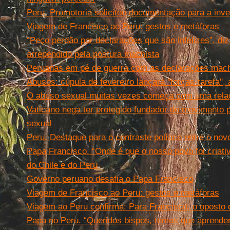
Peru. Promotoria solicitou documentação para a inve
Viagem de Francisco ao Peru: gestos e metáforas
“Peço perdão por declarações que são infelizes”, diz
arrependido pela postura machista
Peruanas em pé de guerra com as declarações machi
Abusos: cúpula de fevereiro lançará ''forças-tarefa'', 
O abuso sexual muitas vezes começa com uma relaçã
Vaticano nega ter protegido fundador de movimento
sexual
Peru. Destaque para o contraste político entre o novo
Papa Francisco. “Onde é que o nosso povo foi criat
do Chile e do Peru
Governo peruano desafia o Papa Francisco
Viagem de Francisco ao Peru: gestos e metáforas
Viagem ao Peru confirma: Para Francisco, o oposto de 
Papa no Peru. “Queridos bispos, temos que aprender 