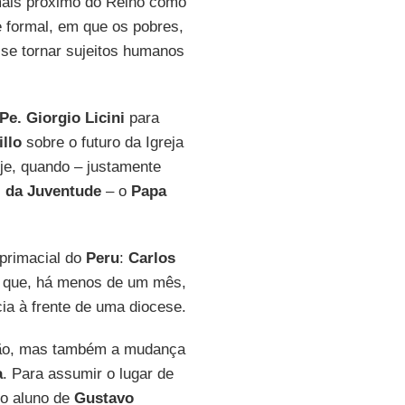
ais próximo do Reino como
e formal, em que os pobres,
 se tornar sujeitos humanos
Pe. Giorgio Licini
para
illo
sobre o futuro da Igreja
oje, quando – justamente
 da Juventude
– o
Papa
primacial do
Peru
:
Carlos
, que, há menos de um mês,
ia à frente de uma diocese.
ição, mas também a mudança
a
. Para assumir o lugar de
 o aluno de
Gustavo