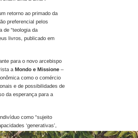
 um retorno ao primado da
o preferencial pelos
 de “teologia da
eus livros, publicado em
ante para o novo arcebispo
vista a
Mondo e Missione
–
econômica como o comércio
ionais e de possibilidades de
pso da esperança para a
indivíduo como “sujeito
apacidades ‘generativas’,
tam de tudo enchendo-se de