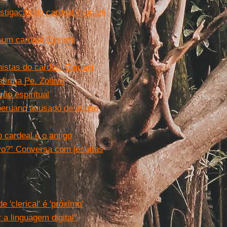
stigação do cardeal Cipriani
 um cardeal Cipriani
stas do cardeal Cipriani
afirma Pe. Zollner
o espiritual
 peruano acusado de abuso
 cardeal e o antigo
ivo?” Conversa com jesuítas
'clerical' é 'próximo'
a linguagem digital”