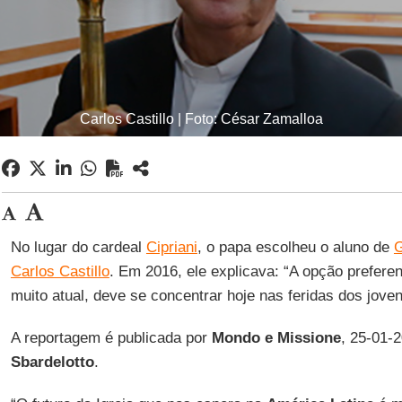
Carlos Castillo | Foto: César Zamalloa
No lugar do cardeal
Cipriani
, o papa escolheu o aluno de
G
Carlos Castillo
. Em 2016, ele explicava: “A opção preferen
muito atual, deve se concentrar hoje nas feridas dos joven
A reportagem é publicada por
Mondo e Missione
, 25-01-
Sbardelotto
.