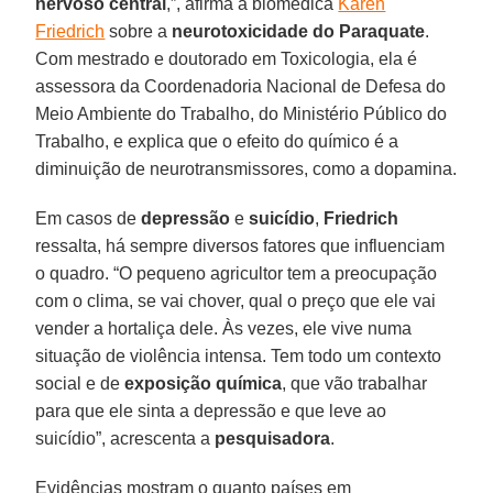
nervoso central
,”, afirma a biomédica
Karen
Friedrich
sobre a
neurotoxicidade do Paraquate
.
Com mestrado e doutorado em Toxicologia, ela é
assessora da Coordenadoria Nacional de Defesa do
Meio Ambiente do Trabalho, do Ministério Público do
Trabalho, e explica que o efeito do químico é a
diminuição de neurotransmissores, como a dopamina.
Em casos de
depressão
e
suicídio
,
Friedrich
ressalta, há sempre diversos fatores que influenciam
o quadro. “O pequeno agricultor tem a preocupação
com o clima, se vai chover, qual o preço que ele vai
vender a hortaliça dele. Às vezes, ele vive numa
situação de violência intensa. Tem todo um contexto
social e de
exposição química
, que vão trabalhar
para que ele sinta a depressão e que leve ao
suicídio”, acrescenta a
pesquisadora
.
Evidências mostram o quanto países em