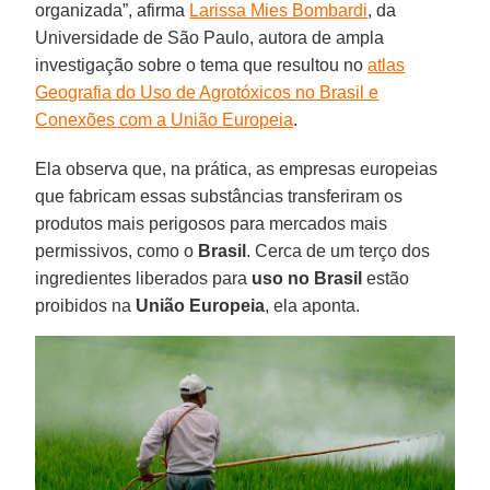
organizada”, afirma
Larissa Mies Bombardi
, da
Universidade de São Paulo, autora de ampla
investigação sobre o tema que resultou no
atlas
Geografia do Uso de Agrotóxicos no Brasil e
Conexões com a União Europeia
.
Ela observa que, na prática, as empresas europeias
que fabricam essas substâncias transferiram os
produtos mais perigosos para mercados mais
permissivos, como o
Brasil
. Cerca de um terço dos
ingredientes liberados para
uso no Brasil
estão
proibidos na
União Europeia
, ela aponta.