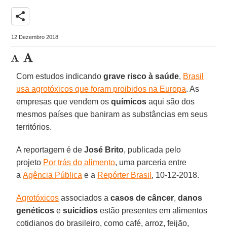
share
12 Dezembro 2018
Com estudos indicando
grave risco à saúde
,
Brasil
usa agrotóxicos que foram proibidos na Europa
. As
empresas que vendem os
químicos
aqui são dos
mesmos países que baniram as substâncias em seus
territórios.
A reportagem é de
José Brito
, publicada pelo
projeto
Por trás do alimento
, uma parceria entre
a
Agência Pública
e a
Repórter Brasil
, 10-12-2018.
Agrotóxicos
associados a
casos de câncer
,
danos
genéticos
e
suicídios
estão presentes em alimentos
cotidianos do brasileiro, como café, arroz, feijão,