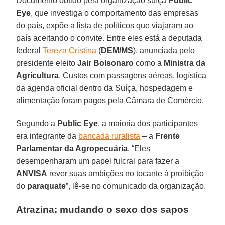
Documento obtido pela organização suíça
Public
Eye
, que investiga o comportamento das empresas
do país, expõe a lista de políticos que viajaram ao
país aceitando o convite. Entre eles está a deputada
federal
Tereza Cristina
(
DEM/MS
), anunciada pelo
presidente eleito
Jair Bolsonaro
como a
Ministra da
Agricultura
. Custos com passagens aéreas, logística
da agenda oficial dentro da Suíça, hospedagem e
alimentação foram pagos pela Câmara de Comércio.
Segundo a
Public Eye
, a maioria dos participantes
era integrante da
bancada ruralista
– a
Frente
Parlamentar da Agropecuária
. “Eles
desempenharam um papel fulcral para fazer a
ANVISA
rever suas ambições no tocante à proibição
do
paraquate
”, lê-se no comunicado da organização.
Atrazina: mudando o sexo dos sapos