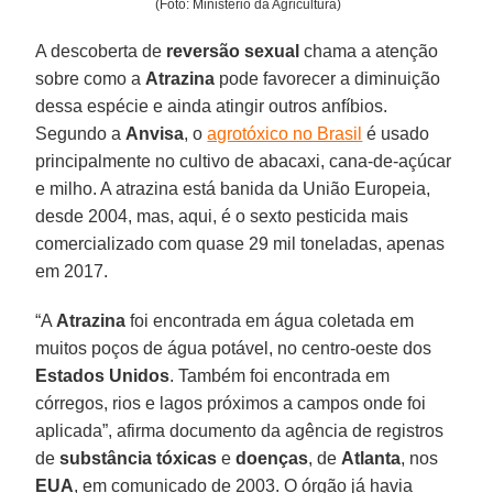
(Foto: Ministério da Agricultura)
A descoberta de
reversão sexual
chama a atenção
sobre como a
Atrazina
pode favorecer a diminuição
dessa espécie e ainda atingir outros anfíbios.
Segundo a
Anvisa
, o
agrotóxico no Brasil
é usado
principalmente no cultivo de abacaxi, cana-de-açúcar
e milho. A atrazina está banida da União Europeia,
desde 2004, mas, aqui, é o sexto pesticida mais
comercializado com quase 29 mil toneladas, apenas
em 2017.
“A
Atrazina
foi encontrada em água coletada em
muitos poços de água potável, no centro-oeste dos
Estados Unidos
. Também foi encontrada em
córregos, rios e lagos próximos a campos onde foi
aplicada”, afirma documento da agência de registros
de
substância tóxicas
e
doenças
, de
Atlanta
, nos
EUA
, em comunicado de 2003. O órgão já havia