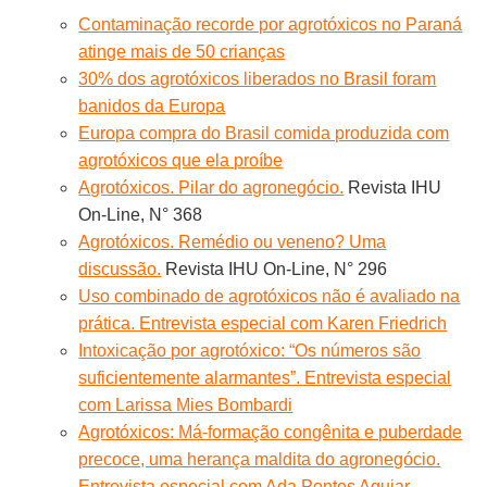
Contaminação recorde por agrotóxicos no Paraná
atinge mais de 50 crianças
30% dos agrotóxicos liberados no Brasil foram
banidos da Europa
Europa compra do Brasil comida produzida com
agrotóxicos que ela proíbe
Agrotóxicos. Pilar do agronegócio.
Revista IHU
On-Line, N° 368
Agrotóxicos. Remédio ou veneno? Uma
discussão.
Revista IHU On-Line, N° 296
Uso combinado de agrotóxicos não é avaliado na
prática. Entrevista especial com Karen Friedrich
Intoxicação por agrotóxico: “Os números são
suficientemente alarmantes”. Entrevista especial
com Larissa Mies Bombardi
Agrotóxicos: Má-formação congênita e puberdade
precoce, uma herança maldita do agronegócio.
Entrevista especial com Ada Pontes Aguiar