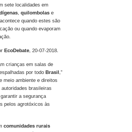
 sete localidades em
ndígenas
,
quilombolas
e
 acontece quando estes são
licação ou quando evaporam
ação.
or
EcoDebate
, 20-07-2018.
am crianças em salas de
espalhadas por todo
Brasil
,”
de meio ambiente e direitos
autoridades brasileiras
garantir a segurança
 pelos agrotóxicos às
em
comunidades rurais