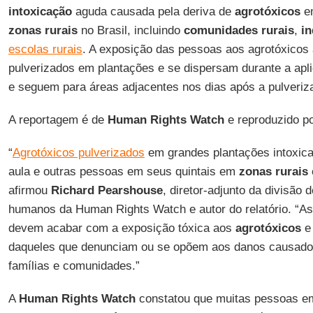
intoxicação
aguda causada pela deriva de
agrotóxicos
em
zonas rurais
no Brasil, incluindo
comunidades rurais
,
i
escolas rurais
. A exposição das pessoas aos agrotóxicos
pulverizados em plantações e se dispersam durante a ap
e seguem para áreas adjacentes nos dias após a pulveriz
A reportagem é de
Human Rights Watch
e reproduzido p
“
Agrotóxicos pulverizados
em grandes plantações intoxic
aula e outras pessoas em seus quintais em
zonas rurais
afirmou
Richard Pearshouse
, diretor-adjunto da divisão 
humanos da Human Rights Watch e autor do relatório. “As 
devem acabar com a exposição tóxica aos
agrotóxicos
e 
daqueles que denunciam ou se opõem aos danos causados
famílias e comunidades.”
A
Human Rights Watch
constatou que muitas pessoas 