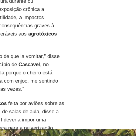
ura durante ou
exposição crônica a
ilidade, a impactos
 consequências graves à
neráveis aos
agrotóxicos
o de que ia vomitar,” disse
cípio de
Cascavel
, no
ala porque o cheiro está
a com enjoo, me sentindo
uas vezes.”
cos
feita por aviões sobre as
 de salas de aula, disse a
l
deveria impor uma
nça para a pulverização