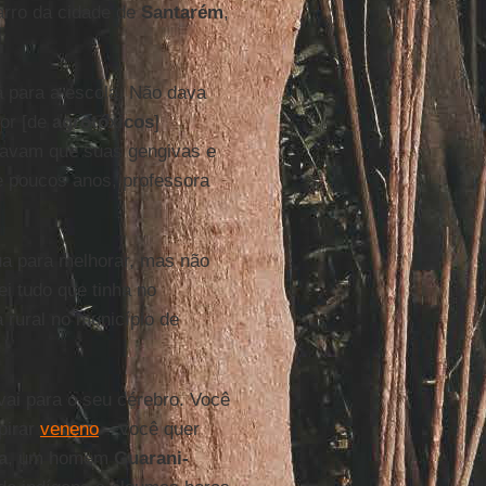
arro da cidade de
Santarém
,
a para a escola. Não dava
por [de
agrotóxicos
]
amavam que suas gengivas e
e poucos anos, professora
ua para melhorar, mas não
i tudo que tinha no
 rural no município de
vai para o seu cérebro. Você
pirar
veneno
– você quer
a
, um homem
Guarani-