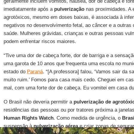
geralmente incluem vômitos, náusea, dor de cabeça e tont
imediatamente após a
pulverização
nas proximidades. A 
agrotóxicos, mesmo em doses baixas, é associada à infert
negativos no desenvolvimento fetal, ao câncer e a outras
saúde. Mulheres grávidas, crianças e outras pessoas vul
podem enfrentar riscos maiores.
“Tive uma dor de cabeça forte, dor de barriga e a sensaçã
uma garota de 10 anos que frequenta uma escola no muni
estado do
Paraná
. “[A professora] falou, ‘Vamos sair da s
muito ruim.’ Fomos para casa mais cedo. Cheguei em cas
mal, com uma forte dor de cabeça. Eu vomitei em casa d
O Brasil não deveria permitir a
pulverização de agrotóxi
residências das pessoas ou por tratores próxima a janelas
Human Rights Watch
. Como medida de urgência, o
Brasi
suspensão à
pulverização aérea
e criar zonas de segura