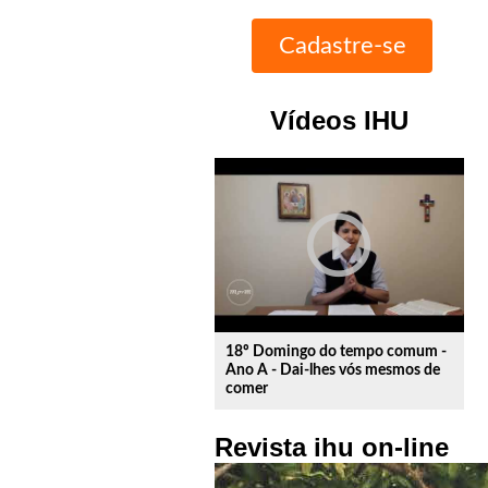
Vídeos IHU
play_circle_outline
18º Domingo do tempo comum -
Ano A - Dai-lhes vós mesmos de
comer
Revista ihu on-line