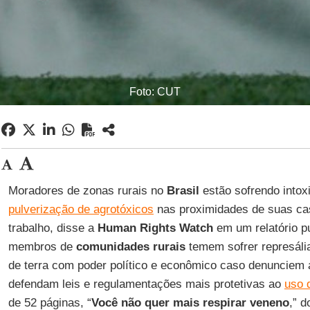
Foto: CUT
Moradores de zonas rurais no
Brasil
estão sofrendo intox
pulverização de agrotóxicos
nas proximidades de suas cas
trabalho, disse a
Human Rights Watch
em um relatório pu
membros de
comunidades rurais
temem sofrer represália
de terra com poder político e econômico caso denunciem 
defendam leis e regulamentações mais protetivas ao
uso 
de 52 páginas, “
Você não quer mais respirar veneno
,” 