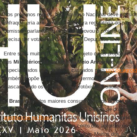
terrestre nas proximidades de locais sensíveis.
Nos próximos meses, o Congresso Nacional deve consider
enfraqueceria ainda mais a estrutura regulatória do país 
comissão parlamentar especial aprovou o projeto de lei e
precisa ser votado na Câmara dos Deputados antes de se
Entre suas muitas propostas, o projeto de lei propõe redu
dos
Ministérios da Saúde
e do
Meio Ambiente
, que são
especializados nos impactos causados pelo
uso de agrot
também propõe a substituição do termo legal agrotóxicos p
mascararando os perigos dos agrotóxicos à saúde e ao m
O
Brasil
é um dos maiores consumidores de
agrotóxicos
anuais no país giram em torno de 10 bilhões de dólares. 
agrotóxicos no Brasil
é resultado da expansão da
agricul
grande escala. Cerca de 80 por cento dos agrotóxicos s
soja
, milho, algodão e cana-de-açúcar. Muitos dos agrotóx