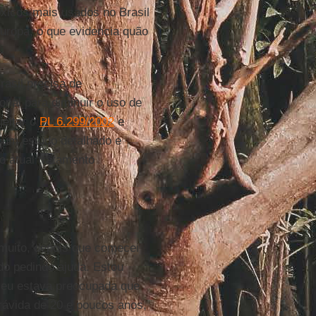
xicos mais usados no Brasil
uropa, o que evidencia quão
rasil precisa de
nal para diminuir o uso de
jeitar o
PL 6.299/2002
e
 um estudo detalhado e
o atual tratamento
 muito, depois que comecei
do pedindo ajuda. Estou
, eu estava preocupada que
rávida de 20 e poucos anos,