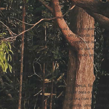
altamente perigosos à saúde humana. Dentre os 10 agrotó
no ano de 2016, quatro não são autorizados para uso na E
perigosos eles são para outros governos.
“Em vez de enfraquecer ainda mais as leis existentes, o B
regulamentações mais rígidas e de um plano de ação nacio
agrotóxicos,” disse
Pearshouse
. “O Congresso deveria re
pressionar os ministérios competentes para que elaborem
imediato sobre os impactos à saúde e ao meio ambiente d
dispensado aos
agrotóxicos.”
Depoimentos selecionados:
“Eu me senti mal, com enjoo e dor de cabeça. Eu vomitei
eu não conseguia parar. Eu tive que ligar para o meu mari
grávida e minha principal preocupação era com meu filho
isso pudesse afetar sua saúde.” – Eduarda, uma mulher g