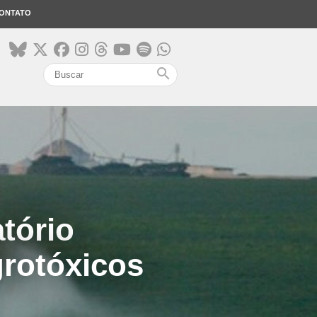
ONTATO
search
tório
grotóxicos