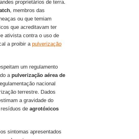
ndes proprietários de terra.
atch
, membros das
ameaças ou que temiam
icos que acreditavam ter
e ativista contra o uso de
al a proibir a
pulverização
respeitam um regulamento
ndo a
pulverização aérea de
regulamentação nacional
rização terrestre. Dados
estimam a gravidade do
 resíduos de
agrotóxicos
 os sintomas apresentados