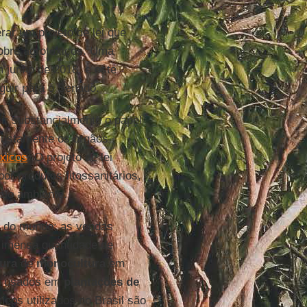
ar um projeto de lei que
sobre agrotóxicos. Uma
m junho de 2018, e este
guir para o Senado.
zir substancialmente o papel
 justamente os órgãos
óxicos
. O projeto de lei
or produtos fitossanitários,
eio ambiente.
do mundo: as vendas
A imensa quantidade de
tura
de
monocultura
em
ão usados em
plantações de
icos utilizados no Brasil são