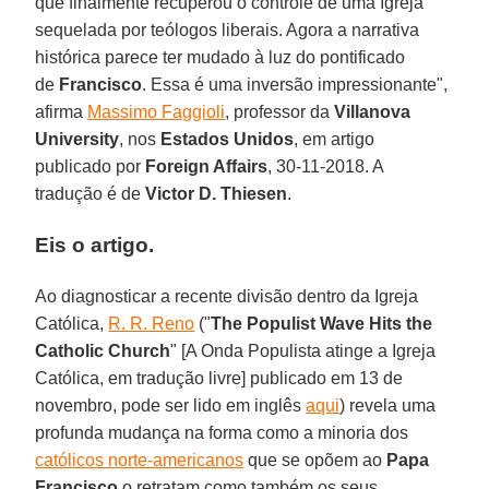
que finalmente recuperou o controle de uma Igreja
sequelada por teólogos liberais. Agora a narrativa
histórica parece ter mudado à luz do pontificado
de
Francisco
. Essa é uma inversão impressionante",
afirma
Massimo Faggioli
, professor da
Villanova
University
, nos
Estados Unidos
, em artigo
publicado por
Foreign Affairs
, 30-11-2018. A
tradução é de
Victor D. Thiesen
.
Eis o artigo.
Ao diagnosticar a recente divisão dentro da Igreja
Católica,
R. R. Reno
("
The Populist Wave Hits the
Catholic Church
" [A Onda Populista atinge a Igreja
Católica, em tradução livre] publicado em 13 de
novembro, pode ser lido em inglês
aqui
) revela uma
profunda mudança na forma como a minoria dos
católicos norte-americanos
que se opõem ao
Papa
Francisco
o retratam como também os seus