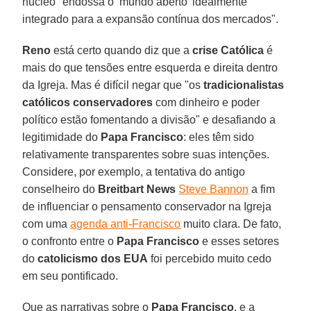
núcleo "endossa o ‘mundo aberto’ idealmente
integrado para a expansão contínua dos mercados".
Reno
está certo quando diz que a
crise Católica
é
mais do que tensões entre esquerda e direita dentro
da Igreja. Mas é difícil negar que "os
tradicionalistas
católicos
conservadores
com dinheiro e poder
político estão fomentando a divisão" e desafiando a
legitimidade do
Papa Francisco
: eles têm sido
relativamente transparentes sobre suas intenções.
Considere, por exemplo, a tentativa do antigo
conselheiro do
Breitbart News
Steve Bannon
a fim
de influenciar o pensamento conservador na Igreja
com uma
agenda anti-Francisco
muito clara. De fato,
o confronto entre o
Papa Francisco
e esses setores
do
catolicismo dos EUA
foi percebido muito cedo
em seu pontificado.
Que as narrativas sobre o
Papa Francisco
, e a