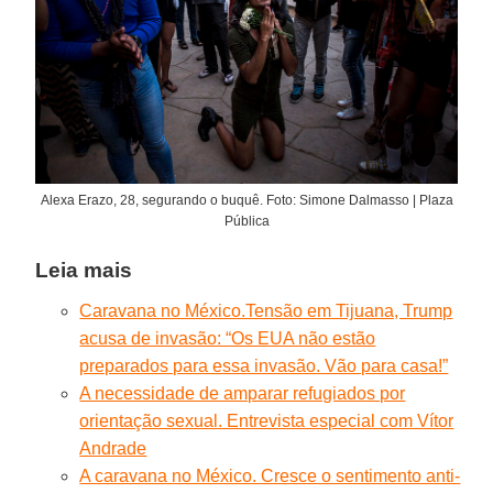
Alexa Erazo, 28, segurando o buquê. Foto: Simone Dalmasso | Plaza
Pública
Leia mais
Caravana no México.Tensão em Tijuana, Trump
acusa de invasão: “Os EUA não estão
preparados para essa invasão. Vão para casa!”
A necessidade de amparar refugiados por
orientação sexual. Entrevista especial com Vítor
Andrade
A caravana no México. Cresce o sentimento anti-