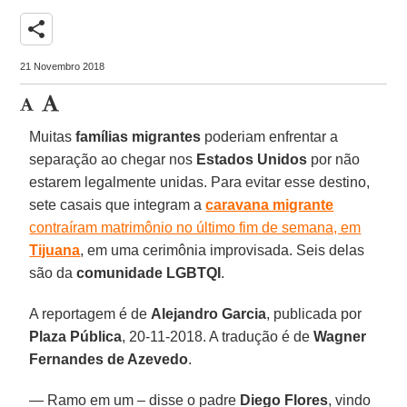
share
21 Novembro 2018
Muitas
famílias migrantes
poderiam enfrentar a
separação ao chegar nos
Estados Unidos
por não
estarem legalmente unidas. Para evitar esse destino,
sete casais que integram a
caravana migrante
contraíram matrimônio no último fim de semana, em
Tijuana
, em uma cerimônia improvisada. Seis delas
são da
comunidade LGBTQI
.
A reportagem é de
Alejandro Garcia
, publicada por
Plaza Pública
, 20-11-2018. A tradução é de
Wagner
Fernandes de Azevedo
.
— Ramo em um – disse o padre
Diego Flores
, vindo