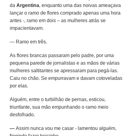
da
Argentina
, enquanto uma das noivas ameaçava
lançar o ramo de flores comprado apenas uma hora
antes -, ramo em dois – as mulheres atrás se
impacientavam.
— Ramo em três.
As flores brancas passaram pelo padre, por uma
pequena parede de jornalistas e as mãos de várias
mulheres saltitantes se apressaram para pegá-las.
Caiu no chão. Se empurravam e davam cotoveladas
por elas.
Alguém, entre o turbilhão de pernas, esticou,
triunfante, sua mão empunhando o ramo meio
desfolhado.
—
Assim nunca vou me casar - lamentou alguém,
fingindo fazer beicinho.