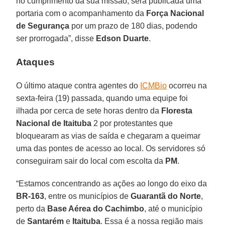
no cumprimento da sua missão, será publicada uma
portaria com o acompanhamento da
Força Nacional
de Segurança
por um prazo de 180 dias, podendo
ser prorrogada”, disse
Edson Duarte
.
Ataques
O último ataque contra agentes do
ICMBio
ocorreu na
sexta-feira (19) passada, quando uma equipe foi
ilhada por cerca de sete horas dentro da
Floresta
Nacional de Itaituba
2 por protestantes que
bloquearam as vias de saída e chegaram a queimar
uma das pontes de acesso ao local. Os servidores só
conseguiram sair do local com escolta da
PM
.
“Estamos concentrando as ações ao longo do eixo da
BR-163
, entre os municípios de
Guarantã do Norte
,
perto da
Base Aérea do Cachimbo
, até o município
de
Santarém
e
Itaituba
. Essa é a nossa região mais