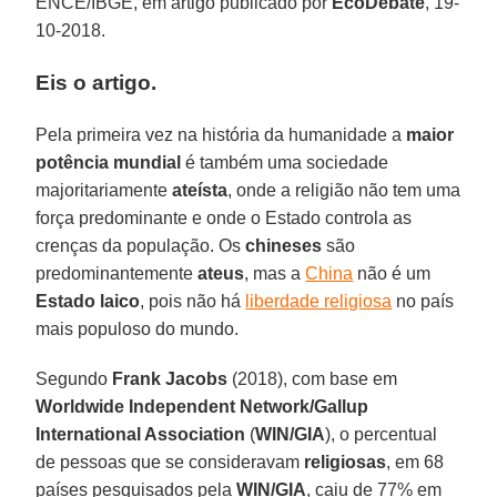
ENCE/IBGE, em artigo publicado por
EcoDebate
, 19-
10-2018.
Eis o artigo.
Pela primeira vez na história da humanidade a
maior
potência mundial
é também uma sociedade
majoritariamente
ateísta
, onde a religião não tem uma
força predominante e onde o Estado controla as
crenças da população. Os
chineses
são
predominantemente
ateus
, mas a
China
não é um
Estado laico
, pois não há
liberdade religiosa
no país
mais populoso do mundo.
Segundo
Frank Jacobs
(2018), com base em
Worldwide Independent Network/Gallup
International Association
(
WIN/GIA
), o percentual
de pessoas que se consideravam
religiosas
, em 68
países pesquisados pela
WIN/GIA
, caiu de 77% em