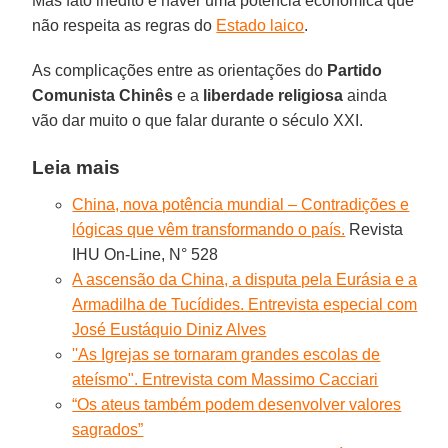
Mas fato inédito é haver uma potência econômica que
não respeita as regras do
Estado laico
.
As complicações entre as orientações do
Partido
Comunista Chinês
e a
liberdade religiosa
ainda
vão dar muito o que falar durante o século XXI.
Leia mais
China, nova potência mundial – Contradições e
lógicas que vêm transformando o país.
Revista
IHU On-Line, N° 528
A ascensão da China, a disputa pela Eurásia e a
Armadilha de Tucídides. Entrevista especial com
José Eustáquio Diniz Alves
''As Igrejas se tornaram grandes escolas de
ateísmo". Entrevista com Massimo Cacciari
“Os ateus também podem desenvolver valores
sagrados”