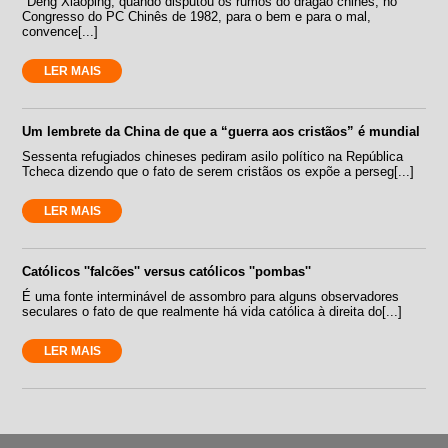
"Deng Xiaoping, quando disputou os rumos do dragão chinês, no
Congresso do PC Chinês de 1982, para o bem e para o mal,
convence[...]
LER MAIS
Um lembrete da China de que a “guerra aos cristãos” é mundial
Sessenta refugiados chineses pediram asilo político na República
Tcheca dizendo que o fato de serem cristãos os expõe a perseg[...]
LER MAIS
Católicos ''falcões'' versus católicos ''pombas''
É uma fonte interminável de assombro para alguns observadores
seculares o fato de que realmente há vida católica à direita do[...]
LER MAIS