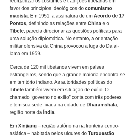
reorganizar os costumes e tradições tibetanas em
favor dos princípios ideológicos do
comunismo
maoista
. Em 1951, a assinatura de um
Acordo de 17
Pontos
, definindo as relações entre
China
e o
Tibete
, parecia direcionar as questões políticas para
uma solução diplomática. No entanto, a orientação
militar ofensiva da China provocou a fuga do Dalai-
lama em 1959.
Cerca de 120 mil tibetanos vivem em países
estrangeiros, sendo que a grande maioria encontra-se
em território indiano. As autoridades políticas do
Tibete
também vivem em situação de exílio. O
chamado “governo no exílio” conta com três poderes
e tem sua sede fixada na cidade de
Dharamshala
,
região norte da
Índia
.
Em
Xinjiang
– região autônoma na fronteira centro-
asiática – habitada pelos uigures do
Turquestão