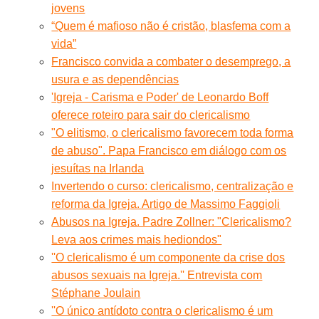
jovens
“Quem é mafioso não é cristão, blasfema com a
vida”
Francisco convida a combater o desemprego, a
usura e as dependências
'Igreja - Carisma e Poder' de Leonardo Boff
oferece roteiro para sair do clericalismo
"O elitismo, o clericalismo favorecem toda forma
de abuso". Papa Francisco em diálogo com os
jesuítas na Irlanda
Invertendo o curso: clericalismo, centralização e
reforma da Igreja. Artigo de Massimo Faggioli
Abusos na Igreja. Padre Zollner: "Clericalismo?
Leva aos crimes mais hediondos"
''O clericalismo é um componente da crise dos
abusos sexuais na Igreja.'' Entrevista com
Stéphane Joulain
''O único antídoto contra o clericalismo é um