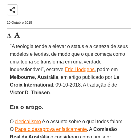
share
10 Outubro 2018
"A teologia tende a elevar o status e a certeza de seus
modelos e teorias, de modo que o que começa como
uma teoria se transforma em uma verdade
inquestionável", escreve
Eric Hodgens
, padre em
Melbourne
,
Austrália
, em artigo publicado por
La
Croix International
, 09-10-2018. A tradução é de
Victor D. Thiesen
.
Eis o artigo.
O
clericalismo
é o assunto sobre o qual todos falam.
O
Papa o desaprova enfaticamente
. A
Comissão
Real da Austrália
o considerou como um fator