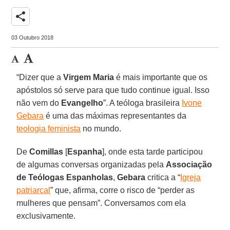
share
03 Outubro 2018
“Dizer que a
Virgem Maria
é mais importante que os
apóstolos só serve para que tudo continue igual. Isso
não vem do
Evangelho
”. A teóloga brasileira
Ivone
Gebara
é uma das máximas representantes da
teologia feminista
no mundo.
De
Comillas
[
Espanha
], onde esta tarde participou
de algumas conversas organizadas pela
Associação
de Teólogas Espanholas
,
Gebara
critica a “
Igreja
patriarcal
” que, afirma, corre o risco de “perder as
mulheres que pensam”. Conversamos com ela
exclusivamente.