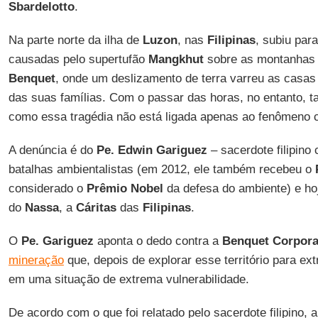
Sbardelotto
.
Na parte norte da ilha de
Luzon
, nas
Filipinas
, subiu par
causadas pelo supertufão
Mangkhut
sobre as montanhas
Benquet
, onde um deslizamento de terra varreu as casa
das suas famílias. Com o passar das horas, no entanto, 
como essa tragédia não está ligada apenas ao fenômeno c
A denúncia é do
Pe. Edwin Gariguez
– sacerdote filipino
batalhas ambientalistas (em 2012, ele também recebeu o
considerado o
Prêmio Nobel
da defesa do ambiente) e ho
do
Nassa
, a
Cáritas
das
Filipinas
.
O
Pe. Gariguez
aponta o dedo contra a
Benquet Corpora
mineração
que, depois de explorar esse território para ext
em uma situação de extrema vulnerabilidade.
De acordo com o que foi relatado pelo sacerdote filipino