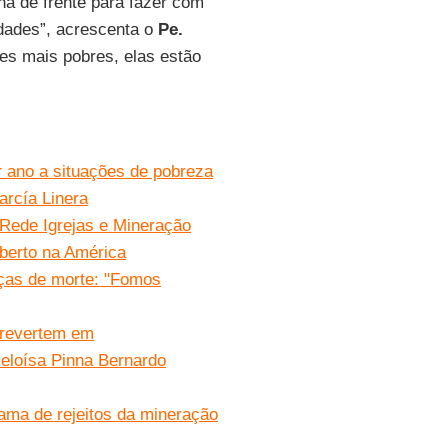
nha de frente para fazer com
dades”, acrescenta o
Pe.
es mais pobres, elas estão
 ano a situações de pobreza
arcía Linera
 Rede Igrejas e Mineração
berto na América
aças de morte: "Fomos
 revertem em
eloísa Pinna Bernardo
lama de rejeitos da mineração