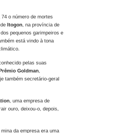
a 74 o número de mortes
 de
Itogon
, na província de
s dos pequenos garimpeiros e
também está vindo à tona
limático.
 conhecido pelas suas
Prêmio Goldman
,
je também secretário-geral
tion
, uma empresa de
rair ouro, deixou-o, depois,
, a mina da empresa era uma