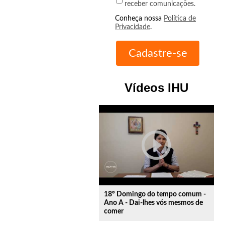
receber comunicações.
Conheça nossa
Política de
Privacidade
.
Vídeos IHU
play_circle_outline
18º Domingo do tempo comum -
Ano A - Dai-lhes vós mesmos de
comer