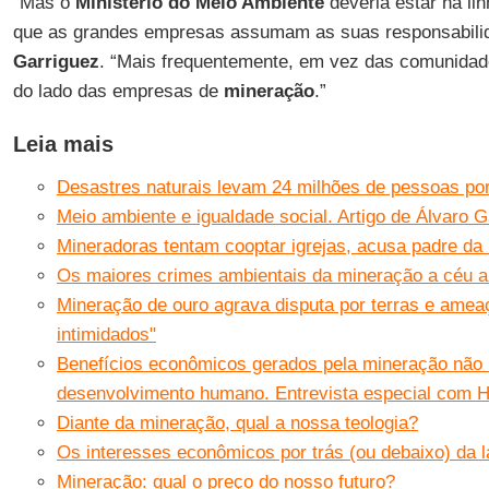
“Mas o
Ministério do Meio Ambiente
deveria estar na li
que as grandes empresas assumam as suas responsabili
Garriguez
. “Mais frequentemente, em vez das comunidad
do lado das empresas de
mineração
.”
Leia mais
Desastres naturais levam 24 milhões de pessoas por
Meio ambiente e igualdade social. Artigo de Álvaro G
Mineradoras tentam cooptar igrejas, acusa padre da
Os maiores crimes ambientais da mineração a céu a
Mineração de ouro agrava disputa por terras e ame
intimidados"
Benefícios econômicos gerados pela mineração não
desenvolvimento humano. Entrevista especial com H
Diante da mineração, qual a nossa teologia?
Os interesses econômicos por trás (ou debaixo) da 
Mineração: qual o preço do nosso futuro?