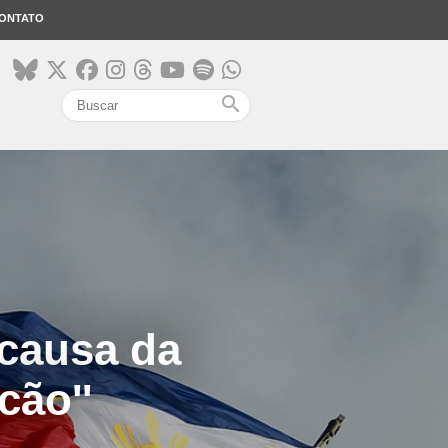
ONTATO
search
 causa da
cão''