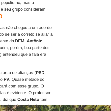
o populismo, mas a
e e seu grupo consideram
)
.
 mas não chegou a um acordo
o se seria correto se aliar a
dente do
DEM
,
Antônio
guém, porém, boa parte dos
) entendeu que a fala era
 arco de alianças (
PSD
,
 o
PV
. Quase metade do
icará com esse grupo. O
las é evidente. O professor
)
, diz que
Costa Neto
tem
partido. Consideradas as