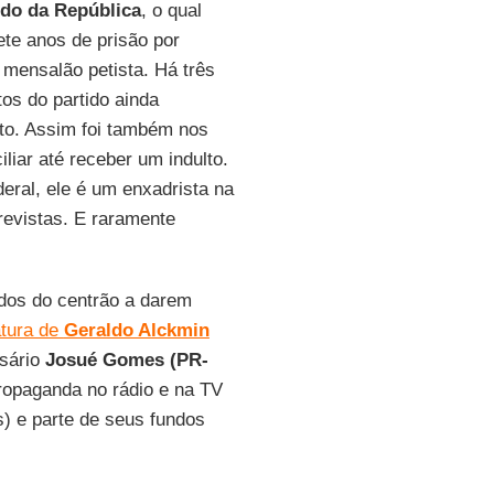
ido da República
, o qual
te anos de prisão por
 mensalão petista. Há três
os do partido ainda
ito. Assim foi também nos
liar até receber um indulto.
ral, ele é um enxadrista na
revistas. E raramente
idos do centrão a darem
atura de
Geraldo Alckmin
esário
Josué Gomes (PR-
ropaganda no rádio e na TV
s) e parte de seus fundos