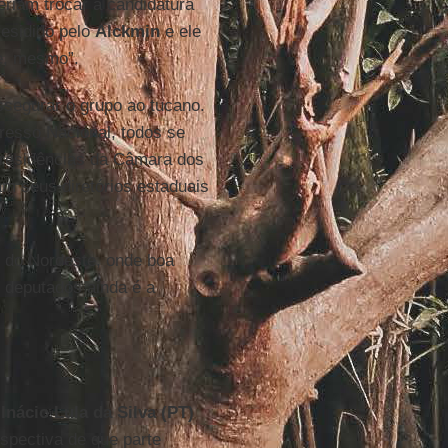
eriam trocar a candidatura
esidido pelo
Alckmin
e ele
e, mesmo”.
ssegurar o grupo ao tucano.
resso Nacional, todos se
presidências da Câmara dos
m seus diretórios estaduais
s do Nordeste, onde boa
r deputados ainda é a
 Inácio Lula da Silva (PT)
rspectiva de que parte