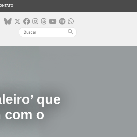
ONTATO
search
leiro’ que
n com o