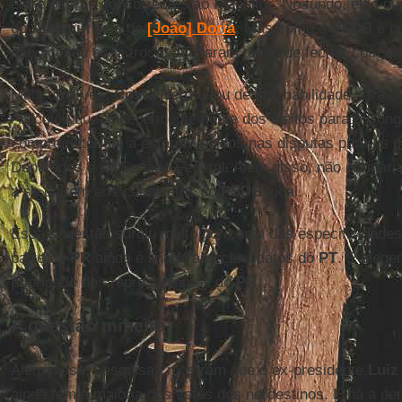
entre os três concorrentes ao Planalto. “No fundo, eles qu
do
Alckmin
pela do
[João] Doria
. Mas como o
PSDB
é pr
não aceitou essa troca, acabaram tendo de fechar com el
Mais uma vez,
Costa Neto
usou de sua habilidade para a
Articulou que, independentemente dos eleitos para o Cong
comprometeriam a estarem unidos nas disputas para as 
Deputados e do Senado Federal. Além disso, não obrigaria
a se unirem aos candidatos do
PSDB
local.
Essa sugestão surgiu muito por conta das especificidade
parte do
PR
ainda é ligada aos candidatos do
PT
. E elege
prioridade dos representantes do
PR
.
A questão mineira
Além disso, pesquisas mostram que o ex-presidente
Luiz
ainda tem a maioria dos votos dos nordestinos. E há a pe