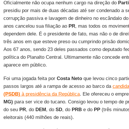
Oficialmente não ocupa nenhum cargo na direção do
Part
presidiu por mais de duas décadas até ser condenado a se
corrupção passiva e lavagem de dinheiro no escândalo do
anos cancelou sua filiação ao
PR
, mas todos os moviment
dependem dele. É o presidente de fato, mas não o de dire
três anos em que esteve preso ou cumprindo prisão domici
Aos 67 anos, sendo 23 deles passados como deputado fede
política do Planalto Central. Ultimamente não concede ent
aparece em público.
Foi uma jogada feita por
Costa Neto
que levou cinco part
passos largos até a rampa de acesso ao barco da
candid
(PSDB)
à presidência da República
. Ele ofereceu o empr
MG)
para ser vice do tucano. Consigo levou o tempo de p
do seu
PR
, do
DEM
, do
SD
, do
PRB
e do
PP
(três minuto
eleitorais (440 milhões de reais).