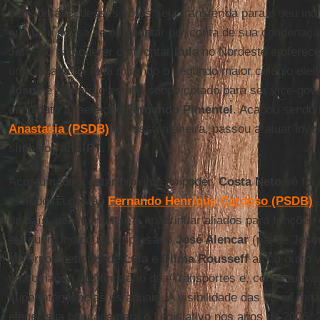
considerável desses votos seja transferida para o seu ind
que Lula possa se candidatar por conta de sua condenaçã
Jato. Ao não querer confrontar
Lula
no Nordeste e oferece
uma jogada foi feita mirando o segundo maior colégio eleit
Josué
é mineiro e estava sendo cotado para ser vice-gov
candidato à reeleição
Fernando Pimentel
. Acabou sendo 
Anastasia (PSDB)
e, dessa maneira, passou a atuar inv
símbolos
anti-PT
.
Acostumado a estar próximo ao poder,
Costa Neto
só foi
período na gestão
Fernando Henrique Cardoso (PSDB)
.
do país, acostumou-se a apadrinhar aliados para funções
ele quem indicou o empresário
José Alencar
(pai de Josu
governos petistas de
Lula
e
Dilma Rousseff
alçou outro v
no comando do Ministério dos Transportes e, consecutiv
superintendências estaduais. A visibilidade das obras fei
eleger sua bancada para o Legislativo nos anos de 2006, 