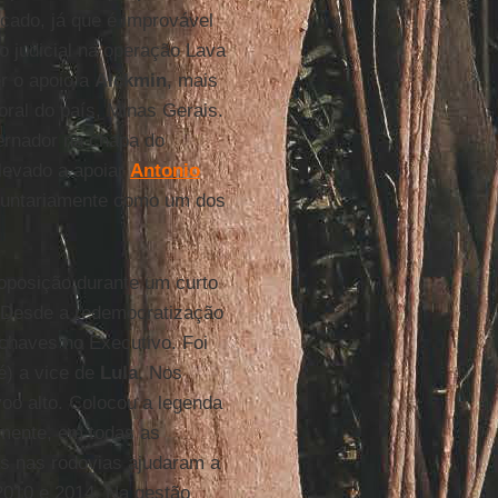
icado, já que é improvável
o judicial na operação Lava
r o apoio a
Alckmin
, mais
oral do país, Minas Gerais.
ernador na chapa do
levado a apoiar
Antonio
oluntariamente como um dos
 oposição durante um curto
 Desde a redemocratização
 chaves no Executivo. Foi
é) a vice de
Lula
. Nos
oo alto. Colocou a legenda
amente, em todas as
tas nas rodovias ajudaram a
2010 e 2014. Na gestão