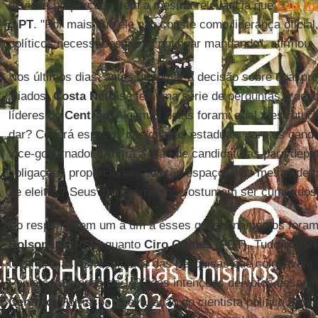
devidas proporções, tem a mesma relevância que
Luiz In
o
PT
. "Por mais que ele não conste como liderança oficial
políticos necessários para continuar mandando", afirmou.
Nos últimos dias, antes de tomar a decisão sobre qual pr
aliados,
Costa Neto
se fez uma série de perguntas e depo
líderes do
Centrão
. Algumas delas foram: qual a estrutur
dar? Cederá espaços nas chapas estaduais para as candi
vice-governador? Abrirá a mão de candidaturas para depu
coligações proporcionais? Darão espaços nas mesas de 
de eleitos? Seus compromissos costumam ser cumpridos
Ao responderem um a um a esses questionamentos foram
Bolsonaro (PSL)
quanto
Ciro Gomes (PDT)
. Tudo os dir
tucana, mas os resultados das pesquisas que colocavam 
Paulo com menos de 10% das intenções de votos desanim
Centrão
. Por isso, na avaliação do cientista político
Barr