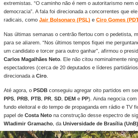
extremistas. “O caminho não é nem o autoritarismo nem 
democracia”. A fala foi direcionada a concorrentes que el
radicais, como
Jair Bolsonaro (PSL)
e
Ciro Gomes
(PDT
Nas últimas semanas o centrão flertou com o pedetista,
para se aliarem. “Nos últimos tempos fiquei me perguntand
um candidato e torcer para outro ganhar”, afirmou o presi
Carlos Magalhães Neto
. Ele não citou nominalmente nin
espectadores (cerca de 20 deputados e líderes partidários
direcionada a
Ciro
.
Até agora, o
PSDB
conseguiu agregar oito partidos em seu
PPS
,
PRB
,
PTB
,
PR
,
SD
,
DEM
e
PP
). Ainda negocia com
fundo eleitoral e do tempo de propaganda em rádio e TV f
papel de
Costa Neto
na construção desse espectro de sig
Wladimir Gramacho
, da
Universidade de Brasília (UnB
uma capacidade de amalgamar as diferentes correntes do 