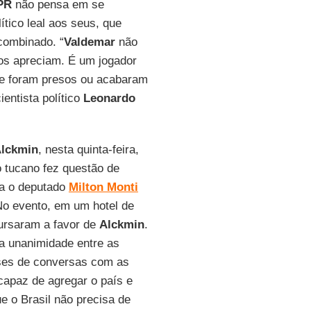
PR
não pensa em se
lítico leal aos seus, que
combinado. “
Valdemar
não
cos apreciam. É um jogador
e e foram presos ou acabaram
entista político
Leonardo
lckmin
, nesta quinta-feira,
o tucano fez questão de
ra o deputado
Milton Monti
No evento, em um hotel de
cursaram a favor de
Alckmin
.
a unanimidade entre as
eses de conversas com as
 capaz de agregar o país e
e o Brasil não precisa de