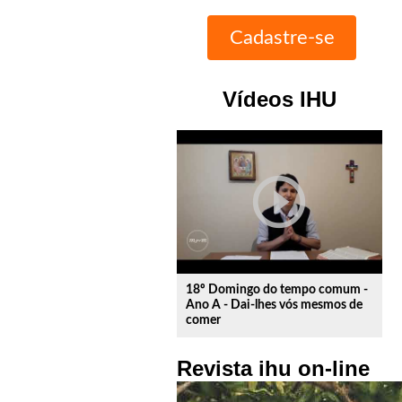
Vídeos IHU
play_circle_outline
18º Domingo do tempo comum -
Ano A - Dai-lhes vós mesmos de
comer
Revista ihu on-line