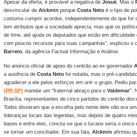
Apesar da oferta, é provável a negativa de
Josué
. Mas o
desvincular de
Alckmin
porque
Costa Neto
é o tipo de po
costuma cumprir acordos, independentemente do que for 
tem atributos que a sociedade aprecia, mas que os políti
de time, até ajuda os deputados que estão em dificuldad
com poucos recursos para suas campanhas”, explicou o ci
Barreto
, da agência Factual Informação e Análise.
No anúncio oficial de apoio do centrão ao ex-governador
A
a ausência de
Costa Neto
foi notada, mas o pré-candidat
agradecer a ele pelos esforços em unir o grupo. Pediu pa
(PR-SP)
mandar um “fraternal abraço para o
Valdemar
”. 
Brasília, representantes de cinco partidos do centrão dis
Todos disseram que a escolha pelo nome dele não era um
lideranças locais das legendas, mas depois de quatro m
bases e entre eles, conclui-se que o tucano seria o único
se tornar um conciliador. Em sua fala,
Alckmin
afirmou qu