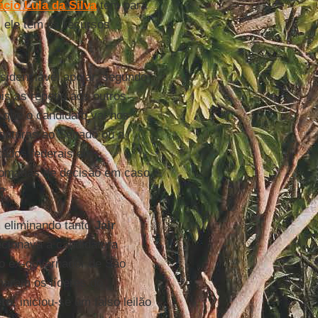
ácio Lula da Silva
tem para
, ele tem os recursos
esidenciável apoiar, segundo
is as repetiu aos outros
a que o candidato vai nos
daturas ao Senado ou a
tados federais em
tomadas de decisão em caso
?
 eliminando tanto
Jair
ecionava à candidatura
o ex-governador de São
aram os líderes do
eto
, iniciou-se um falso leilão