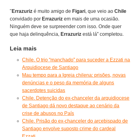
"
Errazuriz
é muito amigo de
Figari
, que veio ao
Chile
convidado por
Errazuriz
em mais de uma ocasião.
Ninguém deve se surpreender com isso. Onde quer
que haja delinquência,
Errazuriz
está lá” completou.
Leia mais
Chile. O trio “manchado” para suceder a Ezzati na
Arquidiocese de Santiago
Mau tempo para a Igreja chilena: prisões, novas
denúncias e o peso da memória de alguns
sacerdotes suicidas
Chile. Detenção do ex-chanceler da arquidiocese
de Santiago dá novo destaque ao cenário da
crise de abusos no País
Chile. Prisão do ex-chanceler do arcebispado de
Santiago envolve suposto crime do cardeal
Ezzati