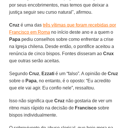
por seus encobrimentos, mas temos que deixar a
justiça seguir seu curso natural", afirmou.
Cruz
é uma das
três vítimas que foram recebidas por
Francisco em Roma
no início deste ano e a quem o
Papa
pediu conselhos sobre como enfrentar a crise
na Igreja chilena. Desde então, o pontífice aceitou a
renúncia de cinco bispos. Fontes disseram ao
Crux
que outras serão aceitas.
Segundo
Cruz
,
Ezzati
é um “falso”. A opinião de
Cruz
sobre o
Papa
, no entanto, é o oposto: “Eu acredito
que ele vai agir. Eu confio nele”, ressaltou.
Isso não significa que
Cruz
não gostaria de ver um
ritmo mais rápido na decisão de
Francisco
sobre
bispos individualmente.
O sobrevivente de abuso clerical, que hoje mora na