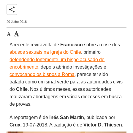
share
20 Julho 2018
A recente reviravolta de
Francisco
sobre a crise dos
abusos sexuais na Igreja do Chile
, primeiro
defendendo fortemente um bispo acusado de
encobrimento
, depois abrindo investigações e
convocando os bispos a Roma
, parece ter sido
tratada como um sinal verde para as autoridades civis
do
Chile
. Nos últimos meses, essas autoridades
realizaram abordagens em várias dioceses em busca
de provas.
A reportagem é de
Inés San Martín
, publicada por
Crux
, 19-07-2018. A tradução é de
Victor D. Thiesen
.