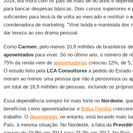
2014, ela mora com os pais de mais de 90 anos e depende
para bancar despesas básicas. Dois cursos superiores e
suficientes para levá-la de volta ao mercado e restituir o
s
coordenadora de marketing. “Virei teúda e manteúda dos m
dar leveza ao seu drama pessoal.
Como
Carmen
, pelo menos 10,8 milhões de brasileiros 
aposentados
para viver. Só no último ano, o número de 
75% da renda vem de
aposentadorias
cresceu 12%, de 5,1
O estudo feito pela
LCA Consultores
a pedido do Estado 
moram ao menos uma pessoa que não é pensionista ou ap
um total de 16,9 milhões de pessoas, incluindo os própri
Essa dependência sempre foi mais forte no
Nordeste
, qu
benefícios como aposentadorias e
Bolsa Família
crescere
trabalho. O
desemprego
, no entanto, está levando mais la
País, à mesma situação. No Nordeste, a fatia da
Previdê
passou de 19,9% em 2014 para 23,2% em 2017. No País, 