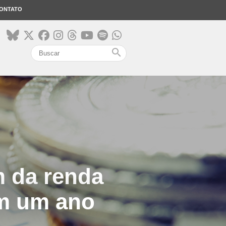
ONTATO
search
 da renda
m um ano