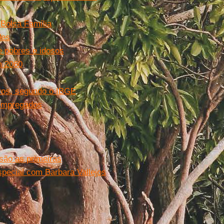
 Bolsa Família
des
e pobres e idosos
m 2060
iros, segundo o IBGE
sempregados
são as primeiras
special com Barbara Vallejos