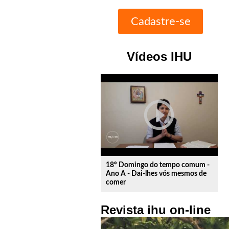
Vídeos IHU
play_circle_outline
18º Domingo do tempo comum -
Ano A - Dai-lhes vós mesmos de
comer
Revista ihu on-line