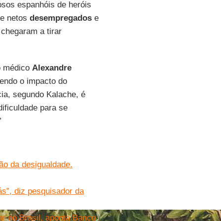
sos espanhóis de heróis
 e netos
desempregados
e
 chegaram a tirar
 o médico
Alexandre
vendo o impacto do
cia, segundo Kalache, é
ificuldade para se
”
ão da desigualdade.
ás”, diz pesquisador da
r no Brasil, aponta Banco