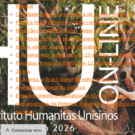
Mundial
Crueldade Social como política de Estado: cortes do
Política fiscal é essencial para combater desigualda
Redução do salário mínimo, golpe em 100 milhões d
Os idosos serão um terço da população brasileira e
Idosos voltam ao mercado de trabalho
O desemprego atinge mais de 13 milhões de brasile
Pesquisa revela que Brasil tem 12,7 milhões de de
Já era
Economia: o Brasil diante da velha ameaça
A gestão neoliberal da pobreza
Empobrecimento e naturalização das desigualdades 
consequências da Reforma Trabalhista. Entrevista e
Vazquez
⚠️
Comunicar erro