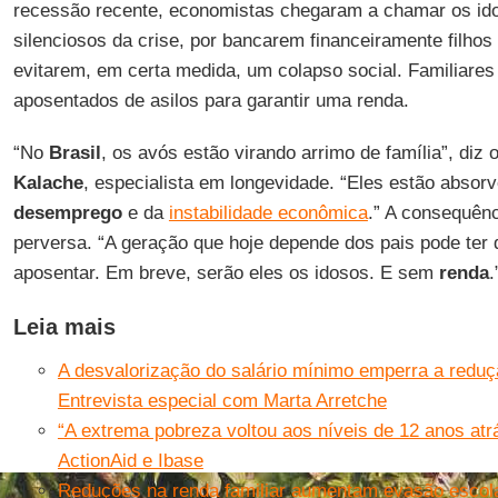
recessão recente, economistas chegaram a chamar os ido
silenciosos da crise, por bancarem financeiramente filhos
evitarem, em certa medida, um colapso social. Familiares
aposentados de asilos para garantir uma renda.
“No
Brasil
, os avós estão virando arrimo de família”, diz
Kalache
, especialista em longevidade. “Eles estão absor
desemprego
e da
instabilidade econômica
.” A consequên
perversa. “A geração que hoje depende dos pais pode ter d
aposentar. Em breve, serão eles os idosos. E sem
renda
.
Leia mais
A desvalorização do salário mínimo emperra a reduç
Entrevista especial com Marta Arretche
“A extrema pobreza voltou aos níveis de 12 anos atr
ActionAid e Ibase
Reduções na renda familiar aumentam evasão escola