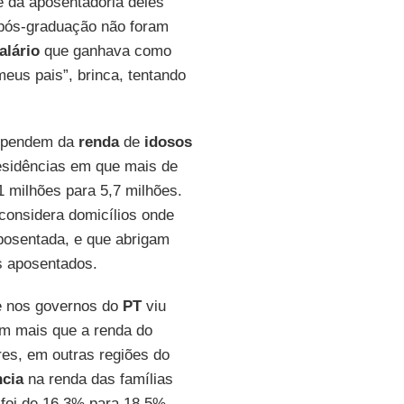
 da aposentadoria deles
 pós-graduação não foram
alário
que ganhava como
eus pais”, brinca, tentando
dependem da
renda
de
idosos
residências em que mais de
 milhões para 5,7 milhões.
considera domicílios onde
osentada, e que abrigam
os aposentados.
e nos governos do
PT
viu
m mais que a renda do
res, em outras regiões do
ncia
na renda das famílias
foi de 16,3% para 18,5%,