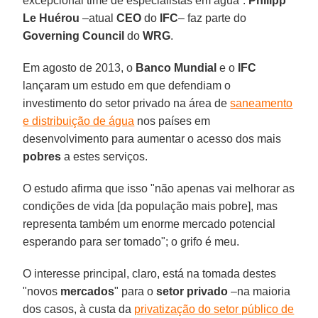
excepcional time de especialistas em água”.
Philipp
Le Huérou
–atual
CEO
do
IFC
– faz parte do
Governing Council
do
WRG
.
Em agosto de 2013, o
Banco Mundial
e o
IFC
lançaram um estudo em que defendiam o
investimento do setor privado na área de
saneamento
e distribuição de água
nos países em
desenvolvimento para aumentar o acesso dos mais
pobres
a estes serviços.
O estudo afirma que isso "não apenas vai melhorar as
condições de vida [da população mais pobre], mas
representa também um enorme mercado potencial
esperando para ser tomado"; o grifo é meu.
O interesse principal, claro, está na tomada destes
"novos
mercados
" para o
setor privado
–na maioria
dos casos, à custa da
privatização do setor público de