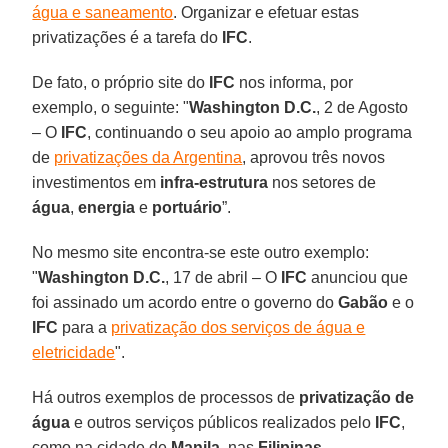
água e saneamento
. Organizar e efetuar estas
privatizações é a tarefa do
IFC
.
De fato, o próprio site do
IFC
nos informa, por
exemplo, o seguinte: "
Washington D.C.
, 2 de Agosto
– O
IFC
, continuando o seu apoio ao amplo programa
de
privatizações da Argentina
, aprovou três novos
investimentos em
infra-estrutura
nos setores de
água
,
energia
e
portuário
”.
No mesmo site encontra-se este outro exemplo:
"
Washington D.C.
, 17 de abril – O
IFC
anunciou que
foi assinado um acordo entre o governo do
Gabão
e o
IFC
para a
privatização dos serviços de água e
eletricidade
".
Há outros exemplos de processos de
privatização de
água
e outros serviços públicos realizados pelo
IFC
,
como na cidade de
Manila
, nas
Filipinas
.