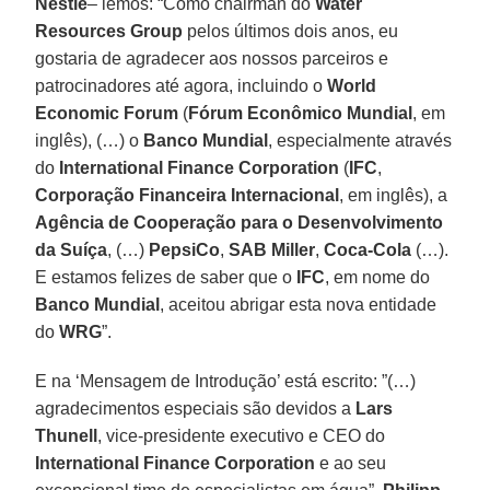
Nestlé
– lemos: “Como chairman do
Water
Resources Group
pelos últimos dois anos, eu
gostaria de agradecer aos nossos parceiros e
patrocinadores até agora, incluindo o
World
Economic Forum
(
Fórum Econômico Mundial
, em
inglês), (…) o
Banco Mundial
, especialmente através
do
International Finance Corporation
(
IFC
,
Corporação Financeira Internacional
, em inglês), a
Agência de Cooperação para o Desenvolvimento
da Suíça
, (…)
PepsiCo
,
SAB Miller
,
Coca-Cola
(…).
E estamos felizes de saber que o
IFC
, em nome do
Banco Mundial
, aceitou abrigar esta nova entidade
do
WRG
”.
E na ‘Mensagem de Introdução’ está escrito: ”(…)
agradecimentos especiais são devidos a
Lars
Thunell
, vice-presidente executivo e CEO do
International Finance Corporation
e ao seu