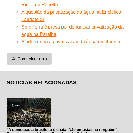
Riccardo Petrella
A questão da privatização da água na Encíclica
Laudato Sí
Sem Terra é presa por denunciar privatização da
água na Paraíba
A arte contra a privatização da água no planeta
⚠️
Comunicar erro
NOTÍCIAS RELACIONADAS
"A democracia brasileira é chata. Não entusiasma ninguém".