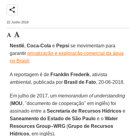
share
22 Junho 2018
Nestlé
,
Coca-Cola
e
Pepsi
se movimentam para
garantir
privatização e exploração comercial da água
no Brasil
.
A reportagem é de
Franklin Frederik
, ativista
ambiental, publicada por
Brasil de Fato
, 20-06-2018.
Em julho de 2017, um
memorandum of understanding
(
MOU
, "documento de cooperação" em inglês) foi
assinado entre a
Secretaria de Recursos Hídricos
e
Saneamento do Estado de São Paulo
e o
Water
Resources
Group–WRG
(
Grupo de Recursos
Hídricos
, em inglês).