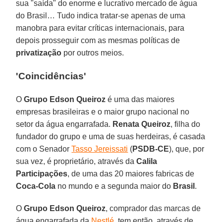
sua "saída" do enorme e lucrativo mercado de água
do Brasil… Tudo indica tratar-se apenas de uma
manobra para evitar críticas internacionais, para
depois prosseguir com as mesmas políticas de
privatização
por outros meios.
'Coincidências'
O
Grupo Edson Queiroz
é uma das maiores
empresas brasileiras e o maior grupo nacional no
setor da água engarrafada.
Renata Queiroz
, filha do
fundador do grupo e uma de suas herdeiras, é casada
com o Senador
Tasso Jereissati
(
PSDB-CE
), que, por
sua vez, é proprietário, através da
Calila
Participações
, de uma das 20 maiores fabricas de
Coca-Cola
no mundo e a segunda maior do
Brasil
.
O
Grupo Edson Queiroz
, comprador das marcas de
água engarrafada da
Nestlé
, tem então, através de