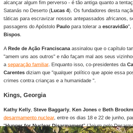
alcançar algum fim perverso - é tão antiga quanto a tentaç
Satanás no Deserto (
Lucas 4
). Os fundadores desta na
táticas para escravizar nossos antepassados ​​africanos, 
passagens do Apóstolo
Paulo
para tolerar a
escravidão
",
Bispos
.
A
Rede de Ação Franciscana
assinalou que o capítulo t
"amem uns aos outros" e não façam mal aos seus vizinho
a
separação familiar
. Enquanto isso, co-presidentes da
Ca
Carentes
diziam que "qualquer político que apoie essa po
crimes contra crianças e a humanidade ".
Kings, Georgia
Kathy Kelly
,
Steve Baggarly
,
Ken Jones
e
Beth Brock
desarmamento nuclear
, entre os dias 18 e 22 de junho, p
"
Hunger for Nuclear Disarmament
” (Jejum pelo Desarm