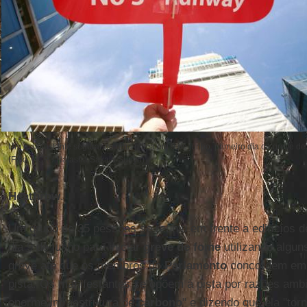
Um manifestante segurando uma placa em 9 de junho, primeiro dia de greve de
(Foto: NCR / Natasha Sakala Suriya)
Heathrow
.
Um grupo de 35 pessoas se reuniu em frente a edifícios de
dia 9 de junho para iniciar
greve de fome
utilizando algun
greve até que os membros do
Parlamento
concordem em v
pista. Os manifestantes se opõem à pista por razões am
enorme infraestrutura de
carbono
" e dizendo que ela "tor