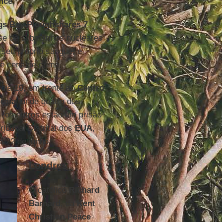
ence
.
gs Bay Ploughshares 7
,
base de submarinos nucleares
seu próprio sangue, e
de cena de crime.
dia 19, em frente ao
Centro
rgia
, onde quatro dos
 (os outros estão em prisão
ribunal Distrital dos
EUA
,
a 22 de junho.
Londres
O católico
Richard
Barnard
, da
Kent
Christian Peace