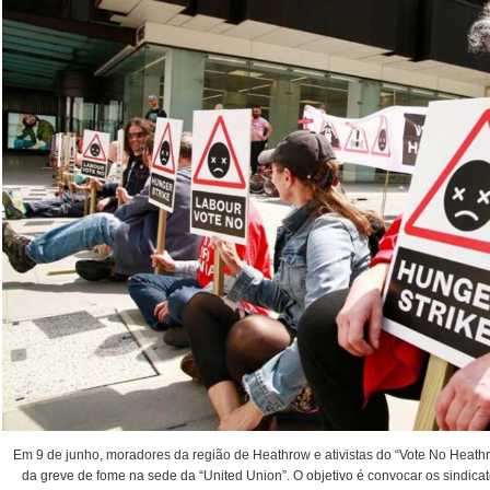
Em 9 de junho, moradores da região de Heathrow e ativistas do “Vote No Heathr
da greve de fome na sede da “United Union”. O objetivo é convocar os sindic