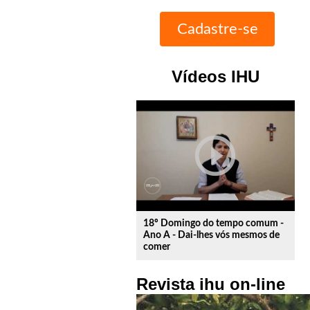
Vídeos IHU
play_circle_outline
18º Domingo do tempo comum -
Ano A - Dai-lhes vós mesmos de
comer
Revista ihu on-line