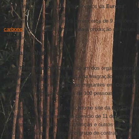
dos lugares mais poluídos e barulhentos da
Europa
".
Eles também estimam que irá gerar cerca de 9 milhões d
carbono
por ano, mais do que toda a produção de países
exemplo.
Norwalk, Ohio
O site
Tiffin Area Pax Christi
foi um dos organizadores 
Immigration
(Rali para a Justiça na Imigração, em port
para protestar contra ataques de imigrantes em
Corso's 
que resultou na prisão de mais de 100 pessoas.
De acordo com um artigo publicado no site da
Pax Christi
de pessoas compareceram ao comício de 11 de junho. Mui
concentraram suas falas nas crianças e outros parentes q
conta das prisões. Um pequeno grupo de contra-manifes