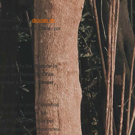
e toneladas de
dióxido de
 como
Portugal
e
Chile
, por
de um
Rally for Justice in
uguês) em
Norwalk
,
Ohio
,
Garden e Flower Center
,
, em 14 de junho, dezenas
tos dos oradores se
ue ficaram para trás por
tantes também compareceu.