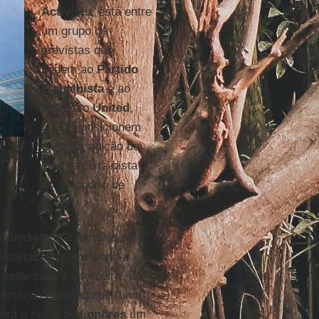
Activists
, está entre
um grupo de
grevistas que
pedem ao
Partido
Trabalhista
e ao
sindicato
United
,
que se posicionem
contra a adição de
 fome
uma terceira pista
no aeroporto de
 sindicatos e partidos no
s cartazes prometendo a
otar contra a terceira
bientais, chamando de "uma
nará o oeste de
Londres
um