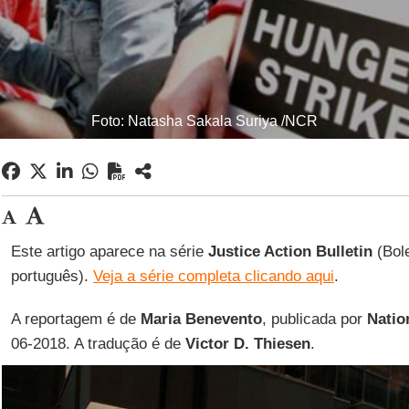
Foto: Natasha Sakala Suriya /NCR
Este artigo aparece na série
Justice Action Bulletin
(Bole
português).
Veja a série completa clicando aqui
.
A reportagem é de
Maria Benevento
, publicada por
Natio
06-2018. A tradução é de
Victor D. Thiesen
.