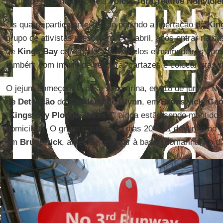
português), conduzido pela
Voices for Creative Nonviol
Os quatro participantes estão pedindo a libertação do
Kin
grupo de ativistas presos em 4 de abril, após entrar na 
de
Kings Bay
carregados de martelos e mamadeiras com 
também com intuito de pendurar cartazes e colocar fitas 
O jejum começou na base submarina, em 18 de junho. No 
de Detenção
do
Condado de Glynn
, em
Brunswick
,
Geó
“
Kings Bay Ploughshares 7
” ainda estão sendo mantidos
domiciliar). O grupo passará os dias 20 e 21 de junho no T
em
Brunswick
, antes de retornar à base submarina, no di