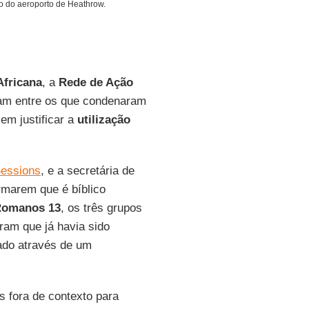
o do aeroporto de Heathrow.
Africana
, a
Rede de Ação
m entre os que condenaram
em justificar a
utilização
Sessions
, e a secretária de
irmarem que é bíblico
omanos 13
, os três grupos
aram que já havia sido
sado através de um
as fora de contexto para