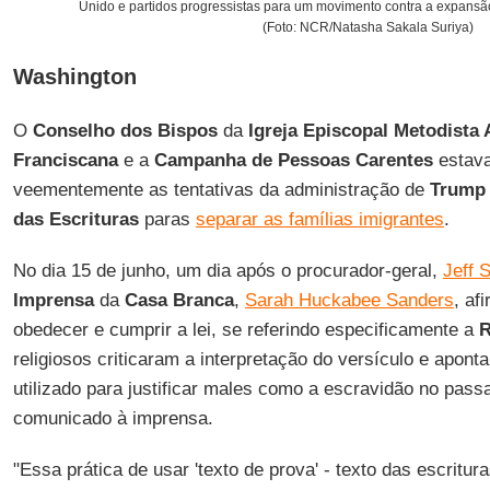
Unido e partidos progressistas para um movimento contra a expansã
(Foto: NCR/Natasha Sakala Suriya)
Washington
O
Conselho dos Bispos
da
Igreja Episcopal Metodista 
Franciscana
e a
Campanha de Pessoas Carentes
estava
veementemente as tentativas da administração de
Trump
das Escrituras
paras
separar as famílias imigrantes
.
No dia 15 de junho, um dia após o procurador-geral,
Jeff 
Imprensa
da
Casa Branca
,
Sarah Huckabee Sanders
, af
obedecer e cumprir a lei, se referindo especificamente a
R
religiosos criticaram a interpretação do versículo e apont
utilizado para justificar males como a escravidão no pas
comunicado à imprensa.
"Essa prática de usar 'texto de prova' - texto das escritur