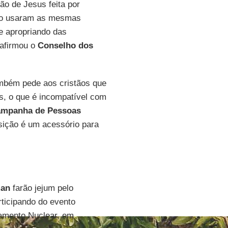
ão de Jesus feita por
ção usaram as mesmas
se apropriando das
 afirmou o
Conselho dos
ambém pede aos cristãos que
s, o que é incompatível com
mpanha de Pessoas
sição é um acessório para
man
farão jejum pelo
articipando do evento
amento Nuclear, em