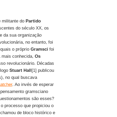
e militante do
Partido
scentes do século XX, os
e da sua organização
olucionária, no entanto, foi
 quais o próprio
Gramsci
foi
ra mais conhecida,
Os
asso revolucionário. Décadas
ólogo
Stuart Hall
[1] publicou
), no qual buscava
atcher
. Ao invés de esperar
o pensamento gramsciano
 questionamentos são esses?
 o processo que propiciou o
e chamou de bloco histórico e