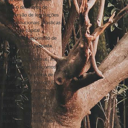
ginável: o desmonte do
s, a reversão de legislações
ões constitucionais drásticas
nacional ao capital
a e é visível a ascensão de
rio propriamente
fascista
.
o à tramitação formal, mas
opulação, como explicamos a
 explicamos a vitória de
suas posições antipovo? E
 que encampam projetos
slativo? Como isso é
 da desigualdade, do
do crédito, do corte de
cidade e da repressão aos