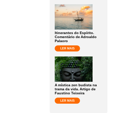
Itinerantes do Espírito.
Comentário de Adroaldo
Palaoro
LER MAIS
A mística zen budista na
trama da vida. Artigo de
Faustino Teixeira
LER MAIS