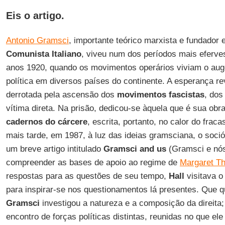
Eis o artigo.
Antonio Gramsci
, importante teórico marxista e fundador 
Comunista Italiano
, viveu num dos períodos mais eferve
anos 1920, quando os movimentos operários viviam o aug
política em diversos países do continente. A esperança rev
derrotada pela ascensão dos
movimentos fascistas
, dos
vítima direta. Na prisão, dedicou-se àquela que é sua ob
cadernos do cárcere
, escrita, portanto, no calor do frac
mais tarde, em 1987, à luz das ideias gramsciana, o soci
um breve artigo intitulado
Gramsci and us
(Gramsci e nós
compreender as bases de apoio ao regime de
Margaret Th
respostas para as questões de seu tempo,
Hall
visitava 
para inspirar-se nos questionamentos lá presentes. Que
Gramsci
investigou a natureza e a composição da direita;
encontro de forças políticas distintas, reunidas no que el