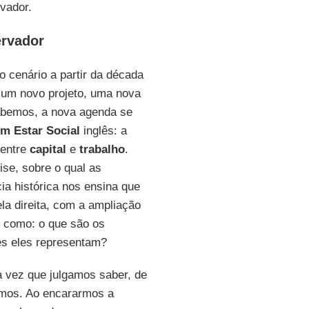
rvador.
ervador
o cenário a partir da década
r um novo projeto, uma nova
sabemos, a nova agenda se
m Estar Social
inglês: a
 entre
capital
e
trabalho
.
se, sobre o qual as
ia histórica nos ensina que
a direita, com a ampliação
s como: o que são os
es eles representam?
a vez que julgamos saber, de
emos. Ao encararmos a