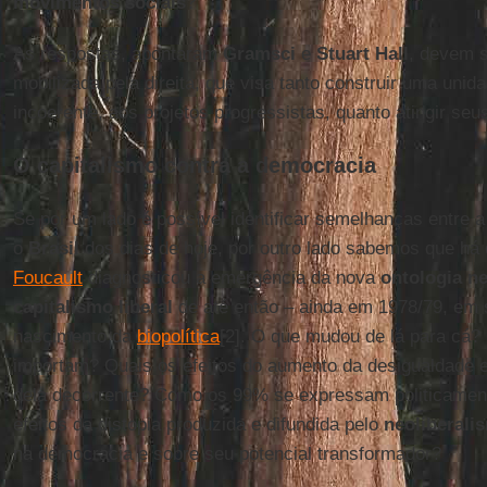
movimentos sociais
?
As respostas, apontaram
Gramsci
e
Stuart Hall
, devem s
mobilizada pela direita, que visa tanto construir uma unida
incoerente, aos projetos progressistas, quanto atingir seu
O capitalismo contra a democracia
Se por um lado é possível identificar semelhanças entre 
o
Brasil
dos dias de hoje, por outro lado sabemos que há
Foucault
diagnosticou a emergência da nova
ontologia ne
capitalismo liberal
de até então – ainda em 1978/79, em 
nascimento da
biopolítica
[2]. O que mudou de lá para cá?
importam? Quais os efeitos do aumento da desigualdade 
dela decorrente? Como os 99% se expressam politicamen
efeitos da distopia produzida e difundida pelo
neoliberali
na democracia e sobre seu potencial transformador?