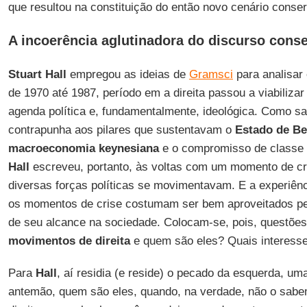
que resultou na constituição do então novo cenário conse
A incoerência aglutinadora do discurso cons
Stuart Hall
empregou as ideias de
Gramsci
para analisar 
de 1970 até 1987, período em a direita passou a viabiliza
agenda política e, fundamentalmente, ideológica. Como 
contrapunha aos pilares que sustentavam o
Estado de Be
macroeconomia keynesiana
e o compromisso de classe
Hall
escreveu, portanto, às voltas com um momento de cri
diversas forças políticas se movimentavam. E a experiênc
os momentos de crise costumam ser bem aproveitados pel
de seu alcance na sociedade. Colocam-se, pois, questõe
movimentos de direita
e quem são eles? Quais interess
Para
Hall
, aí residia (e reside) o pecado da esquerda, um
antemão, quem são eles, quando, na verdade, não o sab