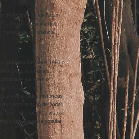
er buscadas na ideologia
de alternativa, ainda que
s núcleos de resistência .
a
Inglaterra
dos anos 1980 e
 diferenças marcantes.
oliberal
– vis a vis o
suas aulas sobre o
 Quais novidades históricas
e da concentração de poder
te em cada país? Quais os
smo
sobre a aposta popular