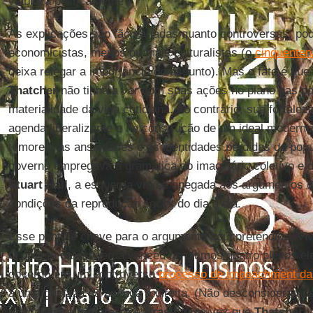
viabiliza politicamente?
As explicações são tão variadas quanto controversas, p
economicistas, menos ou mais culturalistas (o
cinquenten
deixa relegar a importância do assunto). Mas o fato é que
Thatcher
não tinha a ver com suas ações no plano das pol
materialidade da vida cotidiana. Ao contrário, sua fortal
agenda liberalizante e na construção de um ideal moderniz
temores, às ansiedades e às identidades perdidas da pop
governo empregava a gramática do imaginário coletivo e da
Stuart Hall
, a esquerda via-se apegada aos argumentos da
condições da reprodução social do dia a dia.
Esse ponto é chave para o argumento aqui pretendido. 
O projeto da esquerda venceu os últimos quatro pleitos elei
governo em um controverso
processo de impeachment da 
a uma guinada na agenda à direita. (Não desconsideramos,
radical entre
Inglaterra
e
Brasil
, uma vez que
Thatcher
v