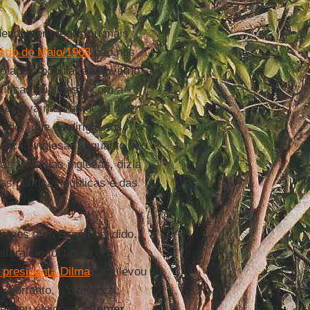
odendo ser menos ou mais
ário de Maio/1968
não nos
 o apoio popular ao governo
íticas públicas e com a
eza estava na promoção da
ador, que se dirigia aos
ulação inglesa. Enquanto seu
s fantasias inglesas, dizia
s políticas públicas e das
Vivemos num
Brasil
dividido.
torais e foi tirado do
presidenta Dilma
, que levou
 portanto, a diferença
enceu eleições e
Temer