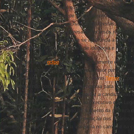
não). De 2015 para cá vimos o que para muitos era inima
Estado brasileiro, a extinção de diversas políticas pública
e normas ambientais, educacionais e trabalhistas, alteraç
e a entrega do patrimônio (empresas e recursos naturais) 
internacional. O conflito de classe se aprofunda a cada di
grupos de direita, muitos dos quais de ideologia e repertó
Se a percepção do
golpe
– não necessariamente em relaçã
em relação à agenda – já é sentida pela maior parte da p
sustentação ou a sobrevida do atual governo
Temer
? Como
sujeitos que não possuem sequer cerimônia para aflorar 
mais: como explicamos a adesão popular a candidaturas
conservadores e mesmo fascistas ao Executivo e ao Legi
possível considerando o cenário de aumento da pobreza e
desemprego e da informalidade, de redução dos salários e 
direitos sociais, do aumento da violência no campo e na 