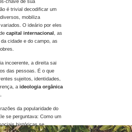
os-chave de sua
ão é trivial decodificar um
diversos, mobiliza
variados. O ideário por eles
nde
capital internacional
, as
 da cidade e do campo, as
obres.
 incoerente, a direita sai
idos das pessoas. É o que
entes sujeitos, identidades,
erença, a
ideologia orgânica
.
 razões da popularidade do
Ele se perguntava: Como um
sociais históricas se