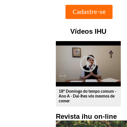
Vídeos IHU
play_circle_outline
18º Domingo do tempo comum -
Ano A - Dai-lhes vós mesmos de
comer
Revista ihu on-line