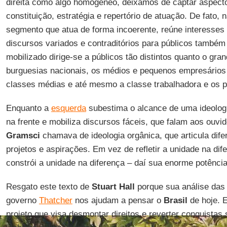
direita como algo homogêneo, deixamos de captar aspect
constituição, estratégia e repertório de atuação. De fato, n
segmento que atua de forma incoerente, reúne interesses 
discursos variados e contraditórios para públicos também 
mobilizado dirige-se a públicos tão distintos quanto o gra
burguesias nacionais, os médios e pequenos empresários
classes médias e até mesmo a classe trabalhadora e os p
Enquanto a
esquerda
subestima o alcance de uma ideologia
na frente e mobiliza discursos fáceis, que falam aos ouv
Gramsci
chamava de ideologia orgânica, que articula difer
projetos e aspirações. Em vez de refletir a unidade na dif
constrói a unidade na diferença – daí sua enorme potência
Resgato este texto de
Stuart Hall
porque sua análise das
governo
Thatcher
nos ajudam a pensar o
Brasil
de hoje. 
projeto que visa desmontar direitos e reverter conquistas 