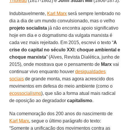
Thoreau
(1817-1862) e
John Stuart Mill
(1806-1873).
Indubitavelmente,
Karl Marx
será sempre lembrado no
dia a dia de um mundo convulsionado, mas o velho
projeto socialista
já não encontra apoio significativo
hoje em dia e o dogmatismo da vulgata marxista é
cada vez mais rejeitado. Em 2015, escrevi o texto “
A
crise do capital no século XXI: choque ambiental e
choque marxista
” (Alves, Revista Dialética, junho de
2015), onde mostrava que o pensamento de
Marx
vai
continuar vivo enquanto houver
desigualdades
sociais
de grande monta, mas agora acrescido dos
movimentos em defesa do meio ambiente (como o
ecossocialismo
), que são a forma atual mais radical
de oposição ao degradador
capitalismo
.
Na comemoração dos 200 anos do nascimento de
Karl Marx
, segue o último parágrafo do texto:
“Somente a unificação dos movimentos contra as