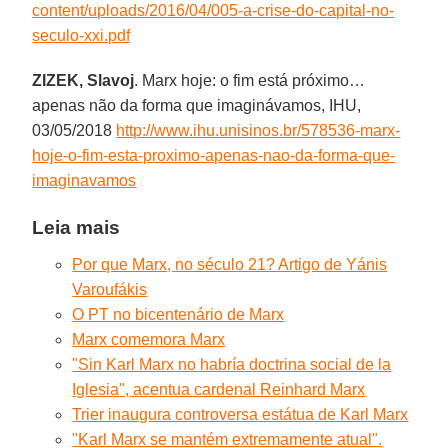
content/uploads/2016/04/005-a-crise-do-capital-no-
seculo-xxi.pdf
ZIZEK, Slavoj
. Marx hoje: o fim está próximo…
apenas não da forma que imaginávamos, IHU,
03/05/2018
http://www.ihu.unisinos.br/578536-marx-
hoje-o-fim-esta-proximo-apenas-nao-da-forma-que-
imaginavamos
Leia mais
Por que Marx, no século 21? Artigo de Yánis
Varoufákis
O PT no bicentenário de Marx
Marx comemora Marx
"Sin Karl Marx no habría doctrina social de la
Iglesia", acentua cardenal Reinhard Marx
Trier inaugura controversa estátua de Karl Marx
"Karl Marx se mantém extremamente atual".