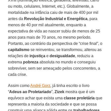
XVIII (iluminação elétrica, geladeira, televisão, carro
ou moto, celulares, Internet, etc.). Globalmente, a
mortalidade na infância caiu de mais de 400 por mil
antes da
Revolução Industrial e Energética
, para
menos de 40 por mil atualmente, enquanto a
expectativa de vida ao nascer subiu de menos de 25
anos para mais de 70 anos, no mesmo período.
Portanto, ao contrário da perspectiva de “crise final”, o
capitalismo
se reinventou, se transformou, alterou as
relações de
injustiça
e
desigualdade
, reduziu a
extrema
pobreza
absoluta no mundo e conseguiu
sobreviver, sem ser ameaçado pelos concorrentes, a
cada crise.
Assim como
André Gorz
, já tinha escrito o livro
“
Adeus ao Proletariado
”,
Zizek
mostra que é um
equívoco achar que exista uma
classe proletária
que
representa a maioria da sociedade e que se possa
construir uma aliança sólida entre os
trabalhadores