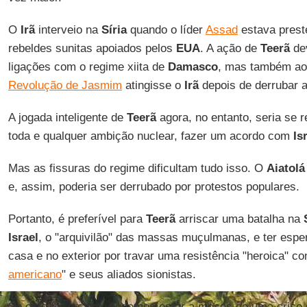
O
Irã
interveio na
Síria
quando o líder
Assad
estava prest
rebeldes sunitas apoiados pelos
EUA
. A ação de
Teerã
dev
ligações com o regime xiita de
Damasco
, mas também ao
Revolução de Jasmim
atingisse o
Irã
depois de derrubar a
A jogada inteligente de
Teerã
agora, no entanto, seria se r
toda e qualquer ambição nuclear, fazer um acordo com
Is
Mas as fissuras do regime dificultam tudo isso. O
Aiatolá
e, assim, poderia ser derrubado por protestos populares.
Portanto, é preferível para
Teerã
arriscar uma batalha na
Israel
, o "arquivilão" das massas muçulmanas, e ter esp
casa e no exterior por travar uma resistência "heroica" con
americano
" e seus aliados sionistas.
Se este for o caso, podemos estar a meses de uma crise