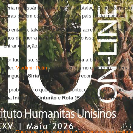
seria necessário bombardear as instalações nucleares d
duras podem conseguir paralisar o país ainda mais.
No entanto, talvez os
EUA
e
Israel
acreditem que
Teerã
a
anos de guerra na
Síria
e, enquanto isso, construir um ar
entrar em ação.
Por tudo isso, seria útil ter a
Rússia
a bordo, que — com o
líder,
Vladimir Putin
, sob cerco interno e externo — teria
sangue na
Síria
em breve e seria recompensada por isso.
O problema é o que poderia acontecer na região depois 
sua
Iniciativa Cinturão
e
Rota
(
Belt and Road Initiative
Oriente
e a
Rússia
é o seu melhor amigo.
Leia mais
Guerra na Síria: para não esquecer e não se resigna