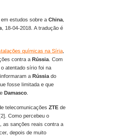
do em estudos sobre a
China
,
s
, 18-04-2018. A tradução é
alações químicas na Síria
,
ções contra a
Rússia
. Com
o atentado sírio foi na
informaram a
Rússia
do
e fosse limitada e que
de
Damasco
.
 de telecomunicações
ZTE
de
[2]. Como percebeu o
, as sanções reais contra a
er, depois de muito