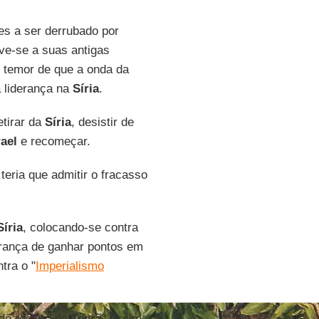
es a ser derrubado por
e-se a suas antigas
 temor de que a onda da
 liderança na
Síria
.
etirar da
Síria
, desistir de
rael
e recomeçar.
teria que admitir o fracasso
Síria
, colocando-se contra
erança de ganhar pontos em
tra o "
Imperialismo
 do regime de
Teerã
. Assim,