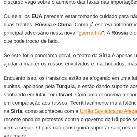
discurso vago sobre o aumento das taxas nas importaçõe
Ou seja, os
EUA
parecem estar tomando cuidado para não
duas frentes:
Rússia
e
China
. Como já escrevi anteriorm
principal adversário nesta nova "
guerra fria
". A
Rússia
é o
que pode trocar de lado.
Se este for o panorama geral, o teatro da
Síria
é apenas u
ajudar a manter os russos envolvidos e machucados, mas
Enquanto isso, os iranianos estão se afogando em uma lut
sunitas, apoiados pela
Turquia
, e estão dando suporte ao
sonhando em lutar com
Israel
. Com uma economia menor 
em comparação aos russos,
Teerã
facilmente iria à falên
na
Síria
, como aconteceu com a
União Soviética no Afega
recente onda de protestos contra o governo do
Irã
pode se
vem a seguir. O país não conseguiria suportar sanções o
vez maior.