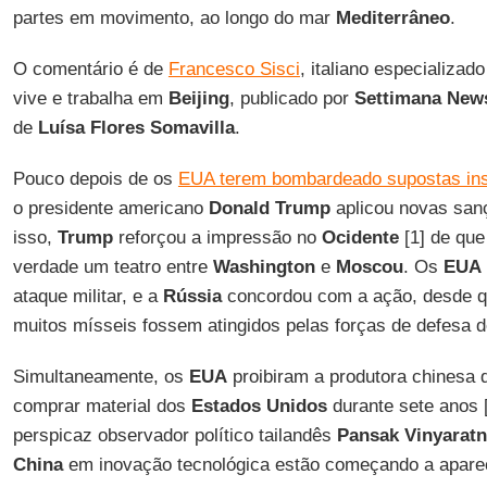
partes em movimento, ao longo do mar
Mediterrâneo
.
O comentário é de
Francesco Sisci
, italiano especializa
vive e trabalha em
Beijing
, publicado por
Settimana New
de
Luísa Flores Somavilla
.
Pouco depois de os
EUA terem bombardeado supostas inst
o presidente americano
Donald Trump
aplicou novas san
isso,
Trump
reforçou a impressão no
Ocidente
[1] de que 
verdade um teatro entre
Washington
e
Moscou
. Os
EUA
ataque militar, e a
Rússia
concordou com a ação, desde qu
muitos mísseis fossem atingidos pelas forças de defesa 
Simultaneamente, os
EUA
proibiram a produtora chinesa
comprar material dos
Estados Unidos
durante sete anos 
perspicaz observador político tailandês
Pansak Vinyaratn
China
em inovação tecnológica estão começando a aparec