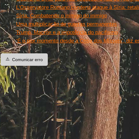
L'Osservatore Romano condena ataque à Síria: retal
Síria. Combatendo o inimigo do inimigo
Uma multiplicação de guerras permanentes
Trump, Macron e a impotência do pacifismo
‘É o pior momento desde a Crise dos Mísseis’, diz 
⚠️
Comunicar erro