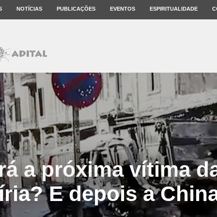
S
NOTÍCIAS
PUBLICAÇÕES
EVENTOS
ESPIRITUALIDADE
C
erá a próxima vítima d
íria? E depois a Chin