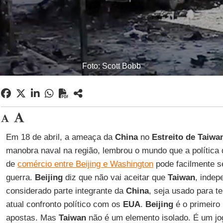
Foto: Scott Bobb
Em 18 de abril, a ameaça da
China
no
Estreito de Taiwa
manobra naval na região, lembrou o mundo que a política 
de
comércio entre Beijing e Washington
pode facilmente s
guerra.
Beijing
diz que não vai aceitar que
Taiwan
, indep
considerado parte integrante da
China
, seja usado para t
atual confronto político com os
EUA
.
Beijing
é o primeiro
apostas. Mas
Taiwan
não é um elemento isolado. É um j