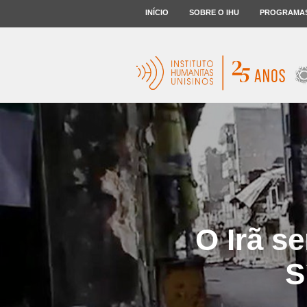
INÍCIO
SOBRE O IHU
PROGRAMA
O Irã s
S