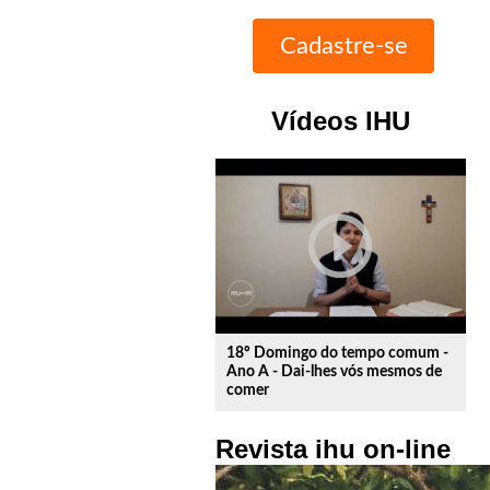
Vídeos IHU
play_circle_outline
18º Domingo do tempo comum -
Ano A - Dai-lhes vós mesmos de
comer
Revista ihu on-line