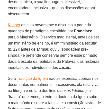
desde o início, a sua linguagem acessível,
encorajadora, inclusiva – que as discussões agora
obscurecem.
Kasper
articula novamente o discurso a partir da
mudança de paradigma escolhida por
Francisco
para o Magistério. O serviço magisterial, antes de ser
um ministério de ensino, é um “ministério da escuta”
(p. 12): antes de afirmar, ouviu (sondagem pré-
sinodal) e pretende conservar sempre esse primado
dada à escuta da realidade, da Palavra, das histórias
inéditas dos indivíduos e dos casais.
Se a
Tradição da Igreja
não se expressa apenas nos
documentos normalmente inacessíveis, ela está viva
na liturgia e no faro dos fiéis (
sensus fidelium
): a
“fratura” que emergiu entre a doutrina da Igreja sobre
o matrimônio e sobre a família e a convicção vivida de
fé de um grande número de cristãos levou a uma