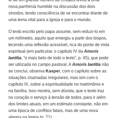
nova
parrhēsía
humilde na discussão dos dois
sínodos, tendo consciência de se encontrar diante de
uma tema vital para a Igreja e para o mundo.
O texto escrito pelo papa assume, sem reduzi-lo em
um milímetro, aquilo que emergiu a partir dos bispos,
tecendo uma reflexão acessível, rica do ponto de vista
espiritual (em particular, o capítulo IV da
Amoris
laetitia
, “o mais belo de todo o texto”, p. 45), que pode
ser utilizada no campo pastoral. A
Amoris laetitia
não
se conclui, observa
Kasper
, com o capítulo sobre as
situações chamadas irregulares, mas sim com o
capítulo IX, sobre a espiritualidade no matrimônio e
na família. Isso mostra, sem dúvida, que o texto traz
no coração o serviço à tensão de todos, para ir além
dos limites atuais, em um estímulo constante, não em
uma época de conflitos fatais, mas de uma nova
alegria na Igreja (p. 71).