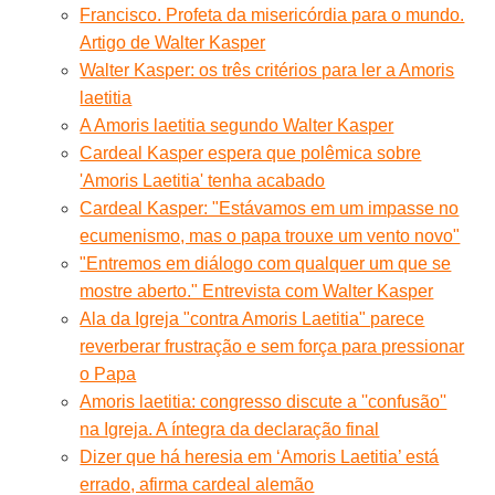
Francisco. Profeta da misericórdia para o mundo.
Artigo de Walter Kasper
Walter Kasper: os três critérios para ler a Amoris
laetitia
A Amoris laetitia segundo Walter Kasper
Cardeal Kasper espera que polêmica sobre
'Amoris Laetitia' tenha acabado
Cardeal Kasper: "Estávamos em um impasse no
ecumenismo, mas o papa trouxe um vento novo"
"Entremos em diálogo com qualquer um que se
mostre aberto." Entrevista com Walter Kasper
Ala da Igreja "contra Amoris Laetitia" parece
reverberar frustração e sem força para pressionar
o Papa
Amoris laetitia: congresso discute a ''confusão''
na Igreja. A íntegra da declaração final
Dizer que há heresia em ‘Amoris Laetitia’ está
errado, afirma cardeal alemão