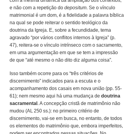
com a mesma dinâmica da ampliação dos contextos,
e não com a repetição do
depositum
. Se o vínculo
matrimonial é um dom, é a fidelidade a palavra bíblica
na qual se pode reiterar o sentido teológico da
doutrina da Igreja. E, sobre a fecundidade, tema
agravado “por vários conflitos internos à Igreja” (p.
47), reitera-se o vínculo intrínseco com o sacramento,
em uma argumentação em que se tem a impressão
de que “até mesmo o não dito diz alguma coisa”.
Isso também ocorre para os “três critérios de
discernimento” indicados para a escuta e o
acompanhamento dos casais em nova união (pp. 55-
61); nem mesmo aqui há uma mudança de
doutrina
sacramental
. A concepção cristã de matrimônio não
mudou (AL 250 ss.): no primeiro critério de
discernimento, vai-se em busca, no entanto, de todos
os elementos do matrimônio que, embora imperfeitos,
podem ser encontrados nessas situações. No