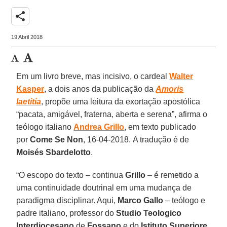
share
19 Abril 2018
Em um livro breve, mas incisivo, o cardeal
Walter
Kasper
, a dois anos da publicação da
Amoris
laetitia
, propõe uma leitura da exortação apostólica
“pacata, amigável, fraterna, aberta e serena”, afirma o
teólogo italiano
Andrea Grillo
, em texto publicado
por
Come Se Non
, 16-04-2018. A tradução é de
Moisés Sbardelotto
.
“O escopo do texto – continua
Grillo
– é remetido a
uma continuidade doutrinal em uma mudança de
paradigma disciplinar. Aqui,
Marco Gallo
– teólogo e
padre italiano, professor do
Studio Teologico
Interdiocesano
de
Fossano
e do
Istituto Superiore